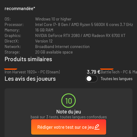
constante, anticipez les déplacements ennemis, préparez des contres
recommandée
*
parfaits et dominez vos adversaires avec vos plans de guerre. La victoire
dépendra de votre capacité à réfléchir vite, non de la vitesse de votre
OS:
Windows 10 or higher
main.
Processor:
Intel Core i7- 8 Gen / AMD Ryzen 5 5600X 6 cores 3.7 GHz
Memory:
16 GB RAM
Graphics:
NVIDIA GeForce RTX 2080 / AMD Radeon RX 6700 XT
DirectX:
Version 12
Network:
Broadband Internet connection
Storage:
20 GB available space
Produits similaires
-87%
-82%
3.79 €
Iron Harvest 1920+ - PC (Steam)
BattleTech - PC & M
Les avis des joueurs
Toutes les langues
Créez votre propre stratégie unique.
Personnalisez les arbres
technologies de vos unités au hangar et débloquez des améliorations
10
spécifiques en cours de combat pour contrer l'ennemi. Faites de vos
snipers des spécialistes de l'éradication d'essaims sous un déluge de feu
Note du jeu
ou équipez vos tanks lourds de charges d'autodestruction. Remportez la
basé sur 3 tests, toutes langues confondues
guerre selon vos propres termes.
Rédiger votre test sur ce jeu