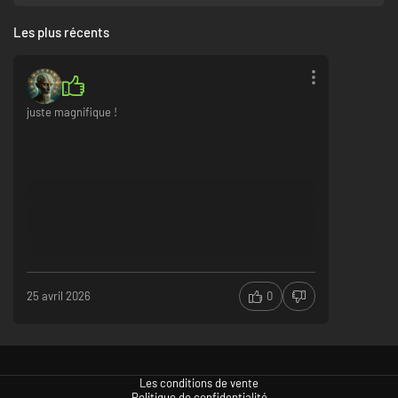
Les plus récents
juste magnifique !
Des classements compétitifs au fun des parties décontractées.
Luttez
pour la gloire en 1c1 et dans les tournois hebdomadaires en jeu. Affrontez
des vagues en mode survie en solo ou en coop, formez des équipes pour le
2c2, ou plongez au cœur du chaos des mêlées en chacun pour soi. Avec
les règles toujours changeantes du mode rift, vous trouverez toujours une
nouvelle manière de jouer.
25 avril 2026
0
Les conditions de vente
Politique de confidentialité