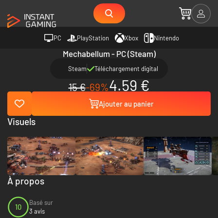
PC
PlayStation
Xbox
Nintendo
Mechabellum - PC (Steam)
Steam
Téléchargement digital
4.59 €
15 €
-69%
Ajouter au panier
Visuels
À propos
Basé sur
10
3 avis