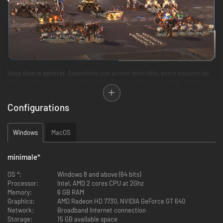
Vous êtes le général.
Assemblez une armée invincible, entre essaims de
méchas légers et titans effroyables. Personnalisez vos unités, définissez
votre formation et déployez vos troupes. Déchaînez ensuite vos forces
pour écraser l'ennemi dans des batailles en 3D somptueuses.
Configurations
Windows
MacOS
minimale
*
OS *:
Windows 8 and above (64 bits)
Processor:
Intel, AMD 2 cores CPU at 2Ghz
Memory:
6 GB RAM
Graphics:
AMD Radeon HD 7730, NVIDIA GeForce GT 640
Network:
Broadband Internet connection
Chaque décision compte.
Analysez le champ de bataille en évolution
Storage:
15 GB available space