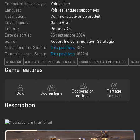
Compatibilité par pays:
Voir la liste
Langues:
Voir les langues supportées
Installation:
Comment activer ce produit
Développeur:
Game River
Editeur:
Paradox Arc
Date de sortie:
26 septembre 2024
Genre:
Action
,
Indies
,
Simulation
,
Stratégie
Notes récentes Steam:
Très positives
(194)
Toutes les notes Steam:
Très positives
(
19224
)
STRATÉGIE
AUTOBATTLER
MECHAS ET ROBOTS
ROBOTS
SIMULATION DE GUERRE
TACTI
Game features
Coopération
Partage
Solo
JcJ en ligne
en ligne
familial
Description