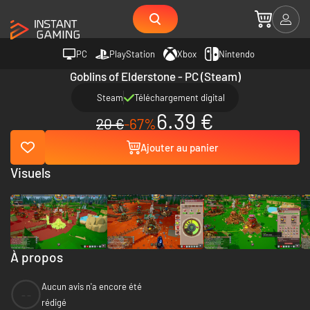
PC
PlayStation
Xbox
Nintendo
Goblins of Elderstone - PC (Steam)
Steam
Téléchargement digital
6.39 €
20 €
-67%
Ajouter au panier
Visuels
À propos
Aucun avis n'a encore été
--
rédigé