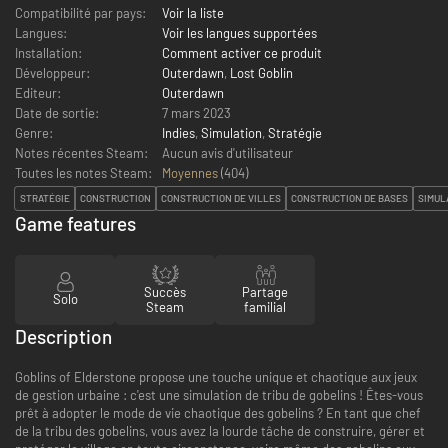
Compatibilité par pays:
Voir la liste
Langues:
Voir les langues supportées
Installation:
Comment activer ce produit
Développeur:
Outerdawn
,
Lost Goblin
Editeur:
Outerdawn
Date de sortie:
7 mars 2023
Genre:
Indies
,
Simulation
,
Stratégie
Notes récentes Steam:
Aucun avis d'utilisateur
Toutes les notes Steam:
Moyennes
(
404
)
STRATÉGIE
CONSTRUCTION
CONSTRUCTION DE VILLES
CONSTRUCTION DE BASES
SIMUL
Game features
Succès
Partage
Solo
Steam
familial
Description
Goblins of Elderstone propose une touche unique et chaotique aux jeux
de gestion urbaine : c'est une simulation de tribu de gobelins ! Êtes-vous
prêt à adopter le mode de vie chaotique des gobelins ? En tant que chef
de la tribu des gobelins, vous avez la lourde tâche de construire, gérer et