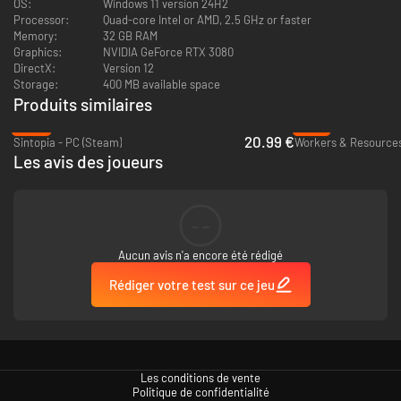
OS:
Windows 11 version 24H2
Processor:
Quad-core Intel or AMD, 2.5 GHz or faster
Memory:
32 GB RAM
Graphics:
NVIDIA GeForce RTX 3080
DirectX:
Version 12
Storage:
400 MB available space
Produits similaires
-40%
-81%
20.99 €
Sintopia - PC (Steam)
Avec plus de 30 ressources différentes à récolter, fabriquer, échanger ou
Les avis des joueurs
voler, vos gobelins auront toujours de quoi faire. N'oubliez pas de recruter
quelques Exécuteurs pour s'assurer qu'ils ne se relâchent pas !
Diplomatie de tribu, mondiale et divine
--
Aucun avis n'a encore été rédigé
Rédiger votre test sur ce jeu
Les conditions de vente
Politique de confidentialité
Utilisez le bon mélange de discours, de pots-de-vin et de violence pour