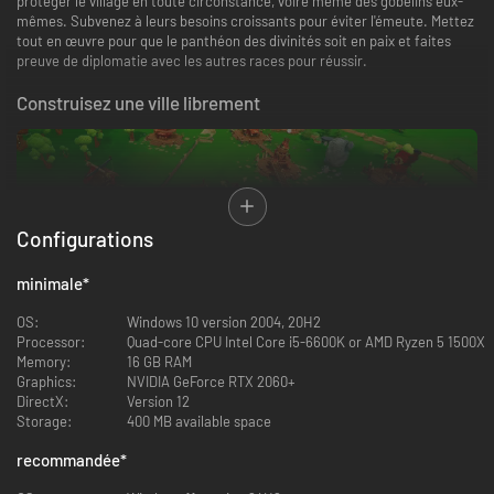
protéger le village en toute circonstance, voire même des gobelins eux-
mêmes. Subvenez à leurs besoins croissants pour éviter l'émeute. Mettez
tout en œuvre pour que le panthéon des divinités soit en paix et faites
preuve de diplomatie avec les autres races pour réussir.
Construisez une ville librement
Configurations
minimale
*
OS:
Windows 10 version 2004, 20H2
Les gobelins détestent l'ordre, alors il n'est pas question de construire une
Processor:
Quad-core CPU Intel Core i5-6600K or AMD Ryzen 5 1500X
ville en suivant la moindre structure. Ils sont rebelles, mais créatifs. Par
Memory:
16 GB RAM
conséquent, les bâtiments peuvent être placés n'importe où, mais vous
Graphics:
NVIDIA GeForce RTX 2060+
pouvez construire des petits sentiers et des ponts afin d'assurer que tout
DirectX:
Version 12
soit connecté.
Storage:
400 MB available space
De nombreuses ressources et un arbre d'artisanat
recommandée
*