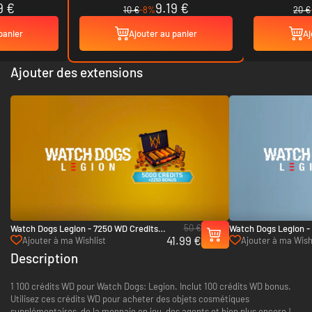
9 €
9.19 €
10 €
-8%
20 €
panier
Ajouter au panier
Aj
Ajouter des extensions
50 €
Watch Dogs Legion - 7250 WD Credits -
Watch Dogs Legion -
41.99 €
Xbox One & Xbox Series X|S
- Xbox One & Xbox Se
Ajouter à ma Wishlist
Ajouter à ma Wish
Description
1 100 crédits WD pour Watch Dogs: Legion. Inclut 100 crédits WD bonus.
Utilisez ces crédits WD pour acheter des objets cosmétiques
supplémentaires, de la monnaie en jeu, des agents et bien plus encore !