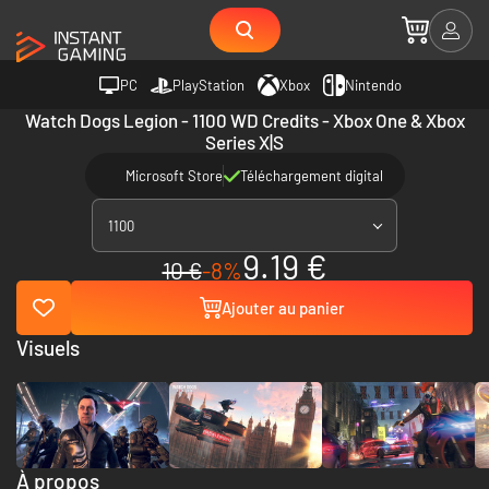
PC
PlayStation
Xbox
Nintendo
Watch Dogs Legion - 1100 WD Credits - Xbox One & Xbox
Series X|S
Microsoft Store
Téléchargement digital
1100
9.19 €
10 €
-8%
Ajouter au panier
Visuels
À propos