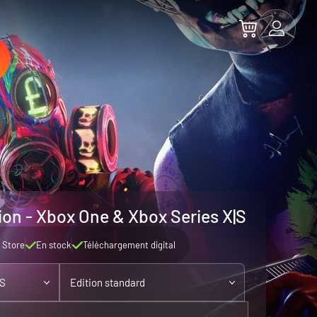
on - Xbox One & Xbox Series X|S
 Store
En stock
Téléchargement digital
|S
Edition standard