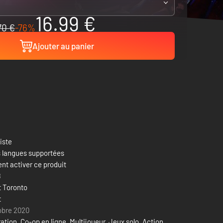
16.99 €
70 €
-76%
Ajouter au panier
liste
es langues supportées
t activer ce produit
8
t Toronto
t
obre 2020
ation
,
Co-op en ligne
,
Multijoueur
,
Jeux solo
,
Action
,