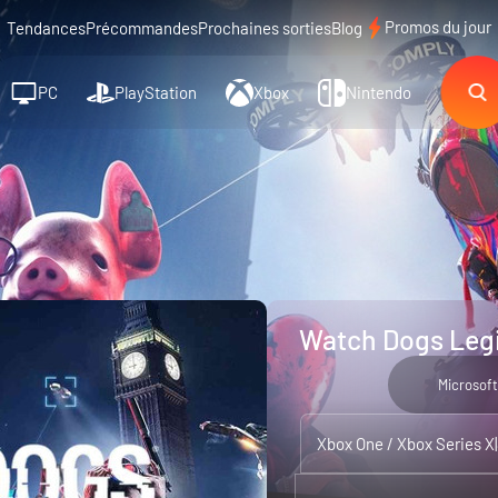
Promos du jour
Tendances
Précommandes
Prochaines sorties
Blog
PC
PlayStation
Xbox
Nintendo
Watch Dogs Legi
Microsoft
Xbox One / Xbox Series X