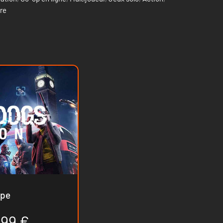
re
- Europe
.99 €