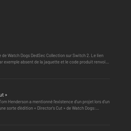
ence de Watch Dogs DedSec Collection sur Switch 2. Le lien
ar exemple absent de la jaquette et le code produit renvoie
ut »
 Tom Henderson a mentionné l'existence d'un projet lors d'un
une sorte d'édition « Director's Cut » de Watch Dogs: