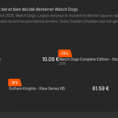
t bel et bien décidé d'enterrer Watch Dogs
re 2020, Watch Dogs: Legion est pour le moment le dernier opus en date
tatut durant les prochaines années. Selon l'insider j0nathan (qui est 
h Dogs est…
-73%
10.09 €
e
Watch Dogs Complete Edition - Xb
2015
-18%
61.59 €
Gotham Knights - Xbox Series X|S