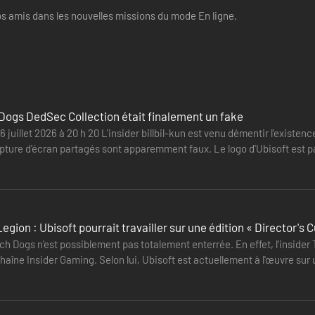
os amis dans les nouvelles missions du mode En ligne.
Dogs DedSec Collection était finalement un fake
16 juillet 2026 à 20 h 20 L'insider billbil-kun est venu démentir l'exist
apture d'écran partagés sont apparemment faux. Le logo d'Ubisoft est p
gion : Ubisoft pourrait travailler sur une édition « Director's C
h Dogs n'est possiblement pas totalement enterrée. En effet, l'insider
haîne Insider Gaming. Selon lui, Ubisoft est actuellement à l'œuvre sur 
ntenu…