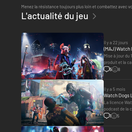
Menez la résistance toujours plus loin et combattez avec v
L'actualité du jeu
il y a 22 jours
(MAJ) Watch 
Mise à jour du 
produit et la c
en réalité…
5
8
il y a 5 mois
Watch Dogs Le
La licence Watc
podcast de la c
Legion. Du co
1
5