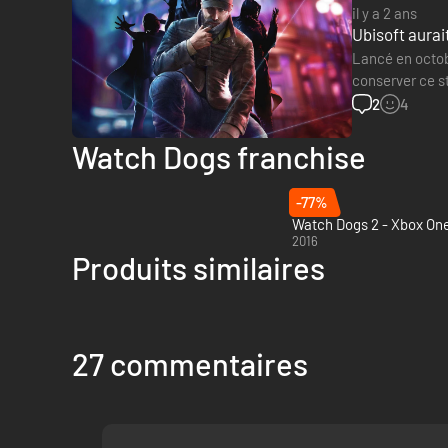
il y a 2 ans
Ubisoft aurai
Lancé en octob
conserver ce s
Ubisoft), Watc
2
4
Watch Dogs franchise
-77%
Watch Dogs 2 - Xbox On
2016
Produits similaires
27 commentaires