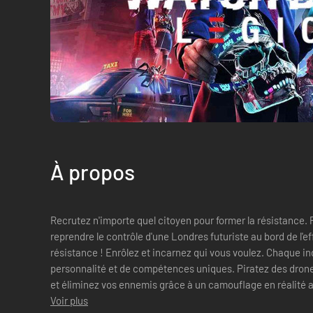
À propos
Recrutez n'importe quel citoyen pour former la résistance. P
reprendre le contrôle d'une Londres futuriste au bord de l'
résistance ! Enrôlez et incarnez qui vous voulez. Chaque individu est doté d'une histoire, d'une
personnalité et de compétences uniques. Piratez des drones armés, déployez des arachnobots
et éliminez vos ennemis grâce à un camouflage en réalité augmentée. Mene
toujours plus ...
Voir plus