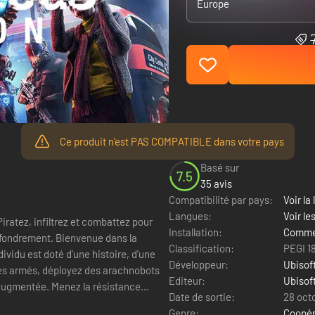
Europe
Ce produit n'est PAS COMPATIBLE dans votre pays
Basé sur
7.5
35 avis
Compatibilité par pays:
Voir la 
Langues:
Voir l
iratez, infiltrez et combattez pour
Installation:
Commen
effondrement. Bienvenue dans la
Classification:
PEGI 1
Développeur:
Ubisof
Editeur:
Ubisof
z la résistance
Date de sortie:
28 oct
Genre:
Coopér