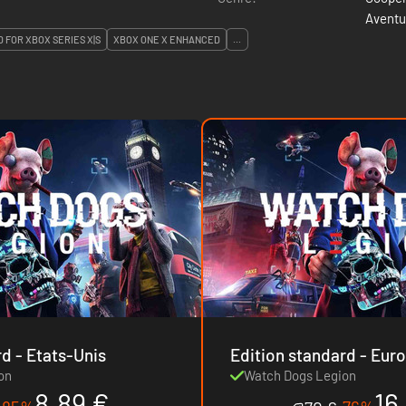
Aventu
 FOR XBOX SERIES X|S
XBOX ONE X ENHANCED
...
Edition standard - Etats-Unis
Edition standard 
on
Watch Dogs Legion
8.89 €
16