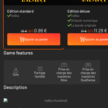
Edition standard
Edition deluxe
Indika
Indika
Artbook numérique
La bande originale
0.99 €
11.29 €
25 €
-96%
31 €
-63%
Ajouter au panier
Ajouter au panie
Game features
Prise en
Prise en
Partage
charge des
charge des
Solo
familial
manettes
manettes
Xbox
DualSense
Description