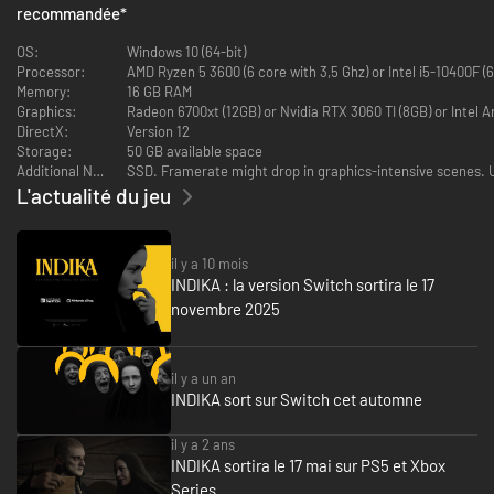
recommandée
*
RENCONTREZ UNE NONNE PAS SI ORDINAIRE
OS:
Windows 10 (64-bit)
INDIKA
est un jeu à la troisième personne qui se déroule dans un monde
Processor:
AMD Ryzen 5 3600 (6 core with 3,5 Ghz) or Intel i5-10400F (6
étrange où les visions religieuses se heurtent à la dure réalité. Il raconte
Memory:
16 GB RAM
l'histoire d'une jeune nonne qui part à la découverte d'elle-même,
Graphics:
Radeon 6700xt (12GB) or Nvidia RTX 3060 TI (8GB) or Intel A
accompagnée d'un compagnon à tête cornue des plus étranges.
DirectX:
Version 12
À l'extérieur, Indika semble être une nonne typique qui tente de s'adapter
Storage:
50 GB available space
à une vie monacale difficile et monotone. Humble et innocente en
Additional Notes:
SSD. Framerate might drop in graphics-intensive scenes. 
apparence, cette jeune fille a fait une rencontre improbable : elle parle
L'actualité du jeu
avec le diable en personne.
il y a 10 mois
La connexion inhabituelle d'
Indika
avec le
Malin
l'entraîne dans une course
INDIKA : la version Switch sortira le 17
au-delà de la sécurité des murs du monastère. Le monde qu'elle découvre
ne peut être décrit que comme un mélange sauvage de comédie et de
novembre 2025
tragédie tout droit sorti des romans de Dostoïevski et de Boulgakov.
il y a un an
INDIKA sort sur Switch cet automne
il y a 2 ans
INDIKA sortira le 17 mai sur PS5 et Xbox
Series