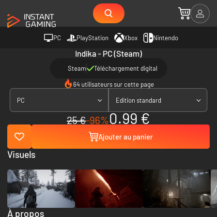
PC
PlayStation
Xbox
Nintendo
Indika - PC (Steam)
Steam
Téléchargement digital
64 utilisateurs sur cette page
PC
Edition standard
0.99 €
25 €
-96%
Ajouter au panier
Visuels
À propos