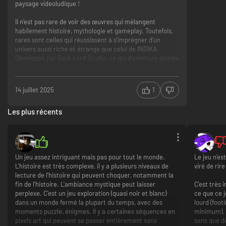
paysage videoludique !
Il n’est pas rare de voir des œuvres qui mélangent
habilement histoire, mythologie et gameplay. Toutefois,
rares sont celles qui réussissent à s’imprégner d’un
univers aussi riche et étrange que celui de INDIKA.
Développé par Dark Lord Studio, ce jeu d’aventure plonge
le joueur dans un monde qui semble tout droit sorti des
contes folkloriques russes, avec une ambiance hantée et
une direction artistique troublante. Au-delà de
14 juillet 2025
1
l’atmosphère envoûtante et de la narration, INDIKA se
distingue par un élément particulier : l’influence de
Les plus récents
l’Église russe et des nonnes et comment cette
thématique est utilisée pour enrichir et intensifier
l’expérience de jeu.
Mystique et troublant
Un jeu assez intriguant mais pas pour tout le monde.
Le jeu n'e
L’une des premières choses qui frappe lorsqu’on plonge
L'histoire est très complexe, il y a plusieurs niveaux de
viré de rir
dans INDIKA est l’atmosphère singulière du jeu. Loin des
lecture de l'histoire qui peuvent choquer, notamment la
graphismes criards ou des mondes trop colorés, le jeu
fin de l'histoire. L'ambiance mystique peut laisser
C'est très i
adopte une palette de couleurs sombres, qui, alliée à des
perplexe. C'est un jeu exploration (quasi noir et blanc)
ce que ce j
décors mystiques et chargés de symboles religieux,
dans un monde fermé la plupart du temps, avec des
lourd (foot
installe une ambiance à la fois intrigante et perturbante.
moments puzzle, énigmes. Il y a certaines séquences en
minimum), 
Chaque zone semble regorger de secrets, de mystères
pixels art qui peuvent se passer entièrement sans
sens que d
non résolus, et le joueur est rapidement absorbé par la