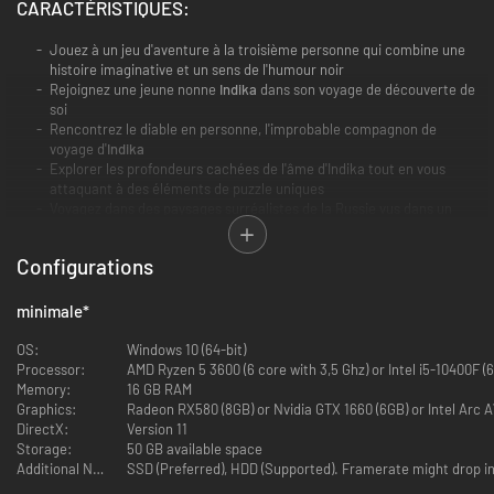
CARACTÉRISTIQUES:
Jouez à un jeu d'aventure à la troisième personne qui combine une
histoire imaginative et un sens de l'humour noir
Rejoignez une jeune nonne
Indika
dans son voyage de découverte de
soi
Rencontrez le diable en personne, l'improbable compagnon de
voyage d'
Indika
Explorer les profondeurs cachées de l'âme d'Indika tout en vous
attaquant à des éléments de puzzle uniques
Voyagez dans des paysages surréalistes de la Russie vus dans un
miroir déformant
Découvrez le passé trouble d'Indika sous la forme de mini-jeux en
Configurations
pixel art 2D
minimale
*
OS:
Windows 10 (64-bit)
Processor:
AMD Ryzen 5 3600 (6 core with 3,5 Ghz) or Intel i5-10400F (6
Memory:
16 GB RAM
Graphics:
Radeon RX580 (8GB) or Nvidia GTX 1660 (6GB) or Intel Arc A
DirectX:
Version 11
Storage:
50 GB available space
Additional Notes:
SSD (Preferred), HDD (Supported). Framerate might drop in