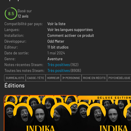
Basé sur
8.5
12 avis
Compatibilité par pays:
Voir la liste
Langues:
Voir les langues supportées
Installation:
Comment activer ce produit
Développeur:
Odd Meter
Editeur:
11 bit studios
Date de sortie:
1 mai 2024
Genre:
Aventure
Notes récentes Steam:
Très positives
(162)
Toutes les notes Steam:
Très positives
(
8906
)
SURRÉALISTE
CASSE-TÊTE
HORREUR
3ᵉ PERSONNE
RICHE EN RÉCITS
PSYCHÉDÉLIQUE
Éditions