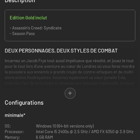
Edition Gold inclut
- Assassin's Creed: Syndicate
- Season Pass
DEUX PERSONNAGES, DEUX STYLES DE COMBAT
Incarnez un Jacob Frye tout aussi impétueux que révolté, et jouez le tout
pour le tout lors d'une aventure au cœur de Londres où vous ferez mordre
la poussière aux ennemis à grands coups de contre-attaques et de multi-
éliminations foudroyantes. Incarnez également sa sœur jumelle Evie,
maîtrisez l'art de la furtivité et devenez une Assassin implacable, rompue
aux attaques rapides et silencieuses.
Configurations
minimale
*
OS:
Windows 10 (64-bit versions only)
Processor:
Intel Core i5 2400s @ 2.5 GHz / AMD FX 6350 @ 3.9 GHz
Memory:
6 GB RAM