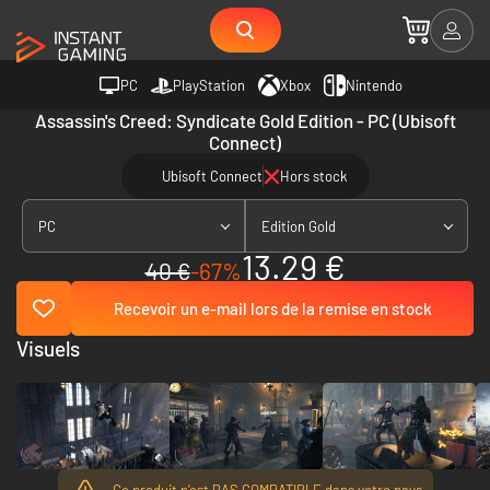
PC
PlayStation
Xbox
Nintendo
Assassin's Creed: Syndicate Gold Edition - PC (Ubisoft
Connect)
Ubisoft Connect
Hors stock
PC
Edition Gold
13.29 €
40 €
-67%
Recevoir un e-mail lors de la remise en stock
Visuels
Ce produit n'est PAS COMPATIBLE dans votre pays