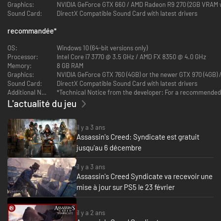
Graphics:
NVIDIA GeForce GTX 660 / AMD Radeon R9 270 (2GB VRAM w
Sound Card:
DirectX Compatible Sound Card with latest drivers
recommandée
*
OS:
Windows 10 (64-bit versions only)
Processor:
Intel Core i7 3770 @ 3.5 GHz / AMD FX 8350 @ 4.0 GHz
EXPLOREZ LE MONDE FRÉNÉTIQUE DU LONDRES
Memory:
8 GB RAM
INDUSTRIEL
Graphics:
NVIDIA GeForce GTX 760 (4GB) or the newer GTX 970 (4GB)
Sound Card:
DirectX Compatible Sound Card with latest drivers
Du palais de Buckingham à Big Ben, croisez le fer et triomphez aux quatre
Additional Notes:
*Technical Notice from the developer: For a recommended e
coins du gigantesque monde ouvert du Londres victorien. Pour localiser
L'actualité du jeu
des ennemis ou vous échapper après un raid audacieux, exécutez des
techniques de parkour entre des véhicules en mouvement, emparez-vous
de fiacres pour vous lancer dans des courses-poursuites haletantes ou
il y a 3 ans
semez la mort et la destruction à bord de bateaux à vapeur le long de la
Assassin's Creed: Syndicate est gratuit
Tamise.
jusqu'au 6 décembre
il y a 3 ans
Assassin's Creed Syndicate va recevoir une
mise à jour sur PS5 le 23 février
il y a 2 ans