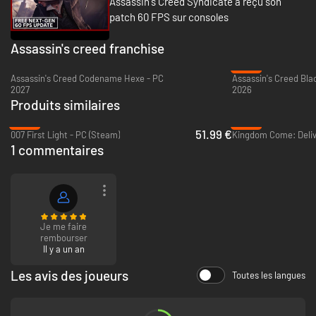
Assassin's Creed Syndicate a reçu son
patch 60 FPS sur consoles
Assassin's creed franchise
-22%
Assassin's Creed Codename Hexe - PC
MENEZ VOTRE PROPRE GANG LONDONIEN
2027
2026
Produits similaires
Établissez le gang le plus puissant de Grande-Bretagne. Vous seul pourrez
-26%
-66%
alors défier l'élite et tenir en échec les gangs rivaux. Infiltrez des
51.99 €
007 First Light - PC (Steam)
Kingdom Come: Delive
forteresses ennemies à l'aide d'un arsenal redoutable et prenez le
1 commentaires
contrôle du milieu criminel londonien. Faites régner la justice dans les
dangereuses rues de Londres et mettez fin au travail forcé des enfants.
Je me faire
rembourser
Il y a un an
Les avis des joueurs
Toutes les langues