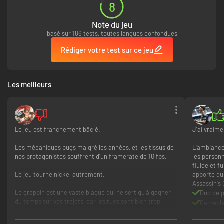
8
Note du jeu
basé sur 186 tests, toutes langues confondues
Rédiger votre test sur ce jeu
Les meilleurs
Le jeu est franchement bâclé.
J’ai vraime
Les mécaniques bugs malgré les années, et les tissus de
L’ambiance
nos protagonistes souffrent d'un framerate de 10 fps.
les person
fluide et f
Le jeu tourne nickel autrement.
apporte du 
Assassin's 
Le grappin est une vaste blague qui ne sert qu'à gagner
Duo de p
du temps sur vos trajets, car les rues sont bien trop
Gameplay
larges pour passer d'un toit à l'autre en sautant.
Impossib
un Assas