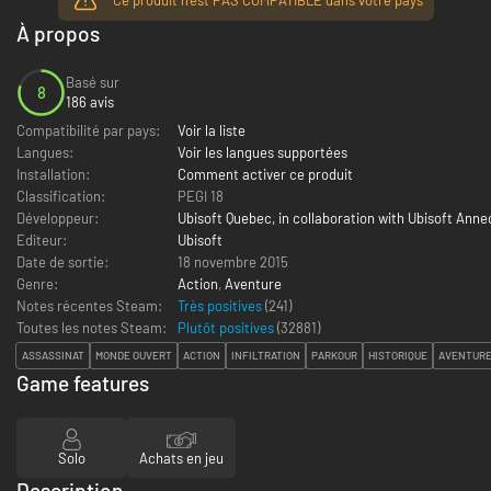
À propos
Basé sur
8
186 avis
Compatibilité par pays:
Voir la liste
Langues:
Voir les langues supportées
Installation:
Comment activer ce produit
Classification:
PEGI 18
Développeur:
Ubisoft Quebec, in collaboration with Ubisoft Annec
Editeur:
Ubisoft
Date de sortie:
18 novembre 2015
Genre:
Action
,
Aventure
Notes récentes Steam:
Très positives
(241)
Toutes les notes Steam:
Plutôt positives
(
32881
)
ASSASSINAT
MONDE OUVERT
ACTION
INFILTRATION
PARKOUR
HISTORIQUE
AVENTUR
Game features
Solo
Achats en jeu
Description