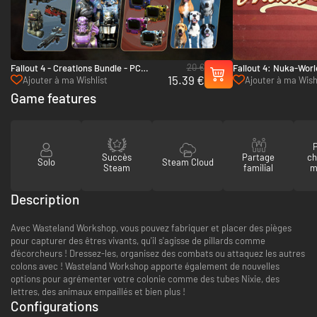
20 €
Fallout 4 - Creations Bundle - PC
Fallout 4: Nuka-Worl
15.39 €
(Steam)
Ajouter à ma Wishlist
Ajouter à ma Wish
Game features
P
Succès
Partage
ch
Solo
Steam Cloud
Steam
familial
m
Description
Avec Wasteland Workshop, vous pouvez fabriquer et placer des pièges
pour capturer des êtres vivants, qu'il s'agisse de pillards comme
d'écorcheurs ! Dressez-les, organisez des combats ou attaquez les autres
colons avec ! Wasteland Workshop apporte également de nouvelles
options pour agrémenter votre colonie comme des tubes Nixie, des
lettres, des animaux empaillés et bien plus !
Configurations