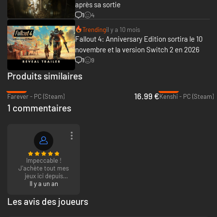
après sa sortie
1
4
Trending
il y a 10 mois
Fallout 4: Anniversary Edition sortira le 10
novembre et la version Switch 2 en 2026
1
9
Produits similaires
-15%
-72%
16.99 €
Farever - PC (Steam)
Kenshi - PC (Steam)
1 commentaires
Impeccable !
J'achète tout mes
jeux ici depuis
longtemps et je suis
Il y a un an
toujours satisfait !
Les avis des joueurs