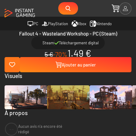
PC
PlayStation
Xbox
Nintendo
Fallout 4 - Wasteland Workshop - PC (Steam)
Steam
Téléchargement digital
1.49 €
5 €
-70%
Ajouter au panier
Visuels
À propos
Aucun avis n'a encore été
--
rédigé