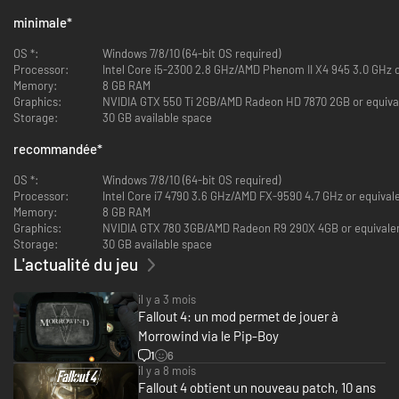
minimale
*
OS *:
Windows 7/8/10 (64-bit OS required)
Processor:
Intel Core i5-2300 2.8 GHz/AMD Phenom II X4 945 3.0 GHz o
Memory:
8 GB RAM
Graphics:
NVIDIA GTX 550 Ti 2GB/AMD Radeon HD 7870 2GB or equiva
Storage:
30 GB available space
recommandée
*
OS *:
Windows 7/8/10 (64-bit OS required)
Processor:
Intel Core i7 4790 3.6 GHz/AMD FX-9590 4.7 GHz or equival
Memory:
8 GB RAM
Graphics:
NVIDIA GTX 780 3GB/AMD Radeon R9 290X 4GB or equivale
Storage:
30 GB available space
L'actualité du jeu
il y a 3 mois
Fallout 4: un mod permet de jouer à
Morrowind via le Pip-Boy
1
6
il y a 8 mois
Fallout 4 obtient un nouveau patch, 10 ans