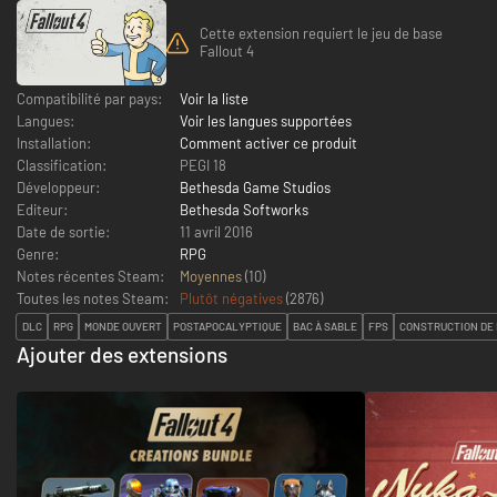
Cette extension requiert le jeu de base
Fallout 4
Compatibilité par pays:
Voir la liste
Langues:
Voir les langues supportées
Installation:
Comment activer ce produit
Classification:
PEGI 18
Développeur:
Bethesda Game Studios
Editeur:
Bethesda Softworks
Date de sortie:
11 avril 2016
Genre:
RPG
Notes récentes Steam:
Moyennes
(10)
Toutes les notes Steam:
Plutôt négatives
(
2876
)
DLC
RPG
MONDE OUVERT
POSTAPOCALYPTIQUE
BAC À SABLE
FPS
CONSTRUCTION DE
Ajouter des extensions