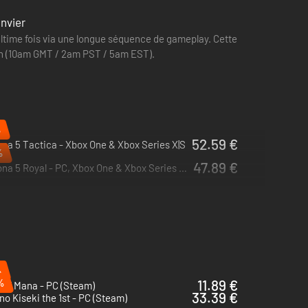
anvier
ultime fois via une longue séquence de gameplay. Cette
11 h (10am GMT / 2am PST / 5am EST).
%
52.59 €
na 5 Tactica - Xbox One & Xbox Series X|S
%
47.89 €
Persona 5 Royal - PC, Xbox One & Xbox Series X|S (Microsoft Store)
%
%
11.89 €
s of Mana - PC (Steam)
33.39 €
no Kiseki the 1st - PC (Steam)