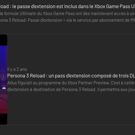
oad : le passe d'extension est inclus dans le Xbox Game Pass U
la formule Ultimate du Xbox Game Pass ont dès maintenant accès à un bo
sona 3 Reload: Passe d'extension » via le service par abonnement de Micr
e 31 mai…
il y a 2 ans
Persona 3 Reload : un pass d'extension composé de trois D
Atlus figurait au programme du Xbox Partner Preview. C'est à cette 
d'extension à destination de Persona 3 Reload. Il permettra aux jo
sera proposé courant mai. Chacun renfermera des musiques et…