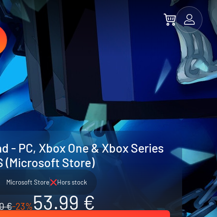
d - PC, Xbox One & Xbox Series
S (Microsoft Store)
Microsoft Store
Hors stock
53.99 €
0 €
-23%