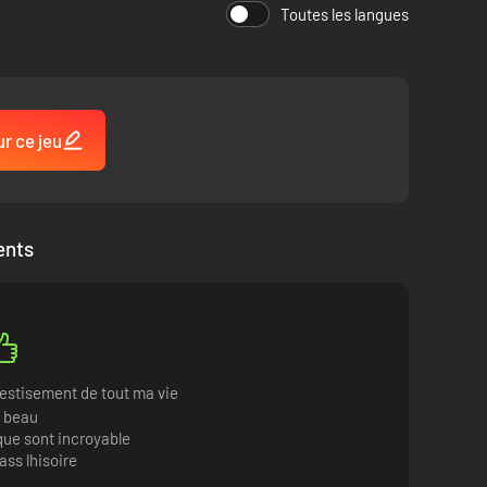
Toutes les langues
ur ce jeu
ents
vestisement de tout ma vie
t beau
que sont incroyable
ass lhisoire