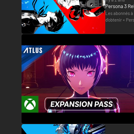
Persona 3 Rel
Les abonnés à 
d'obtenir « Per
compte avant l