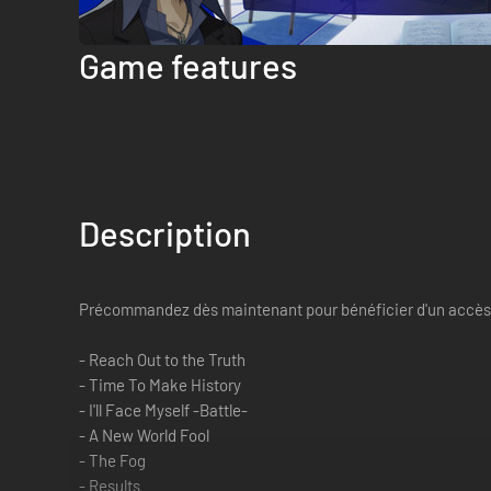
Game features
Description
Précommandez dès maintenant pour bénéficier d'un accès e
- Reach Out to the Truth
- Time To Make History
- I'll Face Myself -Battle-
- A New World Fool
- The Fog
- Results