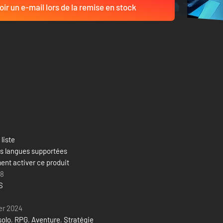
ir un e-mail lors de la remise en stock
 liste
es langues supportées
nt activer ce produit
18
S
ier 2024
solo
,
RPG
,
Aventure
,
Stratégie