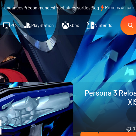
Promos du jour
Tendances
Précommandes
Prochaines sorties
Blog
PC
PlayStation
Xbox
Nintendo
Persona 3 Reloa
X|
7