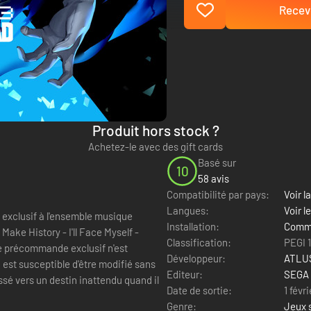
Recevo
Produit hors stock ?
Achetez-le avec des gift cards
Basé sur
10
58 avis
Compatibilité par pays:
Voir la
Langues:
Voir l
exclusif à l'ensemble musique
Installation:
Comme
Classification:
PEGI 
Développeur:
ATLU
u est susceptible d'être modifié sans
Editeur:
SEGA
Date de sortie:
1 févr
Genre:
Jeux 