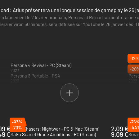
oad : Atlus présentera une longue session de gameplay le 26 j
on lancement le 2 février prochain, Persona 3 Reload se montrera une 
urera environ 50 minutes, sera diffusée sur YouTube le 26 janvier dès 
-12
Persona 4 Revival - PC (Steam)
Perso
-20
2027
2023
Persona 3 Portable - PS4
2023
2022
-93%
-76
99 €
-70%
2.09 €
-44
Battle Chasers: Nightwar - PC & Mac (Steam)
Trial
49 €
9.09 €
SaGa Scarlet Grace Ambitions - PC (Steam)
Sora 