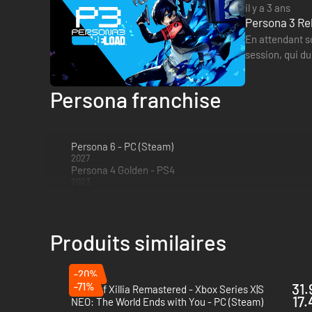
il y a 3 ans
Persona 3 Rel
En attendant s
session, qui d
Persona franchise
Persona 6 - PC (Steam)
2027
Persona 4 Golden - PS4
2023
Produits similaires
-20%
-71%
31.
Tales of Xillia Remastered - Xbox Series X|S
17.
NEO: The World Ends with You - PC (Steam)