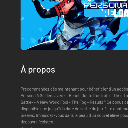
À propos
Précommandez dès maintenant pour bénéficier d'un accès 
Persona 4 Golden, avec : - Reach Out to the Truth - Time To Make History - I'll Face Myself -
Battle- - A New World Fool - The Fog - Results * Ce bonus de précommande exclusif n'est
disponible que jusqu'à la date de sortie du jeu. * Le conten
préavis. Immiscez-vous dans la peau d'un nouvel élève poussé vers un destin inattendu quand il
découvre l'existen...