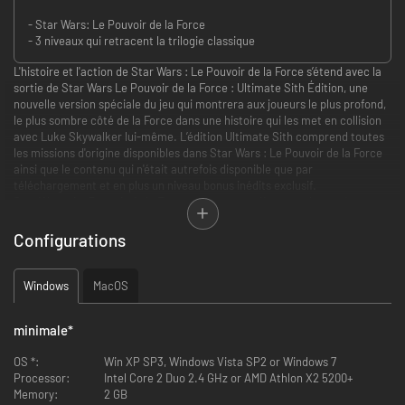
- Star Wars: Le Pouvoir de la Force
- 3 niveaux qui retracent la trilogie classique
L'histoire et l'action de Star Wars : Le Pouvoir de la Force s’étend avec la
sortie de Star Wars Le Pouvoir de la Force : Ultimate Sith Édition, une
nouvelle version spéciale du jeu qui montrera aux joueurs le plus profond,
le plus sombre côté de la Force dans une histoire qui les met en collision
avec Luke Skywalker lui-même. L’édition Ultimate Sith comprend toutes
les missions d'origine disponibles dans Star Wars : Le Pouvoir de la Force
ainsi que le contenu qui n'était autrefois disponible que par
téléchargement et en plus un niveau bonus inédits exclusif.
Star Wars : Le Pouvoir de la Force retrace complètement la portée et
l'ampleur de la Force et place les joueurs en tant que Darth Vader
"l'Apprenti Secret", dévoile de nouvelles révélations sur la galaxie Star
Configurations
Wars vue par les yeux d'un mystérieux personnage armé de pouvoirs sans
précédent.
Windows
MacOS
Comprend le jeu original Star Wars: Le Pouvoir de la Force plus 3
niveaux qui retracent la trilogie classique : Tatooine, Jedi Temple et
minimale
*
le tout nouveau niveau Hoth
Libérez les pouvoirs épiques de la Force et les combos dévastateurs
OS *:
Win XP SP3, Windows Vista SP2 or Windows 7
Découvrez l'histoire cachée de Darth Vader l’apprenti secret qui se
Processor:
Intel Core 2 Duo 2.4 GHz or AMD Athlon X2 5200+
passe entre les épisodes III et IV
Memory:
2 GB
Les réactions réalistes des personnages et de l'environnement