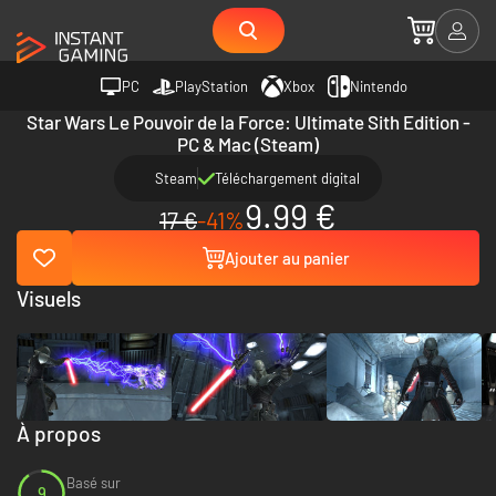
PC
PlayStation
Xbox
Nintendo
Star Wars Le Pouvoir de la Force: Ultimate Sith Edition -
PC & Mac (Steam)
Steam
Téléchargement digital
9.99 €
17 €
-41%
Ajouter au panier
Visuels
À propos
Basé sur
9