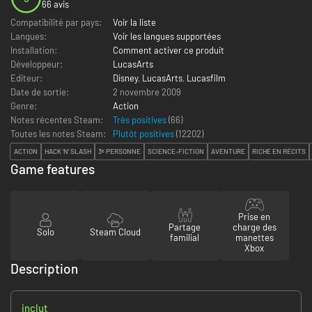
66 avis
Compatibilité par pays:
Voir la liste
Langues:
Voir les langues supportées
Installation:
Comment activer ce produit
Développeur:
LucasArts
Editeur:
Disney
,
LucasArts
,
Lucasfilm
Date de sortie:
2 novembre 2009
Genre:
Action
Notes récentes Steam:
Très positives
(66)
Toutes les notes Steam:
Plutôt positives
(
12202
)
ACTION
HACK 'N' SLASH
3ᵉ PERSONNE
SCIENCE-FICTION
AVENTURE
RICHE EN RÉCITS
Game features
Prise en
Partage
charge des
Solo
Steam Cloud
familial
manettes
Xbox
Description
inclut