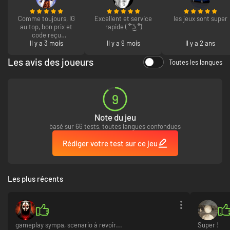
Comme toujours, IG
Excellent et service
les jeux sont super
au top, bon prix et
rapide ( ͡° ͜ʖ ͡°)
code reçu
instantanément
Il y a 3 mois
Il y a 9 mois
Il y a 2 ans
Les avis des joueurs
Toutes les langues
9
Note du jeu
basé sur 66 tests, toutes langues confondues
Rédiger votre test sur ce jeu
Les plus récents
gameplay sympa, scenario à revoir...
Super !