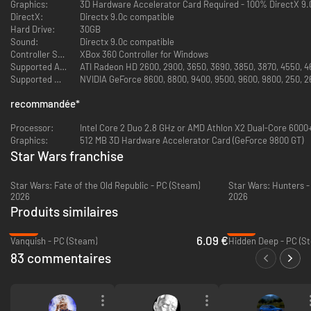
Graphics:
3D Hardware Accelerator Card Required - 100% DirectX 9.
changent à chaque fois que vous jouez
DirectX:
Directx 9.0c compatible
Hard Drive:
30GB
Sound:
Directx 9.0c compatible
Controller Support:
XBox 360 Controller for Windows
Supported ATI Chipsets:
ATI Radeon HD 2600, 2900, 3650, 3690, 3850, 3870, 4550, 4
Supported NVIDIA Chipsets:
NVIDIA GeForce 8600, 8800, 9400, 9500, 9600, 9800, 250, 26
recommandée
*
Processor:
Intel Core 2 Duo 2.8 GHz or AMD Athlon X2 Dual-Core 6000
Graphics:
512 MB 3D Hardware Accelerator Card (GeForce 9800 GT)
Star Wars franchise
Star Wars: Fate of the Old Republic - PC (Steam)
Star Wars: Hunters -
2026
2026
Produits similaires
-70%
-77%
6.09 €
Vanquish - PC (Steam)
Hidden Deep - PC (S
83 commentaires