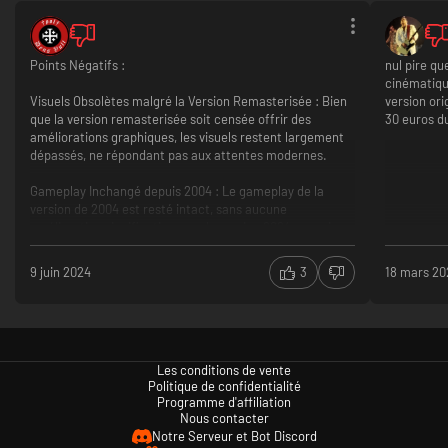
Points Négatifs :
nul pire qu
cinématique
Visuels Obsolètes malgré la Version Remasterisée : Bien
version ori
que la version remasterisée soit censée offrir des
30 euros du
améliorations graphiques, les visuels restent largement
dépassés, ne répondant pas aux attentes modernes.
Gameplay Inchangé depuis 2004 : Le gameplay de la
version de 2004 est resté intact, sans aucune
amélioration significative pour la version 2024, ce qui
rend l'expérience datée et peu engageante.
9 juin 2024
3
18 mars 20
IA Décevante : Les ennemis et alliés contrôlés par l’IA
sont prévisibles et souvent inefficaces. Le pathfinding
est particulièrement problématique, avec des
personnages qui se bloquent fréquemment contre les
murs ou d'autres obstacles, ce qui nuit à l'immersion et à
Les conditions de vente
l'expérience de jeu.
Politique de confidentialité
Programme d'affiliation
Points Positifs :
Nous contacter
Notre Serveur et Bot Discord
Nostalgie Incomparable : Pour les fans de la version