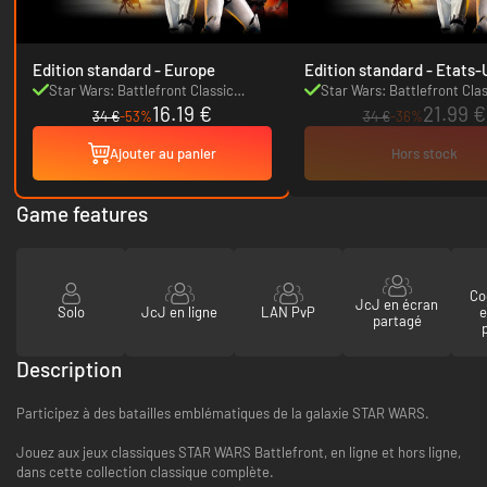
Edition standard - Europe
Edition standard - E
Star Wars: Battlefront Classic
Star Wars: Battlefront Clas
16.19 €
21.99 €
Collection
Collection
34 €
-53%
34 €
-36%
Ajouter au panier
Hors stock
Game features
Co
JcJ en écran
Solo
JcJ en ligne
LAN PvP
e
partagé
Description
Participez à des batailles emblématiques de la galaxie STAR WARS.
Jouez aux jeux classiques STAR WARS Battlefront, en ligne et hors ligne,
dans cette collection classique complète.