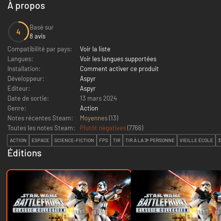
À propos
Basé sur
4
8 avis
Compatibilité par pays:
Voir la liste
Langues:
Voir les langues supportées
Installation:
Comment activer ce produit
Développeur:
Aspyr
Editeur:
Aspyr
Date de sortie:
13 mars 2024
Genre:
Action
Notes récentes Steam:
Moyennes
(13)
Toutes les notes Steam:
Plutôt négatives
(
7766
)
ACTION
ESPACE
SCIENCE-FICTION
FPS
TIR
TIR À LA 3ᵉ PERSONNE
VIEILLE ÉCOLE
3
Éditions