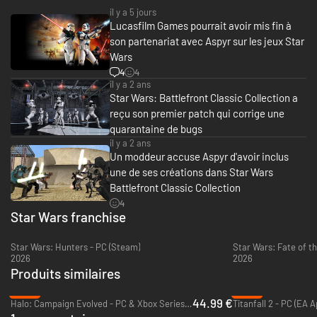
des combats spatiaux et aériens.
il y a 5 jours
Lucasfilm Games pourrait avoir mis fin à
Extension de Hero Assault
son partenariat avec Aspyr sur les jeux Star
Hero Assault est jouable sur toutes les cartes terrestres, y compris :
Death Star, Kashyyyk, Kamino et Naboo pour la toute première fois
Wars
– Combattez avec des héros : Mace Windu, Yoda, Luke Skywalker et bien
4
4
d'autres !
il y a 2 ans
– Battez-vous avec des méchants : Darth Maul, General Grievous, Darth
Star Wars: Battlefront Classic Collection a
Vader et bien d'autres !
reçu son premier patch qui corrige une
quarantaine de bugs
il y a 2 ans
Un moddeur accuse Aspyr d'avoir inclus
une de ses créations dans Star Wars
Battlefront Classic Collection
4
Star Wars franchise
Star Wars: Hunters - PC (Steam)
Star Wars: Fate of th
2026
2026
Produits similaires
-25%
-89%
44.99 €
Halo: Campaign Evolved - PC & Xbox Series X|S (Microsoft Store)
Titanfall 2 - PC (EA A