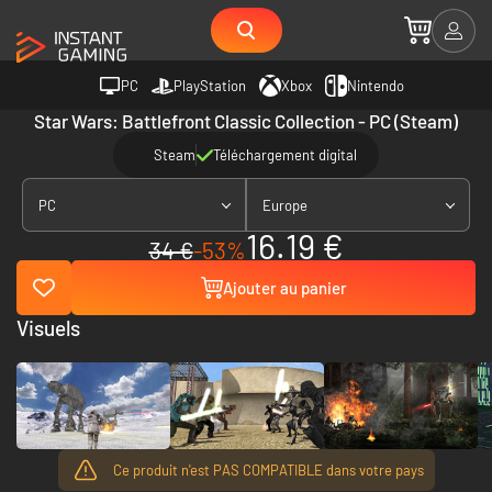
PC
PlayStation
Xbox
Nintendo
Star Wars: Battlefront Classic Collection - PC (Steam)
Steam
Téléchargement digital
PC
Europe
16.19 €
34 €
-53%
Ajouter au panier
Visuels
Ce produit n'est PAS COMPATIBLE dans votre pays