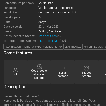
Compatibilité par pays:
Voir la liste
Langues:
Voir les langues supportées
Installation:
Comment activer ce produit
Développeur:
Aspyr
Editeur:
Aspyr
Date de sortie:
22 janvier 2025
Genre:
Action
,
Aventure
Notes récentes Steam:
Très positives
(32)
Toutes les notes Steam:
Plutôt positives
(
412
)
HACK 'N' SLASH
RÉTRO
ARCADE
SCIENCE-FICTION
BEAT THEM ALL
ACTION
ESPACE
Game features
Coop locale
Ecran
Succès
Solo
et écran
St
partagé
Steam
partagé
Description
Déviez. Battez. Détruisez !
Reprenez le Palais de Theed dans ce jeu de sabre laser effréné. Vous
aurez le pouvoir de la Force, ainsi que votre fidèle sabre laser, pour vous