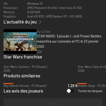
OS:
Windows 10
Processor:
AMD Phenom II X4 945 / Intel Core i5-750
Memory:
8 GB RAM
Graphics:
Intel HD 630 / AMD Radeon R7 - A12-9800
L'actualité du jeu
il y a 2 ans
STAR WARS: Episode I: Jedi Power Battles
ressortira sur consoles et PC le 23 janvier
2025
2
Star Wars franchise
Star Wars: Hunters - PC (Steam)
Star Wars: Fate of th
2026
2026
Produits similaires
-95%
-77%
1.29 €
Big Helmet Heroes - PC (Steam)
Hidden Deep - PC (S
Les avis des joueurs
Toutes les langues