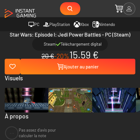
PC
PlayStation
Xbox
Nintendo
Star Wars: Episode I: Jedi Power Battles - PC (Steam)
Steam
Téléchargement digital
15.59 €
20 €
-20%
Ajouter au panier
Visuels
À propos
Pas assez d'avis pour
--
calculer la note