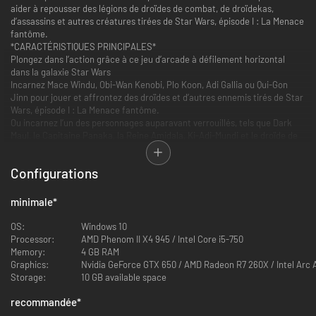
aider à repousser des légions de droïdes de combat, de droïdekas,
d’assassins et autres créatures tirées de Star Wars, épisode I : La Menace
fantôme.
*CARACTÉRISTIQUES PRINCIPALES*
Plongez dans l’action grâce à ce jeu d’arcade à défilement horizontal
dans la galaxie Star Wars
Incarnez Mace Windu, Obi-Wan Kenobi, Plo Koon, Adi Gallia ou Qui-Gon
Jinn pour jouer et affrontez des droïdes et d’autres ennemis tirés de Star
Wars, épisode I : La Menace fantôme.
Ou incarnez l’un des personnages auparavant verrouillés, tels que Dark
Maul, le Capitaine Panaka, la Reine Amidala, Ki-Adi-Mundi et le droïde de
combat, qui sont maintenant disponibles dès le début !
Jouez en binôme dans le mode coopératif sur canapé classique
Configurations
Combattez avec quelqu’un à vos côtés dans le mode coopératif sur
canapé pour 2 joueurs pendant toute la campagne de 10 niveaux, ainsi
que dans les mini-jeux bonus.
minimale
*
Classique et New Game Plus
Utilisez les schémas de contrôle classiques ou modernes, changez la
OS:
Windows 10
couleur de votre sabre laser pour qu’il soit fidèle aux couleurs visibles
Processor:
AMD Phenom II X4 945 / Intel Core i5-750
dans les films, profitez de nouveaux personnages jouables, tels que
Memory:
4 GB RAM
Tusken, utilisez des codes de triche classiques comme le mode grosse
Graphics:
Nvidia GeForce GTX 650 / AMD Radeon R7 260X / Intel Arc 
tête et découvrez encore plus de surprises pour le 25e anniversaire de
Storage:
10 GB available space
Star Wars: Episode I: Jedi Power Battles.
Un contrôleur est requis pour le multijoueur local
recommandée
*