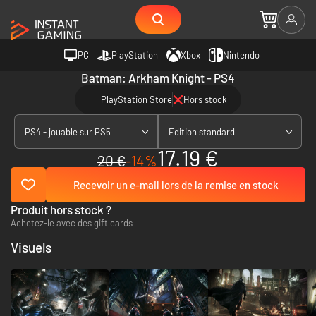
PC
PlayStation
Xbox
Nintendo
Batman: Arkham Knight - PS4
PlayStation Store
Hors stock
PS4 - jouable sur PS5
Edition standard
17.19 €
20 €
-14%
Recevoir un e-mail lors de la remise en stock
Produit hors stock ?
Achetez-le avec des gift cards
Visuels