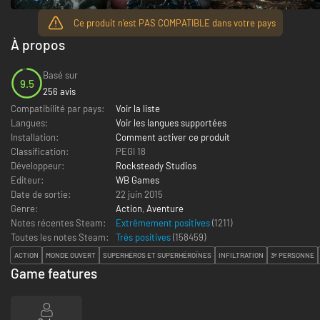
Ce produit n'est PAS COMPATIBLE dans votre pays
À propos
Basé sur
9.5
256 avis
Compatibilité par pays:
Voir la liste
Langues:
Voir les langues supportées
Installation:
Comment activer ce produit
Classification:
PEGI 18
Développeur:
Rocksteady Studios
Editeur:
WB Games
Date de sortie:
22 juin 2015
Genre:
Action
,
Aventure
Notes récentes Steam:
Extrêmement positives
(1211)
Toutes les notes Steam:
Très positives
(
158459
)
ACTION
MONDE OUVERT
SUPERHÉROS ET SUPERHÉROÏNES
INFILTRATION
3ᵉ PERSONNE
Game features