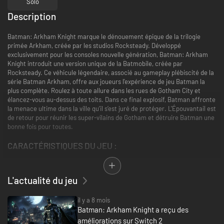
Solo
Description
Batman: Arkham Knight marque le dénouement épique de la trilogie
primée Arkham, créée par les studios Rocksteady. Développé
exclusivement pour les consoles nouvelle génération, Batman: Arkham
Knight introduit une version unique de la Batmobile, créée par
Rocksteady. Ce véhicule légendaire, associé au gameplay plébiscité de la
série Batman Arkham, offre aux joueurs l'expérience de jeu Batman la
plus complète. Roulez à toute allure dans les rues de Gotham City et
élancez-vous au-dessus des toits. Dans ce final explosif, Batman affronte
la menace ultime dans la ville qu’il s’est juré de protéger. L'Épouvantail est
de retour pour réunir les super-vilains de Gotham et détruire Batman une
bonne fois pour toutes.
CARACTÉRISTIQUES DU JEU :
« Incarnez Batman » : Enfilez le masque alors que le Chevalier noir
s'aventure dans l'ultime chapitre de la trilogie Arkham par Rocksteady.
L'actualité du jeu
Les joueurs incarneront le plus grand détective du monde comme jamais
auparavant grâce à l'arrivée de la Batmobile et aux améliorations
apportées à des éléments clés des précédents opus : le combat
il y a 8 mois
déchaîné, la furtivité, le scanner médico-légal et la navigation.
Batman: Arkham Knight a reçu des
La Batmobile est là ! La Batmobile adopte un look totalement inédit et
améliorations sur Switch 2