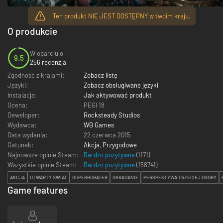
Ten produkt NIE JEST DOSTĘPNY w twoim kraju.
O produkcie
W oparciu o
9.5
256 recenzja
Zgodność z krajami:
Zobacz listę
Języki:
Zobacz obsługiwane języki
Instalacja:
Jak aktywować produkt
Ocena:
PEGI 18
Deweloper:
Rocksteady Studios
Wydawca:
WB Games
Data wydania:
22 czerwca 2015
Gatunek:
Akcja
,
Przygodowe
Najnowsze opinie Steam:
Bardzo pozytywne
(1171)
Wszystkie opinie Steam:
Bardzo pozytywne
(
158741
)
AKCJA
OTWARTY ŚWIAT
SUPERBOHATER
SKRADANIE
PERSPEKTYWA TRZECIEJ OSOBY
Game features