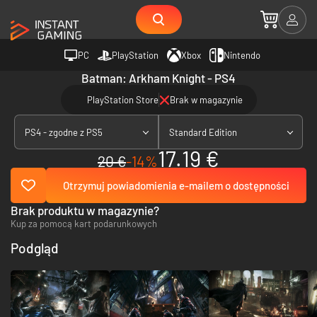
PC
PlayStation
Xbox
Nintendo
Batman: Arkham Knight - PS4
PlayStation Store
Brak w magazynie
PS4 - zgodne z PS5
Standard Edition
17.19 €
20 €
-14%
Otrzymuj powiadomienia e-mailem o dostępności
Brak produktu w magazynie?
Kup za pomocą kart podarunkowych
Podgląd