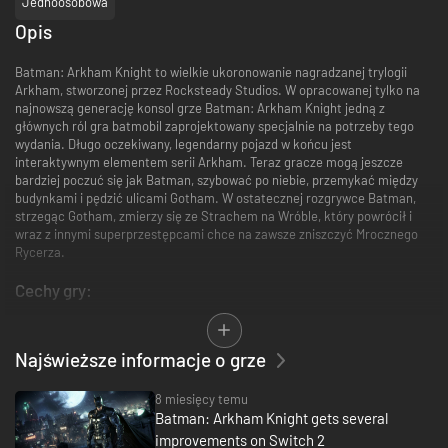
Jednoosobowa
Opis
Batman: Arkham Knight to wielkie ukoronowanie nagradzanej trylogii
Arkham, stworzonej przez Rocksteady Studios. W opracowanej tylko na
najnowszą generację konsol grze Batman: Arkham Knight jedną z
głównych ról gra batmobil zaprojektowany specjalnie na potrzeby tego
wydania. Długo oczekiwany, legendarny pojazd w końcu jest
interaktywnym elementem serii Arkham. Teraz gracze mogą jeszcze
bardziej poczuć się jak Batman, szybować po niebie, przemykać między
budynkami i pędzić ulicami Gotham. W ostatecznej rozgrywce Batman,
strzegąc Gotham, zmierzy się ze Strachem na Wróble, który powrócił i
wraz z innymi superprzestępcami chce na zawsze zniszczyć Mrocznego
Rycerza.
Cechy gry:
„Zostań Batmanem” — w wielkim finale trylogii Arkham można w pełni
wcielić się w Batmana. Nigdy wcześniej gracze nie mieli do dyspozycji tylu
Najświeższe informacje o grze
gadżetów największego detektywa na świecie, ulepszeń najbardziej
charakterystycznych wynalazków i niesamowicie rozwiniętych trybów
walki superkombinacyjnej. Ponadto unowocześniono tryb skradania i
8 miesięcy temu
badania scen zbrodni, jednak przede wszystkim gracze po raz pierwszy
Batman: Arkham Knight gets several
będą mogli zasiąść za sterami batmobilu.
improvements on Switch 2