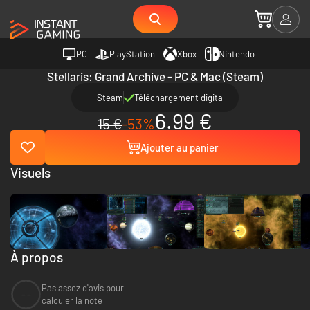
PC
PlayStation
Xbox
Nintendo
Stellaris: Grand Archive - PC & Mac (Steam)
Steam
Téléchargement digital
6.99 €
15 €
-53%
Ajouter au panier
Visuels
À propos
Pas assez d'avis pour
--
calculer la note