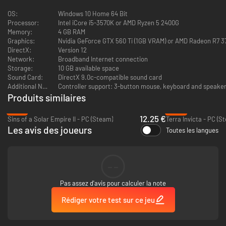
Capturez et élevez la faune sauvage de l'espace, puis améliorez-la
génétiquement pour créer des unités personnalisées.
OS:
Windows 10 Home 64 Bit
Processor:
Intel iCore i5-3570K or AMD Ryzen 5 2400G
Nouvelle crise de milieu de jeu : l'épidémie de vers du vide
Memory:
4 GB RAM
Affrontez la terreur d'une infestation destructrice de vers du vide et
Graphics:
Nvidia GeForce GTX 560 Ti (1GB VRAM) or AMD Rad
sauvez votre empire, ou regardez-le s'effondrer.
DirectX:
Version 12
Network:
Broadband Internet connection
Deux nouvelles origines
Storage:
10 GB available space
Chasseurs de trésors et Vocation primitive
Sound Card:
DirectX 9.0c-compatible sound card
Additional Notes:
Controller support: 3-button mouse, keyboard and speaker
Deux espèces de la faune de l'espace mortelles
Produits similaires
Vers du vide et Cutholoïdes
-76%
-59%
12.25 €
Deux nouveaux civismes
Sins of a Solar Empire II - PC (Steam)
Terra Invicta - PC (S
Conservateurs galactiques et Maîtres des bêtes
Les avis des joueurs
Toutes les langues
Deux nouveaux arbres de la tradition
Archivage et Domestication
--
17 nouvelles reliques
Découvrez de puissantes reliques inédites qui vous aideront dans votre
Pas assez d'avis pour calculer la note
conquête et votre collection.
Rédiger votre test sur ce jeu
3 nouveaux morceaux de musique
Immergez-vous dans la splendeur cosmique grâce à une musique inédite