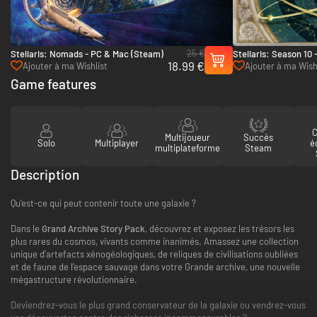
25 €
Stellaris: Nomads - PC & Mac (Steam)
Stellaris: Season 10
18.99 €
(Steam)
Ajouter à ma Wishlist
Ajouter à ma Wish
Game features
C
Multijoueur
Succès
Solo
Multiplayer
é
multiplateforme
Steam
Description
Qu'est-ce qui peut contenir toute une galaxie ?
Dans le
Grand Archive Story Pack
, découvrez et exposez les trésors les
plus rares du cosmos, vivants comme inanimés. Amassez une collection
unique d'artefacts xénogéologiques, de reliques de civilisations oubliées
et de faune de l'espace sauvage dans votre Grande archive, une nouvelle
mégastructure révolutionnaire.
Deviendrez-vous le plus grand conservateur de la galaxie ou vendrez-vous