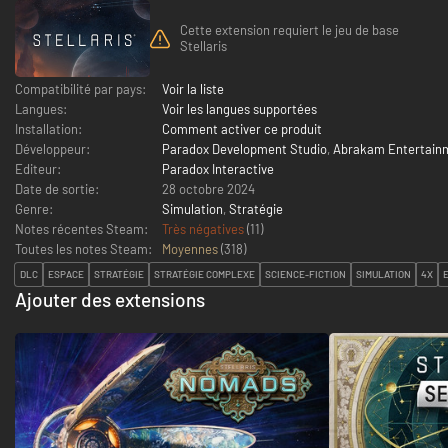
Cette extension requiert le jeu de base
Stellaris
Compatibilité par pays:
Voir la liste
Langues:
Voir les langues supportées
Installation:
Comment activer ce produit
Développeur:
Paradox Development Studio
,
Abrakam Entertain
Editeur:
Paradox Interactive
Date de sortie:
28 octobre 2024
Genre:
Simulation
,
Stratégie
Notes récentes Steam:
Très négatives
(11)
Toutes les notes Steam:
Moyennes
(
318
)
DLC
ESPACE
STRATÉGIE
STRATÉGIE COMPLEXE
SCIENCE-FICTION
SIMULATION
4X
Ajouter des extensions