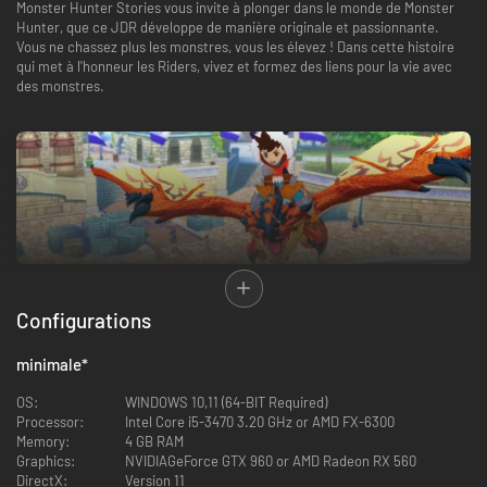
Monster Hunter Stories vous invite à plonger dans le monde de Monster
Hunter, que ce JDR développe de manière originale et passionnante.
Vous ne chassez plus les monstres, vous les élevez ! Dans cette histoire
qui met à l'honneur les Riders, vivez et formez des liens pour la vie avec
des monstres.
Le premier opus de la série Monster Hunter Stories revient, entièrement
doublé en japonais et en anglais. Le jeu propose des fonctionnalités
Configurations
supplémentaires, comme le mode du musée qui permet d'écouter des
morceaux de musique et d'admirer des illustrations. Vous vous
minimale
*
enfoncerez ainsi toujours plus avant dans le monde de Monster Hunter
Stories.
OS:
WINDOWS 10,11 (64-BIT Required)
Processor:
Intel Core i5-3470 3.20 GHz or AMD FX-6300
L'histoire :
Memory:
4 GB RAM
Graphics:
NVIDIAGeForce GTX 960 or AMD Radeon RX 560
DirectX:
Version 11