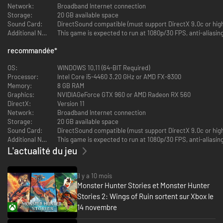
Network:
Broadband Internet connection
Storage:
20 GB available space
Sound Card:
DirectSound compatible (must support DirectX 9.0c or hig
Additional Notes:
recommandée
*
Vous incarnez un héros né dans un village de Riders, ces gens qui vivent
de l'élevage de monstres. Au fil du temps, vous allez surmonter maintes
OS:
WINDOWS 10,11 (64-BIT Required)
épreuves, puis quitter votre village pour partir à l'aventure. Malgré le choc
Processor:
Intel Core i5-4460 3.20 GHz or AMD FX-8300
des cultures, vous apprendrez à vivre et à coopérer avec les chasseurs,
Memory:
8 GB RAM
jusqu'à un jour réussir à rapprocher ces deux communautés si
Graphics:
NVIDIAGeForce GTX 960 or AMD Radeon RX 560
différentes.
DirectX:
Version 11
Network:
Broadband Internet connection
Storage:
20 GB available space
Sound Card:
DirectSound compatible (must support DirectX 9.0c or hig
Additional Notes:
L'actualité du jeu
il y a 10 mois
Monster Hunter Stories et Monster Hunter
La situation vire au drame lorsqu'une calamité connue sous le nom du
Stories 2: Wings of Ruin sortent sur Xbox le
fléau noir apparaît et menace le monde entier et des existences paisibles
14 novembre
et tenues pour acquises... Riders et Hunters seront mis à rude épreuve
face à ce péril.