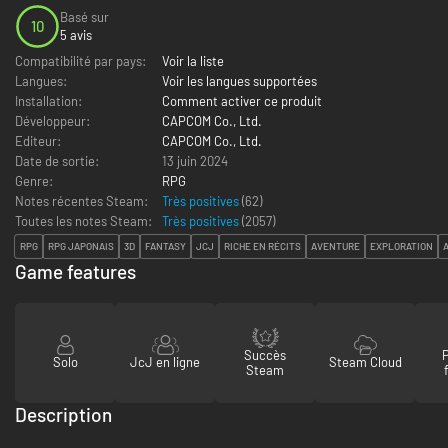
Basé sur
10
5 avis
Compatibilité par pays:
Voir la liste
Langues:
Voir les langues supportées
Installation:
Comment activer ce produit
Développeur:
CAPCOM Co., Ltd.
Editeur:
CAPCOM Co., Ltd.
Date de sortie:
13 juin 2024
Genre:
RPG
Notes récentes Steam:
Très positives
(62)
Toutes les notes Steam:
Très positives
(
2057
)
RPG
RPG JAPONAIS
3D
FANTASY
JCJ
RICHE EN RÉCITS
AVENTURE
EXPLORATION
Game features
Succès
Solo
JcJ en ligne
Steam Cloud
Steam
Description