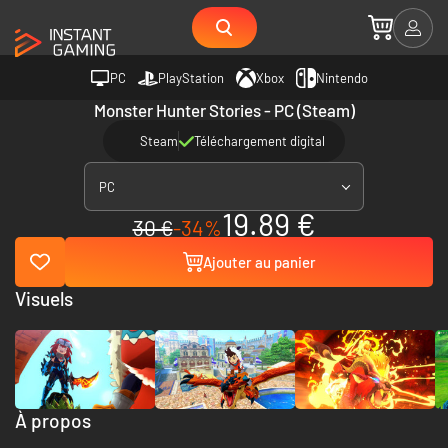
PC
PlayStation
Xbox
Nintendo
Monster Hunter Stories - PC (Steam)
Steam
Téléchargement digital
PC
19.89 €
30 €
-34%
Ajouter au panier
Visuels
À propos