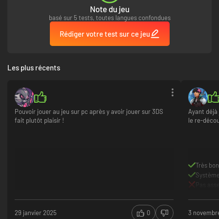
Note du jeu
■ Domptez des monstres de la série pour en faire vos Monsties !
basé sur 5 tests, toutes langues confondues
Rédiger votre test sur ce jeu
Les plus récents
Utilisez les capacités de vos compagnons pour faciliter vos explorations,
faites éclore les œufs que vous trouvez, et transformez toujours plus de
Pouvoir jouer au jeu sur pc après y avoir jouer sur 3DS
Ayant déjà 
monstres en Monsties ! Retrouvez des créatures populaires de la série
fait plutôt plaisir !
le re-décou
Monster Hunter, tels le Zinogre, le Nargacuga et le Lagiacrus.
Très bon
Système
Pas asse
29 janvier 2025
0
3 novembr
Participez aussi au Rite de transmission afin d'éveiller les capacités