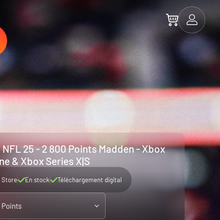
NFL 25 - 2 800 Points Madden - Xbox
ne & Xbox Series X|S
 Store
En stock
Téléchargement digital
 Points