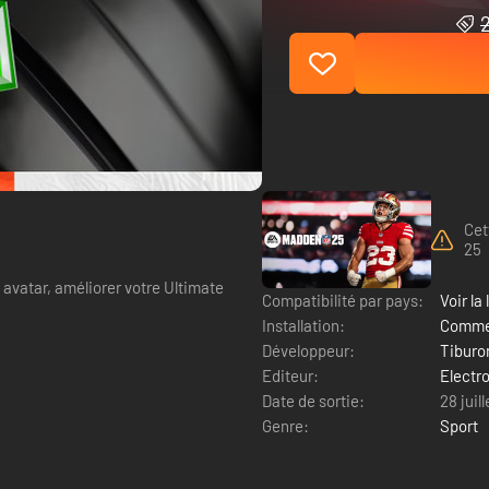
Cet
25
 avatar, améliorer votre Ultimate
Compatibilité par pays:
Voir la 
Installation:
Commen
Développeur:
Tiburo
Editeur:
Electro
Date de sortie:
28 juil
Genre:
Sport