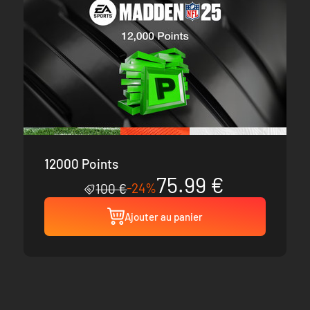
12000 Points
75.99 €
-24%
100 €
Ajouter au panier