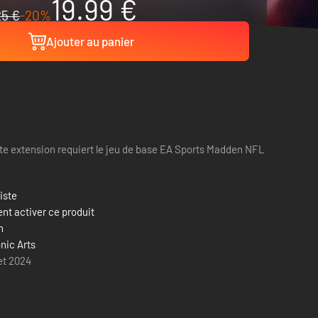
19.99 €
25 €
-20%
Ajouter au panier
te extension requiert le jeu de base EA Sports Madden NFL
liste
t activer ce produit
n
nic Arts
let 2024