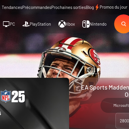
Promos du jour
Tendances
Précommandes
Prochaines sorties
Blog
PC
PlayStation
Xbox
Nintendo
EA Sports Madden 
O
Microsoft
2800