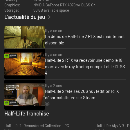
Graphics:
NVIDIA GeForce RTX 4070 w/ DLSS On
Storage:
50 GB available space
L'actualité du jeu
il y a un an
La démo de Half-Life 2 RTX est maintenant
disponible
il y a un an
Half-Life 2 RTX va recevoir une démo le 18
mars avec le ray tracing complet et le DLSS
4
il y a 2 ans
Half-Life 2 fête ses 20 ans : l’édition RTX
désormais listée sur Steam
1
Half-Life franchise
Half-Life 2: Remastered Collection - PC
Half-Life: Alyx VR - 