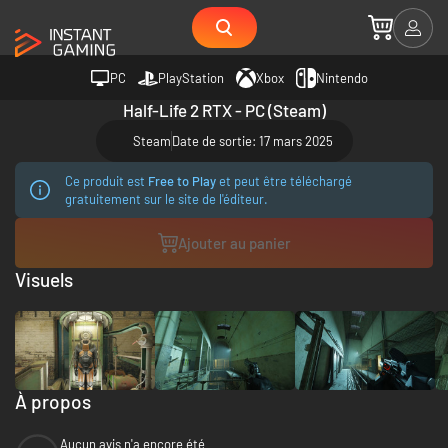
PC
PlayStation
Xbox
Nintendo
Half-Life 2 RTX - PC (Steam)
Steam
Date de sortie: 17 mars 2025
Ce produit est
Free to Play
et peut être téléchargé
gratuitement sur le site de l'éditeur.
Ajouter au panier
Visuels
À propos
Aucun avis n'a encore été