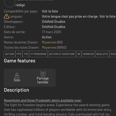
--
rédigé
Compatibilité par pays:
Voir la liste
Langues:
Votre langue n’est pas prise en charge. Voir la liste
Développeur:
Orbifold Studios
Editeur:
Orbifold Studios
Date de sortie:
17 mars 2025
Genre:
Action
Notes récentes Steam:
Moyennes
(80)
Toutes les notes Steam:
Moyennes
(
8950
)
ACTION
FPS
TIR
1ʳᵉ PERSONNE
ACTION ET AVENTURE
3D
HORREUR
RÉALISTE
RICH
Game features
Partage
Solo
familial
Description
Ravenholm and Nova Proskpekt demo available now!
The fight for freedom begins anew. Experience the award-winning game
that has captivated millions of players worldwide with its immersive story,
thrilling combat, and mind-bending physics, fully overhauled with full ray