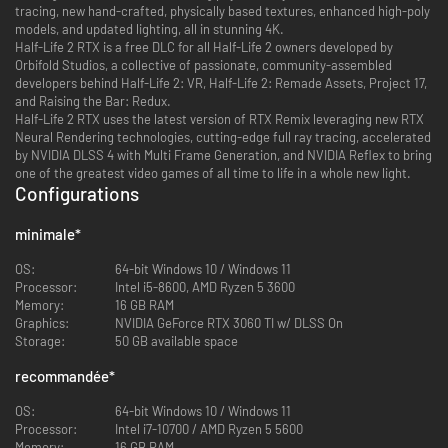
tracing, new hand-crafted, physically based textures, enhanced high-poly
models, and updated lighting, all in stunning 4K.
Half-Life 2 RTX is a free DLC for all Half-Life 2 owners developed by
Orbifold Studios, a collective of passionate, community-assembled
developers behind Half-Life 2: VR, Half-Life 2: Remade Assets, Project 17,
and Raising the Bar: Redux.
Half-Life 2 RTX uses the latest version of RTX Remix leveraging new RTX
Neural Rendering technologies, cutting-edge full ray tracing, accelerated
by NVIDIA DLSS 4 with Multi Frame Generation, and NVIDIA Reflex to bring
one of the greatest video games of all time to life in a whole new light.
Configurations
minimale
*
OS:
64-bit Windows 10 / Windows 11
Processor:
Intel i5-8600, AMD Ryzen 5 3600
Memory:
16 GB RAM
Graphics:
NVIDIA GeForce RTX 3060 TI w/ DLSS On
Storage:
50 GB available space
recommandée
*
OS:
64-bit Windows 10 / Windows 11
Processor:
Intel i7-10700 / AMD Ryzen 5 5600
Memory:
16 GB RAM