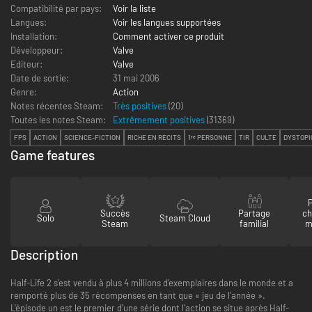
Compatibilité par pays:
Voir la liste
Langues:
Voir les langues supportées
Installation:
Comment activer ce produit
Développeur:
Valve
Editeur:
Valve
Date de sortie:
31 mai 2006
Genre:
Action
Notes récentes Steam:
Très positives
(20)
Toutes les notes Steam:
Extrêmement positives
(
31369
)
FPS
ACTION
SCIENCE-FICTION
RICHE EN RÉCITS
1ʳᵉ PERSONNE
TIR
CULTE
DYSTOPI
Game features
P
Succès
Partage
ch
Solo
Steam Cloud
Steam
familial
m
Description
Half-Life 2 s'est vendu à plus 4 millions d'exemplaires dans le monde et a
remporté plus de 35 récompenses en tant que « jeu de l'année ».
L'épisode un est le premier d'une série dont l'action se situe après Half-