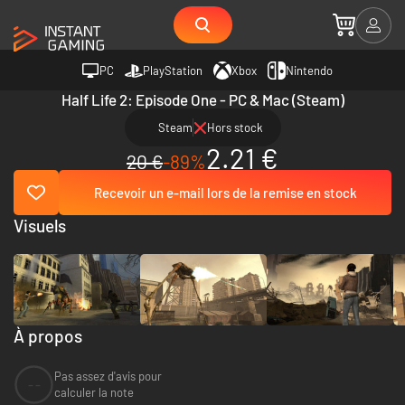
PC
PlayStation
Xbox
Nintendo
Half Life 2: Episode One - PC & Mac (Steam)
Steam
Hors stock
2.21 €
20 €
-89%
Recevoir un e-mail lors de la remise en stock
Visuels
À propos
Pas assez d'avis pour
--
calculer la note