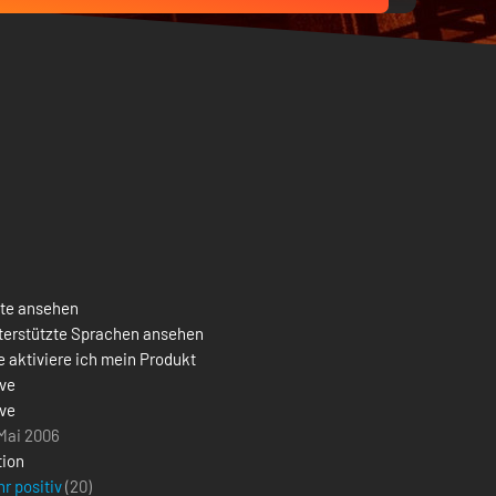
ste ansehen
terstützte Sprachen ansehen
 aktiviere ich mein Produkt
lve
lve
 Mai 2006
tion
r positiv
(20)