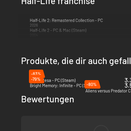
Half-Life franchise
Half-Life 2: Remastered Collection - PC
2026
Half-Life 2 - PC & Mac (Steam)
2004
Produkte, die dir auch gefa
-83%
-79%
3.
Black Mesa - PC (Steam)
-80%
3.
Bright Memory: Infinite - PC (Steam)
Aliens versus Predator C
Bewertungen