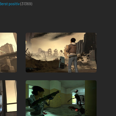
erst positiv
(
31369
)