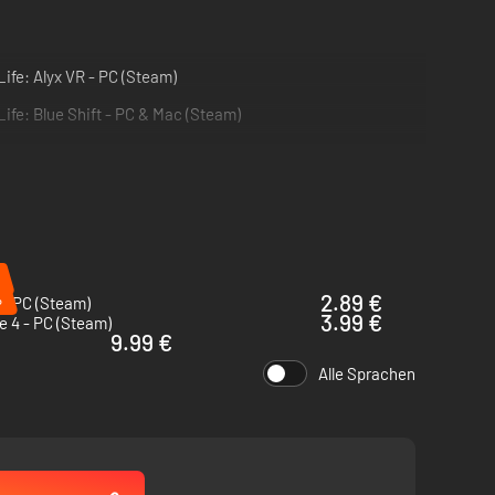
Life: Alyx VR - PC (Steam)
Life: Blue Shift - PC & Mac (Steam)
%
2.89 €
 - PC (Steam)
3.99 €
 4 - PC (Steam)
9.99 €
Alle Sprachen