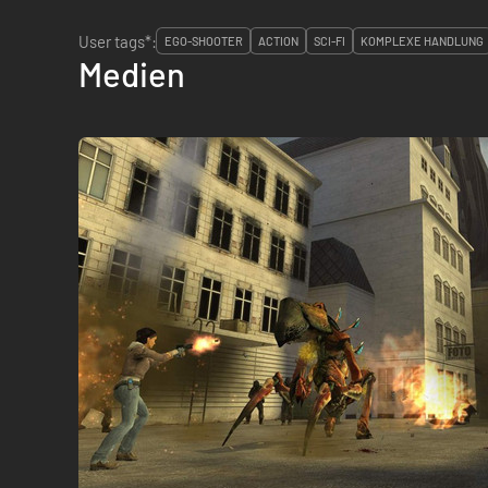
User tags*:
EGO-SHOOTER
ACTION
SCI-FI
KOMPLEXE HANDLUNG
Medien