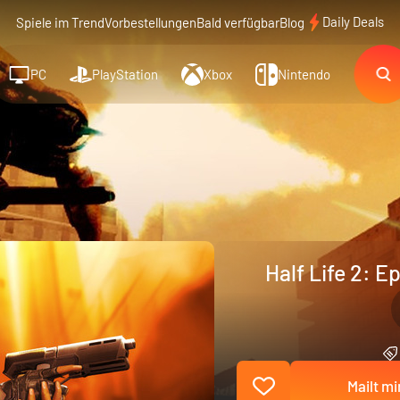
Daily Deals
Spiele im Trend
Vorbestellungen
Bald verfügbar
Blog
PC
PlayStation
Xbox
Nintendo
Half Life 2: 
Mailt mi