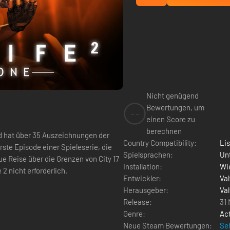
Nicht genügend
Bewertungen, um
--
einen Score zu
berechnen
nd hat über 35 Auszeichnungen der
Country Compatibility:
Li
rste Episode einer Spieleserie, die
Spielsprachen:
Un
ue Reise über die Grenzen von City 17
Installation:
Wie
 2 nicht erforderlich.
Entwickler:
Va
Herausgeber:
Va
Release:
31
Genre:
Ac
Neue Steam Bewertungen:
Seh