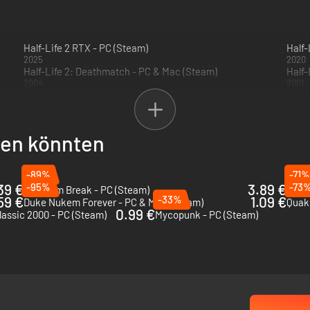
Half-Life 2 RTX - PC (Steam)
Half-
2025
2020
Half-Life 2: Deathmatch - PC & Mac (Steam)
Half-
2004
2001
llen könnten
-89%
-71%
39 €
-95%
3.89 €
-73
Quantum Break - PC (Steam)
Rage
59 €
-33%
1.09 €
Duke Nukem Forever - PC & Mac (Steam)
Quake
0.99 €
lassic 2000 - PC (Steam)
Mycopunk - PC (Steam)