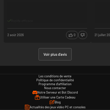
Maniabilité du chumky
Portabilité Switch
Spectroiseaux
Rapide efficace
2 août 2026
0
21 juillet 2
Repoussez les hordes de monstres de la Calamité
Défendez le village Kamura dans un nouveau type de quête et soyez prêts
Voir plus d'avis
à abattre plus de monstres que jamais !
Les conditions de vente
Politique de confidentialité
Programme d'affiliation
Nous contacter
Notre Serveur et Bot Discord
Utiliser une Carte Cadeau
Blog
Actualités des jeux vidéo PC et consoles