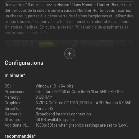
Relevez le défi et rejoignez la chasse ! Dans Monster Hunter Rise, le tout
dernier opus de la célèbre série à succès Monster Hunter, vous incarnez
un chasseur, partez à la découverte de régions inexplorées et utilisez des
armes très variées pour venir à bout de monstres redoutables au cours
d'histoires inédites. En outre, la version PC bénéficie de graphismes et
performances optimisés.
Configurations
minimale
*
OS:
Windows 10 （64-bit）
Processor:
Intel Core i3-4130 or Core i5-3470 or AMD FX-6100
Monstres féroces et environnements uniques
Memory:
8 GB RAM
Chassez une myriade de monstres terrifiants et aux comportements
Graphics:
NVIDIA GeForce GT 1030 (DDR4) or AMD Radeon RX 550
uniques. Monstres classiques ou toutes nouvelles créatures inspirées des
DirectX:
Version 12
légendes japonaises, comme le Magnamalo, créature phare du jeu, tous
Network:
Broadband Internet connection
sauront vous donner du fil à retordre. Restez sur le qui-vive si vous voulez
Storage:
36 GB available space
amasser des récompenses !
Additional Notes:
1080p/30fps when graphics settings are set to "Low".
recommandée
*