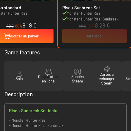
on standard
Rise + Sunbreak Set
ster Hunter Rise
Monster Hunter Rise
Monster Hunter Rise: Sunbreak
8.19 €
8.29 €
40 €
-80%
60 €
-86%
Ajouter au panier
Hors stock
Game features
Cartes à
Coopération
Succès
Solo
échanger
St
en ligne
Steam
Steam
Description
Rise + Sunbreak Set inclut
- Monster Hunter Rise
- Monster Hunter Rise: Sunbreak