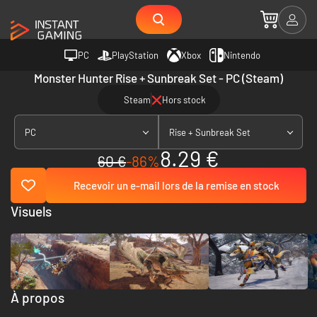
PC
PlayStation
Xbox
Nintendo
Monster Hunter Rise + Sunbreak Set - PC (Steam)
Steam
Hors stock
PC
Rise + Sunbreak Set
8.29 €
60 €
-86%
Recevoir un e-mail lors de la remise en stock
Visuels
À propos