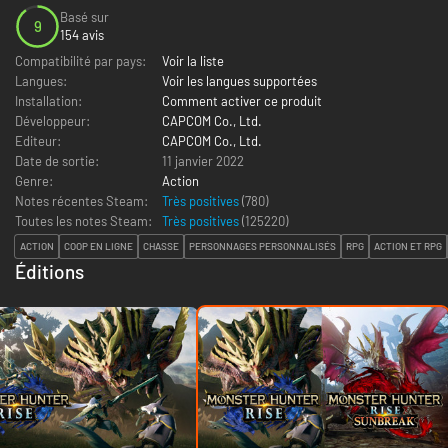
Basé sur
9
154 avis
Compatibilité par pays:
Voir la liste
Langues:
Voir les langues supportées
Installation:
Comment activer ce produit
Développeur:
CAPCOM Co., Ltd.
Editeur:
CAPCOM Co., Ltd.
Date de sortie:
11 janvier 2022
Genre:
Action
Notes récentes Steam:
Très positives
(780)
Toutes les notes Steam:
Très positives
(
125220
)
ACTION
COOP EN LIGNE
CHASSE
PERSONNAGES PERSONNALISÉS
RPG
ACTION ET RPG
Éditions