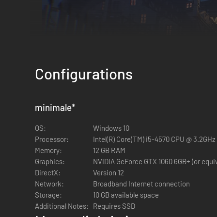
Configurations
minimale
*
OS:
Windows 10
Processor:
Intel(R) Core(TM) i5-4570 CPU @ 3.2GHz
Memory:
12 GB RAM
Graphics:
NVIDIA GeForce GTX 1060 6GB+ (or equiv
DirectX:
Version 12
MAÎTRISEZ L’ART DE LA FURTIVITÉ
Network:
Broadband Internet connection
Choisissez qui incarner entre deux voleurs talentueux poss
Storage:
10 GB available space
plus audacieux. Assurez-vous juste de rester dissimulé dan
Additional Notes:
Requires SSD