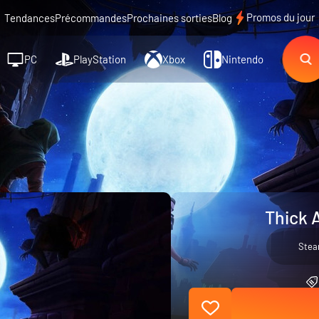
Promos du jour
Tendances
Précommandes
Prochaines sorties
Blog
PC
PlayStation
Xbox
Nintendo
Thick 
Ste