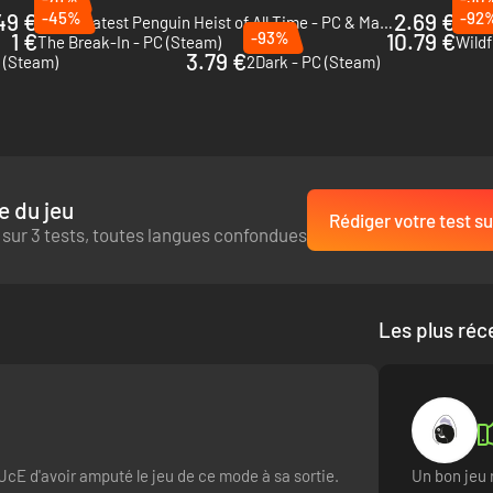
49 €
-45%
2.69 €
-92
The Greatest Penguin Heist of All Time - PC & Mac (Steam)
Perip
ck as Thieves. Que vous traversiez ces courtes sessions de jeu en solo
1 €
-93%
10.79 €
The Break-In - PC (Steam)
Wildf
ez du statut de novice à celui de maître voleur, créant des dizaines d’
3.79 €
 (Steam)
2Dark - PC (Steam)
de une approche créative.
e du jeu
Rédiger votre test su
 sur 3 tests, toutes langues confondues
Les plus réc
cE d'avoir amputé le jeu de ce mode à sa sortie.
Un bon jeu 