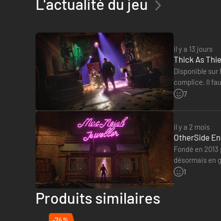
L'actualité du jeu
il y a 13 jours
Thick As Thie
Disponible sur 
complice. Il fa
aura été plutô
7
il y a 2 mois
OtherSide Ent
Fondé en 2013 
désormais en g
après l'annula
1
Produits similaires
-74%