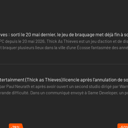
ves : sorti le 20 mai dernier, le jeu de braquage met déjà fin 
PC depuis le 20 mai 2026, Thick As Thieves est un jeu d'action et de di
ut braquer plusieurs lieux dans la ville d’une Écosse fantasmée des anné
t courte.…
ertainment (Thick as Thieves) licencie après l'annulation de s
par Paul Neurath et après avoir ouvert un second studio dirigé par Wa
rande difficulté. Dans un communiqué envoyé à Game Developer, un por
tion du…
-78%
-50