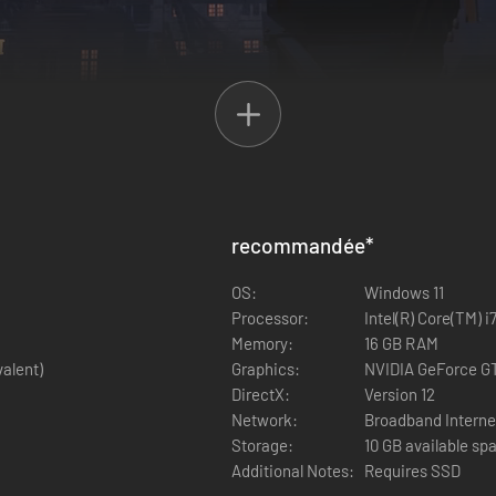
recommandée
*
OS:
Windows 11
Processor:
Intel(R) Core(TM)
Memory:
16 GB RAM
alent)
Graphics:
NVIDIA GeForce GT
DirectX:
Version 12
Network:
Broadband Interne
édant chacun ses propres talents et compétences, et faites preuve d’ob
Storage:
10 GB available sp
s l’ombre.
Additional Notes:
Requires SSD