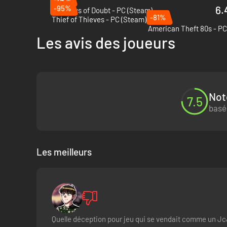
DEVENEZ UN MAÎTRE VOLEUR
-95%
6.
Shadows of Doubt - PC (Steam)
Aucun casse ne se passe deux fois de la même façon dans Thi
-81%
Thief of Thieves - PC (Steam)
configuration des gardes changeront alors que vous progress
American Theft 80s - PC
mission est une opportunité, et chaque opportunité deman
Les avis des joueurs
Not
7.5
basé
Les meilleurs
Quelle déception pour jeu qui se vendait comme un JcJ