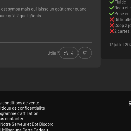
Fluide
Beau et 
ui est sympa mais qui laisse un goût amer quand
Prise en
ouer qu'à 2 quel gâchis.
Difficult
Coop 2 j
2 cartes
s sur le butin. Lorsque les choses se compliquent, utilisez le Glissoir 
e activer un levier à distance. Que vous utilisiez la discrétion, la dive
17 juillet 20
Utile ?
4
s conditions de vente
itique de confidentialité
ogramme d'affiliation
us contacter
Notre Serveur et Bot Discord
Utiliser une Carte Cadeau