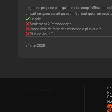
Le jeu ne propose plus qu'un mode coop infiltration q
on sait ce qu'on aurait pu avoir. Surtout qu'on ne peut j
Le prix
Seulement 2 Personnages
UN ÉQUIPEMENT ADÉQUAT
Impossible de faire des missions à plus que 2
Utilisez tous vos gadgets et capacités pour mettre les main
Plus de JcJcE
disparaître d'un champ de vision ou envoyez la Fée-vide-poch
votre disposition.
24 mai 2026
Le
Pol
Pr
No