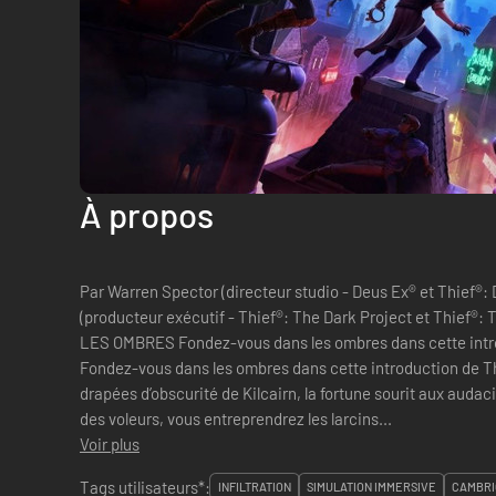
À propos
Par Warren Spector (directeur studio - Deus Ex® et Thief®
(producteur exécutif - Thief®: The Dark Project et Thie
LES OMBRES Fondez-vous dans les ombres dans cette intro
Fondez-vous dans les ombres dans cette introduction de Th
drapées d’obscurité de Kilcairn, la fortune sourit aux auda
des voleurs, vous entreprendrez les larcins...
Voir plus
Tags utilisateurs*:
INFILTRATION
SIMULATION IMMERSIVE
CAMBRI