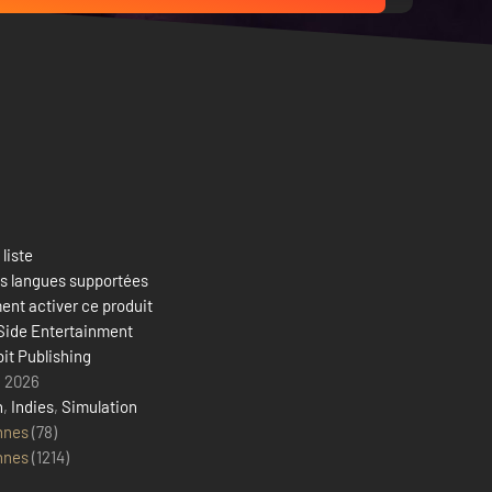
 liste
es langues supportées
nt activer ce produit
Side Entertainment
it Publishing
i 2026
n
,
Indies
,
Simulation
nnes
(78)
nnes
(
1214
)