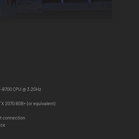
 i7-8700 CPU @ 3.2GHz
X 2070 8GB+ (or equivalent)
t connection
servation et d'improvisation pour réussir les braquages les
ace