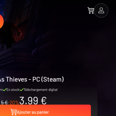
As Thieves - PC (Steam)
am
En stock
Téléchargement digital
3.99 €
5 €
-20%
Ajouter au panier