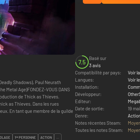
Basé sur
7.5
3 avis
Compatibilité par pays:
Voir la
Langues:
Voir l
: Deadly Shadows), Paul Neurath
Installation:
Comme
f®: The Metal Age)FONDEZ-VOUS DANS
Développeur:
Other
duction de Thick as Thieves.
Editeur:
Megab
ick as Thieves. Dans les rues
Date de sortie:
19 ma
cieux. En tant que membre de la guilde
Genre:
Actio
Notes récentes Steam:
Moye
Toutes les notes Steam:
Moye
OLAGE
1ʳᵉ PERSONNE
ACTION
...