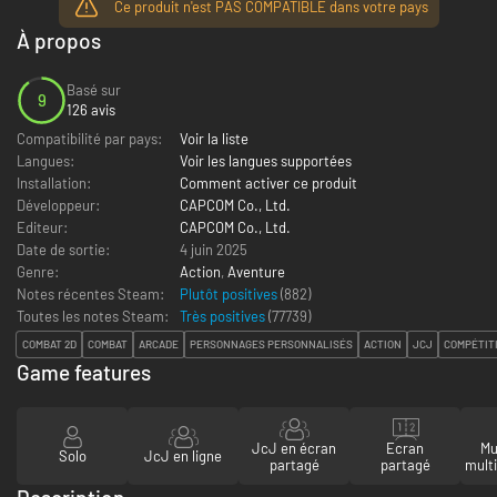
Ce produit n'est PAS COMPATIBLE dans votre pays
À propos
Basé sur
9
126 avis
Compatibilité par pays:
Voir la liste
Langues:
Voir les langues supportées
Installation:
Comment activer ce produit
Développeur:
CAPCOM Co., Ltd.
Editeur:
CAPCOM Co., Ltd.
Date de sortie:
4 juin 2025
Genre:
Action
,
Aventure
Notes récentes Steam:
Plutôt positives
(882)
Toutes les notes Steam:
Très positives
(
77739
)
COMBAT 2D
COMBAT
ARCADE
PERSONNAGES PERSONNALISÉS
ACTION
JCJ
COMPÉTIT
Game features
JcJ en écran
Ecran
Mu
Solo
JcJ en ligne
partagé
partagé
mult