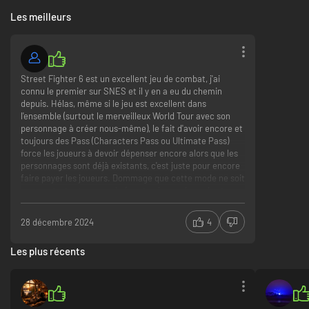
Les meilleurs
Street Fighter 6 est un excellent jeu de combat, j'ai
connu le premier sur SNES et il y en a eu du chemin
depuis. Hélas, même si le jeu est excellent dans
l'ensemble (surtout le merveilleux World Tour avec son
personnage à créer nous-même), le fait d'avoir encore et
Affrontez vos rivaux dans le Battle Hub
toujours des Pass (Characters Pass ou Ultimate Pass)
Le Battle Hub est la place centrale de Street Fighter 6 où les joueurs
force les joueurs à devoir dépenser encore alors que les
peuvent se rassembler, communiquer et s'entraîner ensemble. Utilisez
personnages sont déjà existants, c'est juste pour encore
votre avatar du World Tour pour affronter d'autres joueurs via les bornes
faire payer les joueurs. Dommage que cette mode ne soit
d'arcade, ou jouez aux grands classiques Capcom à la salle d'arcade.
pas morte, tout comme le free to play, mais ceci est un
autre sujet.
28 décembre 2024
4
SF6, en solo reste un très bon jeu bien nerveux pour peu
que votre machine soit puissante. N'espérez pas y jouer
Les plus récents
sur un 4 cores et une vieille carte à 4 Go de vram. Un SSD
est aussi très conseillé pour ce jeu.
Pour le côté online, je ne peux me prononcer, mon
manque de skill m'empêche de me frotter aux autres.