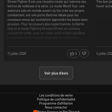
Street Fighter 6 est une réussite totale qui redonne ses
Très bon je
Création d'un personnage modifiable
lettres de noblesse à la série. Le mode World Tour, une
l’avoir ach
Le World Tour, une excellente idée pour les joueurs
aventure solo en monde ouvert où l’on crée son propre
solo
combattant, est une porte d’entrée idéale pour les
Le leveling du mode World Tour et l'apprentissage des
nouveaux venus qui souhaitent apprendre les bases sans
Votre chemin pour devenir un véritable "World Warrior" commence ici.
coups spéciaux
pression. Pour les joueurs plus expérimentés, le Battle
Le fait que Capcom fasse payer pour le moindre
Hub et le mode Fighting Ground offrent un contenu
cosmétique ou personnage.
compétitif solide, avec un roster varié et bien équilibré.
Le système Drive impulse beaucoup de profondeur
stratégique aux combats, tout en restant accessible
grâce aux commandes modernes qui simplifient les
inputs pour les débutants. La direction artistique, mêlant
11 juillet 2026
0
4 juillet 20
hip-hop et style urbain, apporte une identité visuelle
fraîche et reconnaissable à la licence.
Mode World Tour original et généreux pour
l’apprentissage en solo
Voir plus d'avis
Gameplay riche et équilibré grâce au système Drive
Certains personnages du World Tour peuvent sembler
redondants dans leurs quêtes annexes
Les conditions de vente
Politique de confidentialité
Programme d'affiliation
Nous contacter
Notre Serveur et Bot Discord