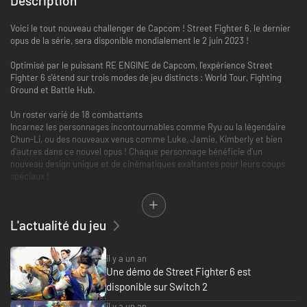
Description
Voici le tout nouveau challenger de Capcom ! Street Fighter 6, le dernier
opus de la série, sera disponible mondialement le 2 juin 2023 !
Optimisé par le puissant RE ENGINE de Capcom, l'expérience Street
Fighter 6 s'étend sur trois modes de jeu distincts : World Tour, Fighting
Ground et Battle Hub.
Un roster varié de 18 combattants
Incarnez les personnages incontournables comme Ryu ou la légendaire
Chun-Li, ou des nouveaux venus comme Luke, Jamie, Kimberly et bien
d'autres dans ce nouvel opus ! Chaque personnage bénéficie d'un
nouveau design unique et de cinématiques exaltantes pour leurs coups
spéciaux !
L'actualité du jeu
Dominez le Fighting Ground
Street Fighter 6 offre un système de combat très évolué avec trois types
il y a un an
de commandes : Classique, Moderne et Dynamique. Chaque joueur peut
Une démo de Street Fighter 6 est
donc s'amuser selon son propre niveau.
disponible sur Switch 2
La nouvelle fonction des commentaire en direct ajoute toute l'ambiance
il y a un an