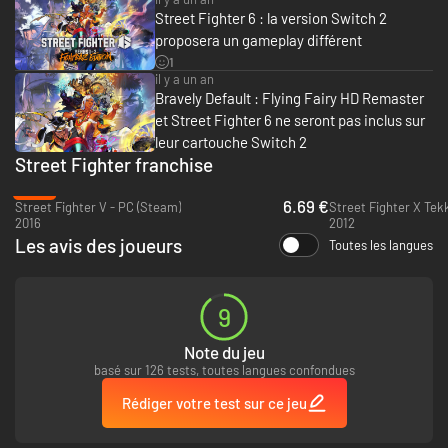
d'un véritable match ainsi que des explications faciles sur le gameplay.
Street Fighter 6 : la version Switch 2
Initiez-vous au nouveau système de la jauge Drive pour remporter la
victoire !
proposera un gameplay différent
1
il y a un an
Bravely Default : Flying Fairy HD Remaster
et Street Fighter 6 ne seront pas inclus sur
leur cartouche Switch 2
Street Fighter franchise
-67%
6.69 €
Street Fighter V - PC (Steam)
Street Fighter X Tek
2016
2012
Les avis des joueurs
Toutes les langues
Partez à l'aventure dans le World Tour
9
Partez à la recherche de la véritable force dans le World Tour, un mode
histoire pour un joueur. Utilisez votre avatar for forger votre propre
Note du jeu
destinée. Explorez Metro City et bien d'autres lieux. Rencontrez des
maîtres légendaires qui vous prendront sous leur aile et vous
basé sur 126 tests, toutes langues confondues
enseigneront leur style et techniques.
Rédiger votre test sur ce jeu