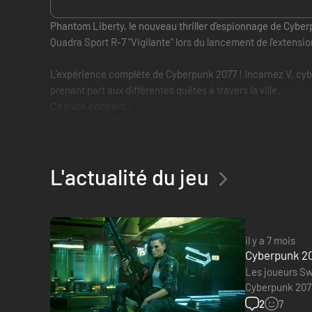
Phantom Liberty, le nouveau thriller d'espionnage de Cybe
Quadra Sport R-7 "Vigilante" lors du lancement de l'extensio
L'expérience complète de Cyberpunk 2077 ! Incarnez V, cyb
prenant part aux différentes quêtes à travers la ville.
Ce pack contient :
Cyberpunk 2077 est un RPG d'action-aventure en monde ouve
Reeves), un rockerboy mort depuis des lustres, renforcez v
Phantom Liberty, est la nouvelle aventure de thriller et d'e
L'actualité du jeu
conséquences. Avec l'aide de l'agent dormant Solomon Reed (
qui fait régner la terreur.
il y a 7 mois
Cyberpunk 207
Les joueurs Sw
Cyberpunk 2077:
offre était trop
2
7