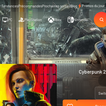
Promos du jour
Tendances
Précommandes
Prochaines sorties
Blog
PC
PlayStation
Xbox
Nintendo
Cyberpunk 20
Swit