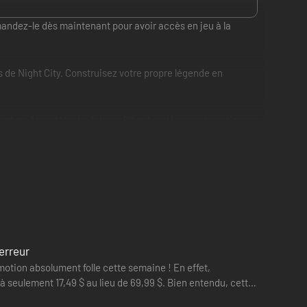
andez-le dès maintenant pour avoir accès en jeu à la
de Night City. Construisez votre propre légende en
 sombre. Aux côtés de Johnny Silverhand (incarné par Keanu
ernétique surpuissant.
onnage et prenez part à un conflit politique lourd de
de survivre à Dogtown, un quartier contrôlé par une milice
erreur
otion absolument folle cette semaine ! En effet,
à seulement 17,49 $ au lieu de 69,99 $. Bien entendu, cette