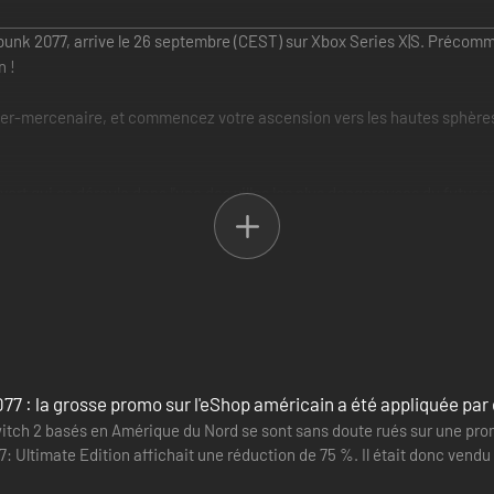
rpunk 2077, arrive le 26 septembre (CEST) sur Xbox Series X|S. Précomm
n !
er-mercenaire, et commencez votre ascension vers les hautes sphères 
rt qui se déroule dans l'une des villes les plus dangereuses du futur
otre légende à mesure que vous découvrez les secrets d'un implant cyb
spionnage dans Cyberpunk 2077. Découvrez l'univers mystérieux de l'espi
Idris Elba), plongez au cœur d'un tourbillon de rêves brisés et tentez 
7 : la grosse promo sur l'eShop américain a été appliquée par 
itch 2 basés en Amérique du Nord se sont sans doute rués sur une prom
 Ultimate Edition affichait une réduction de 75 %. Il était donc vendu 
 belle…