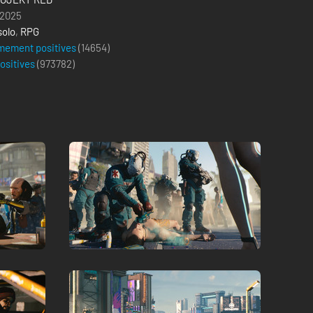
 2025
solo
,
RPG
mement positives
(14654)
positives
(
973782
)