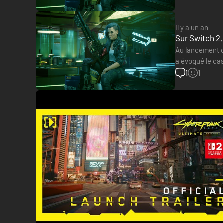
il y a un an
Sur Switch 2
Au lancement de
a évoqué le cas
machine, nous
1
1