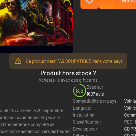
Recevo
Ce produit n'est PAS COMPATIBLE dans votre pays
Produit hors stock ?
Achetez-le avec des gift cards
Basé sur
8.5
1607 avis
Compatibilité par pays:
Voir la
Langues:
Voir l
punk 2077, arrive le 26 septembre
Installation:
Comme
t pour avoir accès en jeu à la
Classification:
PEGI 
e de
Développeur:
CD P
cez votre ascension vers les hautes
Editeur:
CD P