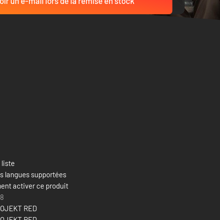
ir un e-mail lors de la remise en stock
 liste
es langues supportées
nt activer ce produit
18
ROJEKT RED
ROJEKT RED