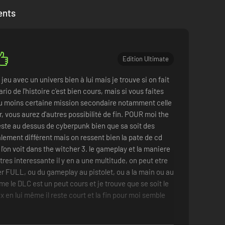
ents
Edition Ultimate
jeu avec un univers bien à lui mais je trouve si on fait
rio de l'histoire c'est bien cours, mais si vous faites
u moins certaine mission secondaire notamment celle
, vous aurez d'autres possibilité de fin. POUR moi the
este au dessus de cyberpunk bien que sa soit des
alement différent mais on ressent bien la pate de cd
l'on voit dans the witcher 3. le gameplay et la maniere
 tres interessante il y en a une multitude, on peut etre
r FULL, ou du gameplay au pistolet, ou a la main ou au
e le DLC est un peut cours et je trouve que se soit le
ux en lui même il reste court et la fin pour moi semble