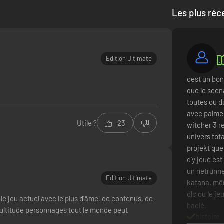
Les plus réc
Edition Ultimate
cest un bon 
que le scena
toutes ou d
avec palmer
Utile ?
23
witcher 3 r
univers tot
projekt que 
d'y joué est
un netrunne
Edition Ultimate
katana. mêm
dlc ou le je
t le jeu actuel avec le plus d'âme, de contenus, de
baclé.
multitude personnages tout le monde peut
histoire