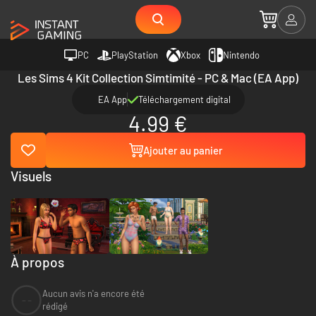
PC
PlayStation
Xbox
Nintendo
Les Sims 4 Kit Collection Simtimité - PC & Mac (EA App)
EA App
Téléchargement digital
4.99 €
Ajouter au panier
Visuels
À propos
Aucun avis n'a encore été
--
rédigé