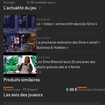
Storage:
51 GB available space
L'actualité du jeu
il y a un an
Le « Voleur » arrive enfin dans les Sims 4
7
il y a 2 ans
La prochaine extension des Sims 4 serait «
Business & Hobbies »
il y a 2 ans
Les Sims fêteront leurs 25 ans avec des
objets gratuits dès le 4 février
2
Produits similaires
-80%
-94%
0.99 €
Minami Lane - PC (Steam)
Electrician Simulato
Les avis des joueurs