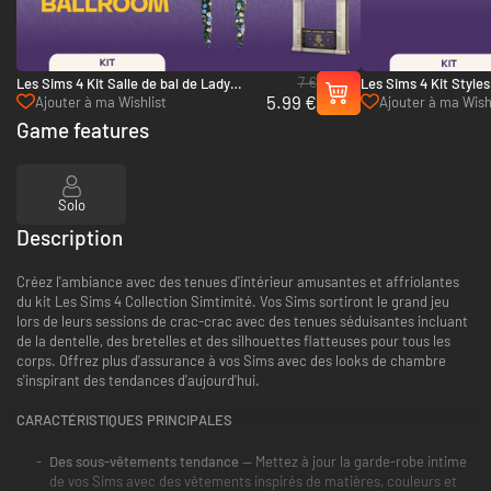
7 €
Les Sims 4 Kit Salle de bal de Lady
Les Sims 4 Kit Style
5.99 €
Bridgerton - PC (EA App)
Lady Bridgerton - PC
Ajouter à ma Wishlist
Ajouter à ma Wish
Game features
Solo
Description
Créez l'ambiance avec des tenues d'intérieur amusantes et affriolantes
du kit Les Sims 4 Collection Simtimité. Vos Sims sortiront le grand jeu
lors de leurs sessions de crac-crac avec des tenues séduisantes incluant
de la dentelle, des bretelles et des silhouettes flatteuses pour tous les
corps. Offrez plus d'assurance à vos Sims avec des looks de chambre
s'inspirant des tendances d'aujourd'hui.
CARACTÉRISTIQUES PRINCIPALES
Des sous-vêtements tendance
— Mettez à jour la garde-robe intime
de vos Sims avec des vêtements inspirés de matières, couleurs et