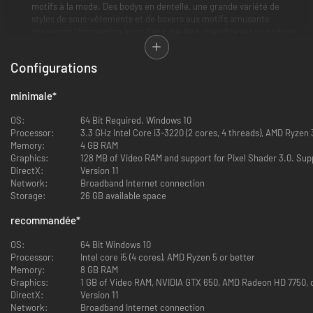
motifs à la mode. Des bodys en dentelle, une grande variété de
styles de sous-vêtements et de boxers aux motifs amusants
donneront l'impression à vos Sims que leur chambre est un podium
de défilé.
Configurations
Intime et non exclusif
— Nous avons collaboré avec MeUndies pour
créer des styles pour toutes les morphologies, et donner confiance
à chaque Sim. Cette collection les aidera à avoir de l'audace et à
minimale
*
séduire dans la chambre.
OS:
64 Bit Required. Windows 10
Processor:
3.3 GHz Intel Core i3-3220 (2 cores, 4 threads), AMD Ryzen 3
Memory:
4 GB RAM
Graphics:
128 MB of Video RAM and support for Pixel Shader 3.0. Sup
DirectX:
Version 11
Network:
Broadband Internet connection
Storage:
26 GB available space
recommandée
*
OS:
64 Bit Windows 10
Processor:
Intel core i5 (4 cores), AMD Ryzen 5 or better
Memory:
8 GB RAM
Graphics:
1 GB of Video RAM, NVIDIA GTX 650, AMD Radeon HD 7750, o
DirectX:
Version 11
Network:
Broadband Internet connection