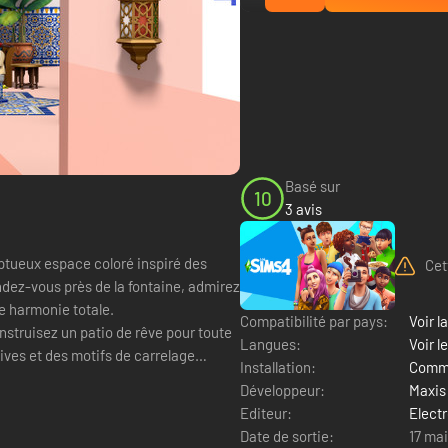
Basé sur
10
3 avis
ptueux espace coloré inspiré des
Cet
ndez-vous près de la fontaine, admirez
ne harmonie totale.
Compatibilité par pays:
Voir la
ruisez un patio de rêve pour toute
Langues:
Voir l
vives et des motifs de carrelage
Installation:
Comme
Développeur:
Maxis
Editeur:
Electr
Date de sortie:
17 mai