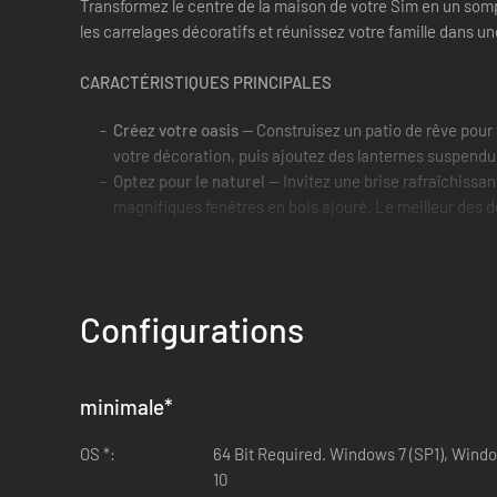
Transformez le centre de la maison de votre Sim en un somp
les carrelages décoratifs et réunissez votre famille dans u
CARACTÉRISTIQUES PRINCIPALES
Créez votre oasis
— Construisez un patio de rêve pour t
votre décoration, puis ajoutez des lanternes suspendue
Optez pour le naturel
— Invitez une brise rafraîchissan
magnifiques fenêtres en bois ajouré. Le meilleur des
Configurations
minimale
*
OS *:
64 Bit Required. Windows 7 (SP1), Wind
10