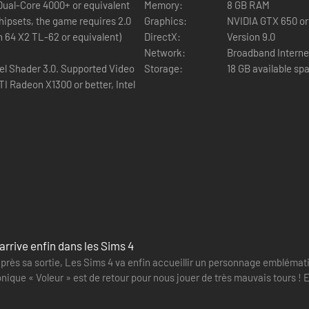
 Dual-Core 4000+ or equivalent
Memory:
8 GB RAM
hipsets, the game requires 2.0
Graphics:
NVIDIA GTX 650 or
n 64 X2 TL-62 or equivalent)
DirectX:
Version 9.0
Network:
Broadband Interne
el Shader 3.0. Supported Video
Storage:
18 GB available sp
I Radeon X1300 or better, Intel
 arrive enfin dans les Sims 4
après sa sortie, Les Sims 4 va enfin accueillir un personnage emblémat
iconique « Voleur » est de retour pour nous jouer de très mauvais tours 
urra…