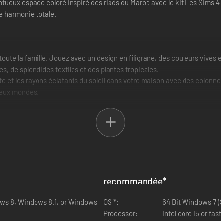
tueux espace coloré inspiré des riads du Maroc avec le kit Les Sims 4
ne harmonie totale.
oute la famille. Jouez avec un design en filigrane, des couleurs vives 
s, de splendides textiles et des plantes tropicales.
te et les rayons éclatants du soleil dans votre maison avec des colonne
 deux mondes.
recommandée
*
ows 8, Windows 8.1, or Windows
OS *:
64 Bit Windows 7 (SP
Processor:
Intel core i5 or fa