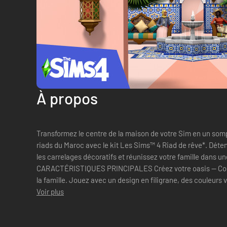
À propos
Transformez le centre de la maison de votre Sim en un som
riads du Maroc avec le kit Les Sims™ 4 Riad de rêve*. Déte
les carrelages décoratifs et réunissez votre famille dans u
CARACTÉRISTIQUES PRINCIPALES Créez votre oasis — Const
la famille. Jouez avec un design en filigrane, des couleurs 
élaborés pour créer la base de vot...
Voir plus