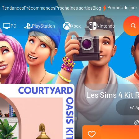
Promos du jour
Tendances
Précommandes
Prochaines sorties
Blog
PC
PlayStation
Xbox
Nintendo
Les Sims 4 Kit 
EA A