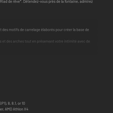
 Riad de rêve*. Détendez-vous près de la fontaine, admirez
et des motifs de carrelage élaborés pour créer la base de
s et des arches tout en préservant votre intimité avec de
1), 8, 8.1, or 10
ster, AMD Athlon X4