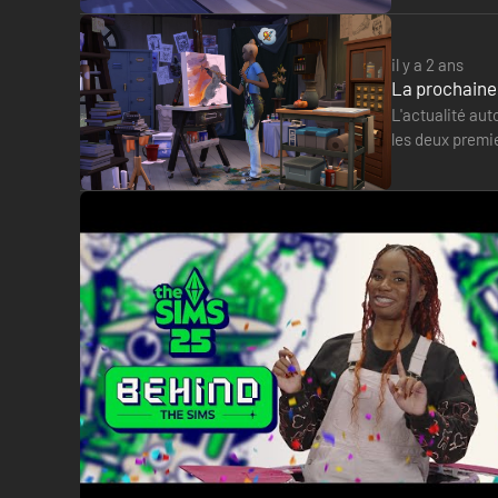
il y a 2 ans
La prochaine 
L'actualité aut
les deux premi
Selon le comp