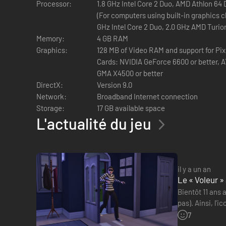
Processor:
1.8 GHz Intel Core 2 Duo, AMD Athlon 64
(For computers using built-in graphics c
GHz Intel Core 2 Duo, 2.0 GHz AMD Turio
Memory:
4 GB RAM
Graphics:
128 MB of Video RAM and support for Pix
Cards: NVIDIA GeForce 6600 or better, AT
GMA X4500 or better
DirectX:
Version 9.0
Network:
Broadband Internet connection
Storage:
17 GB available space
L'actualité du jeu
il y a un an
Le « Voleur »
Bientôt 11 ans 
pas). Ainsi, l'
Banks. Elle po
7