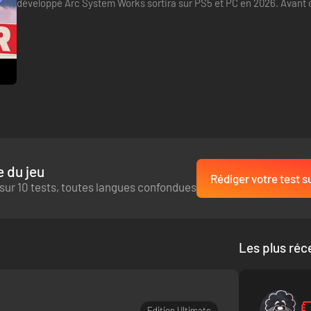
développé Arc System Works sortira sur PS5 et PC en 2026. Avant ce
bêta fermée du 5 au 7 décembre 2025. Elle se tiendra donc…
 du jeu
Rédiger votre test s
sur 10 tests, toutes langues confondues
Les plus réc
Edition Ultimate