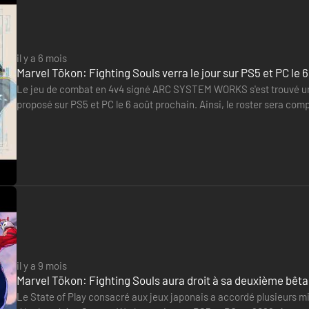
il y a 6 mois
Marvel Tōkon: Fighting Souls verra le jour sur PS5 et PC le 
Le jeu de combat en 4v4 signé ARC SYSTEM WORKS s'est trouvé une
proposé sur PS5 et PC le 6 août prochain. Ainsi, le roster sera c
aussi été mise en ligne.
 des synergies et des stratégies. Traversez des niveaux dynamiques in
iques au cours de combats aussi immersifs qu'intuitifs. Menez vos per
il y a 9 mois
mples à réaliser.
Marvel Tōkon: Fighting Souls aura droit à sa deuxième bêt
Le State of Play consacré aux jeux japonais a accordé plusieurs m