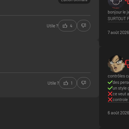
bonjour le j
SURTOUT P
Utile ?
4
7 août 2026
64 joueurs dans le lobby en ligne², notamment grâce à un mode versus 
contrôles c
grâce au mode solo Épisode.
des per
Utile ?
1
un style
ce veut 
controle
6 août 202
 Souls grâce à un taux d'affichage de 60 images par seconde (verrouil