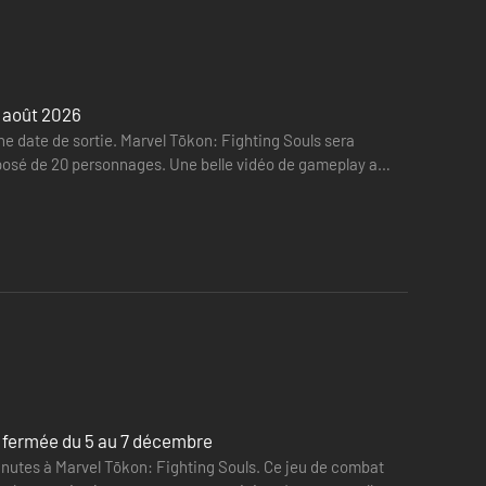
6 août 2026
 date de sortie. Marvel Tōkon: Fighting Souls sera
omposé de 20 personnages. Une belle vidéo de gameplay a
spirés des lieux emblématiques de l'univers Marvel, dont
sonnages au doigt et à l'œil grâce à des commandes
a fermée du 5 au 7 décembre
inutes à Marvel Tōkon: Fighting Souls. Ce jeu de combat