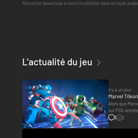
Marvel (et davantage à venir) modélisés dans un style aud
L'actualité du jeu
il y a un jour
Marvel Tōkon
Alors que Marve
sur PS5 semblen
d'évaluation…
1
1