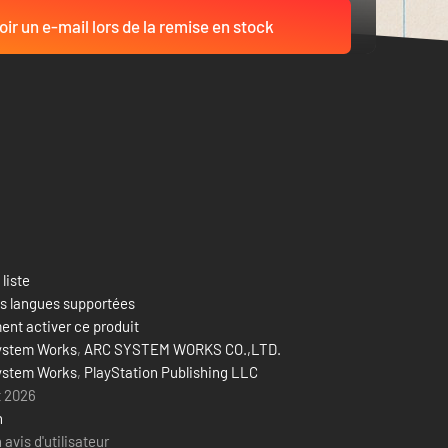
ir un e-mail lors de la remise en stock
 liste
es langues supportées
nt activer ce produit
ystem Works
,
ARC SYSTEM WORKS CO.,LTD.
ystem Works
,
PlayStation Publishing LLC
t 2026
n
avis d'utilisateur