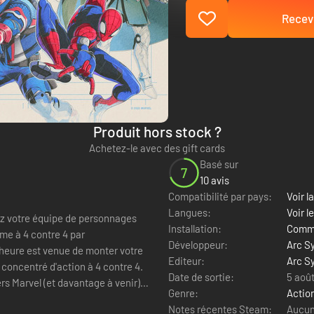
Recevo
Produit hors stock ?
Achetez-le avec des gift cards
Basé sur
7
10 avis
Compatibilité par pays:
Voir la
Langues:
Voir l
ez votre équipe de personnages
Installation:
Comme
me à 4 contre 4 par
Développeur:
Arc S
Editeur:
Arc S
 concentré d'action à 4 contre 4.
Date de sortie:
5 aoû
s Marvel (et davantage à venir)
Genre:
Actio
Notes récentes Steam:
Aucun 