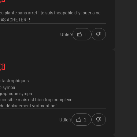
eu plante sans arret ! je suis incapable d' y jouer a ne
AS ACHETER !!
Utile ?
1
classique. Découvrez le passé et la dynamique des
atastrophiques
so sympa
 graphique sympa
accesible mais est bien trop complexe
 de déplacement vraiment bof
6
Utile ?
2
lé en combat) et à un rendu parfaitement net en 4K³.