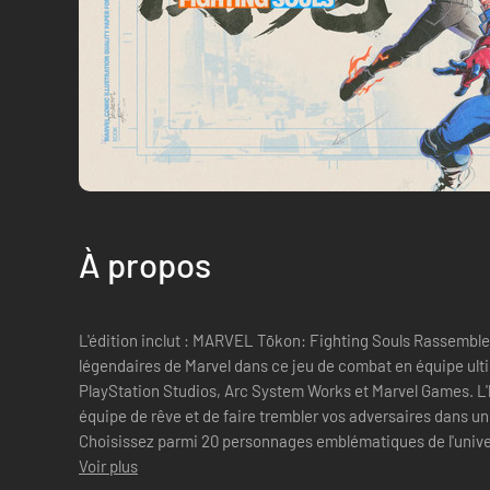
À propos
L'édition inclut : MARVEL Tōkon: Fighting Souls Rassembl
légendaires de Marvel dans ce jeu de combat en équipe ulti
PlayStation Studios, Arc System Works et Marvel Games. L'heure est venue de monter votre
équipe de rêve et de faire trembler vos adversaires dans un
Choisissez parmi 20 personnages emblématiques de l'univer
modélisés dans un s...
Voir plus