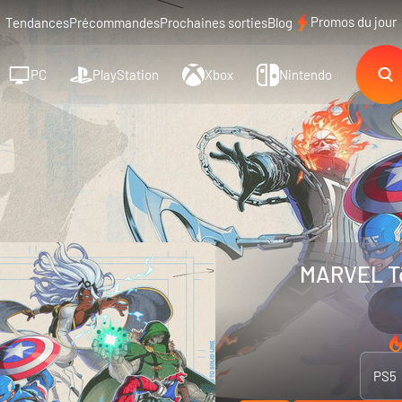
Promos du jour
Tendances
Précommandes
Prochaines sorties
Blog
PC
PlayStation
Xbox
Nintendo
MARVEL Tō
PS5