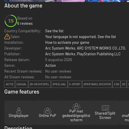
About the game
Based on
7.5
6 reviews
Country Compatibility:
See the list
Talen:
Your language is not supported. See the list
Installation:
How to activate your game
Developer:
Arc System Works
,
ARC SYSTEM WORKS CO.,LTD.
Publisher:
Arc System Works
,
PlayStation Publishing LLC
Release datum:
5 augustus 2026
Genre:
Action
Recent Steam reviews:
No user reviews
All Steam reviews:
No user reviews
ACTIE
CASUAL
2D-VECHTSPEL
SPEELHAL
E-SPORT
SPEKTAKELVECHTER
2.5D
2D
Game features
PvP met
Shared/Split
Singleplayer
Online PvP
gedeeld/gesplitst
onaf
Screen
scherm
mu
Description