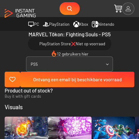
PC
PlayStation
Xbox
Nintendo
MARVEL Tōkon: Fighting Souls - PS5
PlayStation Store
Niet op voorraad
12 gebruikers hier
PS5
Ontvang een email bij beschikbare voorraad
Product out of stock?
Buy it with gift cards
Visuals