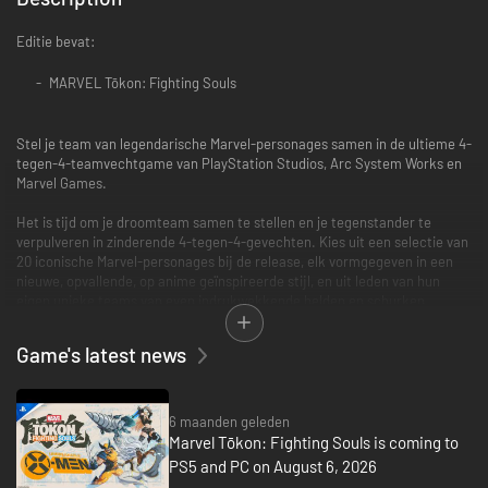
Editie bevat:
MARVEL Tōkon: Fighting Souls
Stel je team van legendarische Marvel-personages samen in de ultieme 4-
tegen-4-teamvechtgame van PlayStation Studios, Arc System Works en
Marvel Games.
Het is tijd om je droomteam samen te stellen en je tegenstander te
verpulveren in zinderende 4-tegen-4-gevechten. Kies uit een selectie van
20 iconische Marvel-personages bij de release, elk vormgegeven in een
nieuwe, opvallende, op anime geïnspireerde stijl, en uit leden van hun
eigen unieke teams van even indrukwekkende helden en schurken.
Game's latest news
6 maanden geleden
Marvel Tōkon: Fighting Souls is coming to
PS5 and PC on August 6, 2026