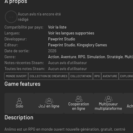
À propos
Aucun avis n'a encore été
--
rédigé
Compatibilité par pays:
Voir la liste
Langues:
Voir les langues supportées
Développeur:
Pawprint Studio
Editeur:
Pawprint Studio
,
Kingsglory Games
Date de sortie:
2026
Genre:
Action
,
Aventure
,
RPG
,
Simulation
,
Stratégie
,
Mult
Notes récentes Steam:
Aucun avis d'utilisateur
Toutes les notes Steam:
Aucun avis d'utilisateur
MONDE OUVERT
COLLECTION DE CRÉATURES
COLLECTATHON
RPG
AVENTURE
EXPLORA
Game features
Coopération
Multijoueur
Solo
JcJ en ligne
Ach
en ligne
multiplateforme
Description
Aniimo est un RPG en monde ouvert nouvelle génération, gratuit, centré