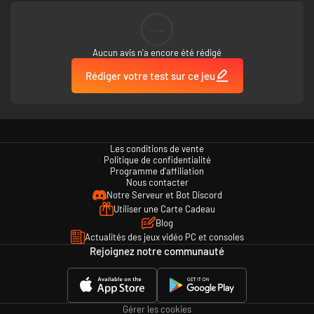
Chaque Pionnier possède désormais son propre camping-car sur le vaste
--
continent d'Idyll, garé sur un terrain de camping du monde ouvert, où il
peut rencontrer et interagir avec d'autres joueurs. De retour dans votre
Aucun avis n'a encore été rédigé
Terre natale avec votre camping-car, vous pouvez planter des cultures,
ajouter des décorations et organiser librement votre espace avec vos
Rédiger votre test sur ce jeu
Aniimo pour transformer le tout en un paradis immersif, chaleureux et
interactif.
Les conditions de vente
Politique de confidentialité
Programme d'affiliation
Nous contacter
Notre Serveur et Bot Discord
Utiliser une Carte Cadeau
Blog
Actualités des jeux vidéo PC et consoles
Rejoignez notre communauté
Gérer les cookies