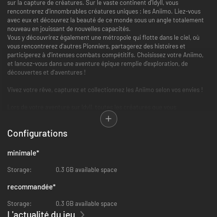
sur la capture de créatures. Sur le vaste continent d'Idyll, vous
rencontrerez d'innombrables créatures uniques : les Aniimo. Liez-vous
avec eux et découvrez la beauté de ce monde sous un angle totalement
nouveau en jouissant de nouvelles capacités.
Vous y découvrirez également une métropole qui flotte dans le ciel, où
vous rencontrerez d'autres Pionniers, partagerez des histoires et
participerez à d'intenses combats compétitifs. Choisissez votre Aniimo,
et lancez-vous dans une aventure épique remplie d'exploration, de
découvertes et d'aventures !
Vivez votre rêve, capturez et collectionnez les Aniimo selon vos envies !
Lors de votre aventure sur Idyll, toutes les créatures que vous
rencontrerez pourront devenir vos compagnons ! Attrapez des Aniimo
grâce aux Aniipods, posez des pièges et attendez le bon moment pour les
Configurations
capturer. Profitez du frisson et de l'incertitude de chaque instant ! Des
Aniimo uniques apparaîtront en fonction de l'environnement, de la météo,
de phénomènes et de l'heure de la journée. La plupart des Aniimo peuvent
minimale
*
évoluer, ce qui rend la collecte et la découverte des Aniimo d'autant plus
palpitante !
Storage:
0.3 GB available space
Liez-vous avec des Aniimo pour voir le monde à leur manière.
recommandée
*
Au cours de votre aventure, vous pourrez vous lier aux Aniimo et ainsi
Storage:
0.3 GB available space
devenir l'une des créatures que vous avez capturées. Utilisez leurs
L'actualité du jeu