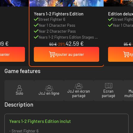
Years 1-2 Fighters Edition
Edition delu
Street Fighter 6
Street Fight
Year 1 Character Pass
Year 1 Char
Year 2 Character Pass
Years 1-2 Fighters Edition Stages &
99 €
42.59 €
Colors
60 €
-29%
95 €
panier
Ajouter au panier
Aj
Game features
JcJ en écran
Ecran
Mu
Solo
JcJ en ligne
partagé
partagé
mult
Description
Years 1-2 Fighters Edition inclut
- Street Fighter 6