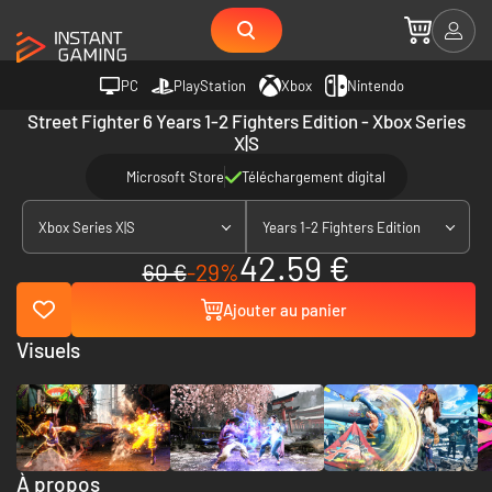
PC
PlayStation
Xbox
Nintendo
Street Fighter 6 Years 1-2 Fighters Edition - Xbox Series
X|S
Microsoft Store
Téléchargement digital
Xbox Series X|S
Years 1-2 Fighters Edition
42.59 €
60 €
-29%
Ajouter au panier
Visuels
À propos