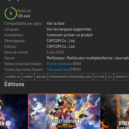
Basé sur
9
126 avis
Compatibilité par pays:
Voir la liste
Langues:
Voir les langues supportées
Installation:
Comment activer ce produit
Développeur:
CAPCOM Co., Ltd.
Editeur:
CAPCOM Co., Ltd.
Date de sortie:
5 juin 2025
Genre:
Multijoueur
,
Multijoueur multiplateforme
,
Jeux sol
Notes récentes Steam:
Plutôt positives
(898)
Toutes les notes Steam:
Très positives
(
77819
)
COMBAT 2D
COMBAT
ARCADE
PERSONNAGES PERSONNALISÉS
ACTION
JCJ
COMPÉTIT
Éditions