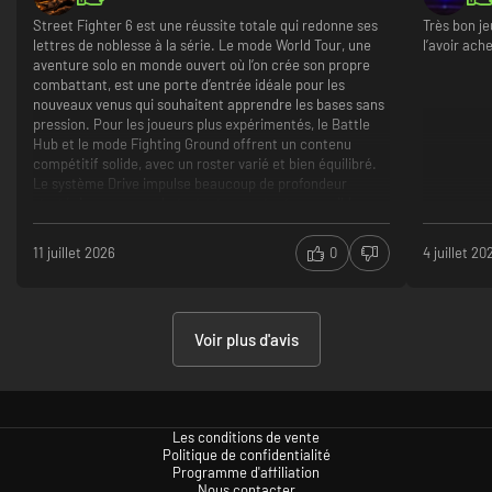
manque de skill m'empêche de me frotter aux autres.
Street Fighter 6 est une réussite totale qui redonne ses
Très bon je
Création d'un personnage modifiable
lettres de noblesse à la série. Le mode World Tour, une
l’avoir ach
Le World Tour, une excellente idée pour les joueurs
aventure solo en monde ouvert où l’on crée son propre
solo
combattant, est une porte d’entrée idéale pour les
Le leveling du mode World Tour et l'apprentissage des
nouveaux venus qui souhaitent apprendre les bases sans
coups spéciaux
pression. Pour les joueurs plus expérimentés, le Battle
Le fait que Capcom fasse payer pour le moindre
Hub et le mode Fighting Ground offrent un contenu
cosmétique ou personnage.
compétitif solide, avec un roster varié et bien équilibré.
Le système Drive impulse beaucoup de profondeur
stratégique aux combats, tout en restant accessible
grâce aux commandes modernes qui simplifient les
inputs pour les débutants. La direction artistique, mêlant
11 juillet 2026
0
4 juillet 20
hip-hop et style urbain, apporte une identité visuelle
fraîche et reconnaissable à la licence.
Mode World Tour original et généreux pour
l’apprentissage en solo
Voir plus d'avis
Gameplay riche et équilibré grâce au système Drive
Certains personnages du World Tour peuvent sembler
redondants dans leurs quêtes annexes
Les conditions de vente
Politique de confidentialité
Programme d'affiliation
Nous contacter