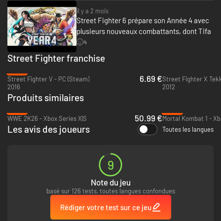
il y a 2 mois
Street Fighter 6 prépare son Année 4 avec
plusieurs nouveaux combattants, dont Tifa
4
Street Fighter franchise
-67%
6.69 €
Street Fighter V - PC (Steam)
Street Fighter X Tek
2016
2012
Produits similaires
-27%
-36%
50.99 €
WWE 2K26 - Xbox Series X|S
Mortal Kombat 1 - Xb
Les avis des joueurs
Toutes les langues
9
Note du jeu
basé sur 126 tests, toutes langues confondues
Rédiger votre test sur ce jeu