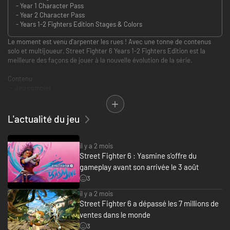
- Year 1 Character Pass
- Year 2 Character Pass
- Years 1-2 Fighters Edition Stages & Colors
Le moment est venu d'arpenter les rues ! Avec une tonne de contenus
solo et multijoueur, Street Fighter 6 Years 1-2 Fighters Edition est la
meilleure des façons de jouer à la nouvelle évolution de la série.
Contenu
・Jeu complet
・Year 1 Character Pass
┗ 4 personnages supplémentaires (Rashid, A.K.I., Ed, Akuma)
┗ 4 couleurs supplémentaires : Couleurs 3 à 10 pour la tenue 1
L'actualité du jeu
┗ Bonus : 4 200 Drive Tickets
・Year 2 Character Pass
il y a 2 mois
┗ 4 personnages supplémentaires (M. Bison, Terry, Mai, Elena)
Street Fighter 6 : Yasmine s'offre du
┗ 4 couleurs supplémentaires : Couleurs 3 à 10 pour la tenue 1
gameplay avant son arrivée le 3 août
┗ Bonus : 4 200 Drive Tickets
3
・Stages et couleurs de Years 1-2 Fighters Edition
il y a 2 mois
┗ 4 stages supplémentaires (RUINED LAB, ENMA'S HOLLOW, Pao Pao Café
Street Fighter 6 a dépassé les 7 millions de
6, Restes de Reniala)
ventes dans le monde
┗ 18 couleurs pour les personnages du lancement : tenue 1, couleurs 3 à
3
10