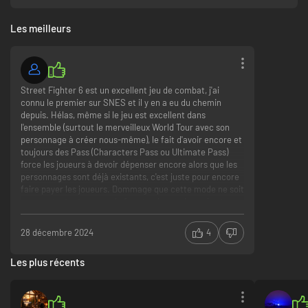
Les meilleurs
Street Fighter 6 est un excellent jeu de combat, j'ai
connu le premier sur SNES et il y en a eu du chemin
depuis. Hélas, même si le jeu est excellent dans
l'ensemble (surtout le merveilleux World Tour avec son
personnage à créer nous-même), le fait d'avoir encore et
toujours des Pass (Characters Pass ou Ultimate Pass)
force les joueurs à devoir dépenser encore alors que les
personnages sont déjà existants, c'est juste pour encore
faire payer les joueurs. Dommage que cette mode ne soit
pas morte, tout comme le free to play, mais ceci est un
autre sujet.
28 décembre 2024
4
SF6, en solo reste un très bon jeu bien nerveux pour peu
que votre machine soit puissante. N'espérez pas y jouer
Les plus récents
sur un 4 cores et une vieille carte à 4 Go de vram. Un SSD
est aussi très conseillé pour ce jeu.
Pour le côté online, je ne peux me prononcer, mon