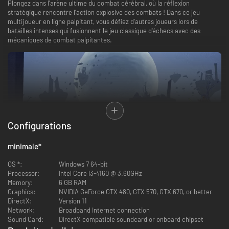
Plongez dans l'arène ultime du combat cérébral, où la réflexion
stratégique rencontre l'action explosive des combats ! Dans ce jeu
multijoueur en ligne palpitant, vous défiez d'autres joueurs lors de
batailles intenses qui fusionnent le jeu classique d'échecs avec des
mécaniques de combat palpitantes.
Configurations
minimale
*
OS *:
Windows 7 64-bit
Processor:
Intel Core i3-4160 @ 3.60GHz
Memory:
6 GB RAM
Avec des réflexes ultra-rapides et un sens aiguisé de la stratégie, vous
Graphics:
NVIDIA GeForce GTX 480, GTX 570, GTX 670, or better
devrez surpasser vos adversaires sur l'échiquier tout en déchaînant des
DirectX:
Version 11
combos dévastateurs et des coups spéciaux dans l'arène. Maîtrisez la
Network:
Broadband Internet connection
liste des combattants, chacun avec son propre style de combat unique et
Sound Card:
DirectX compatible soundcard or onboard chipset
ses capacités spéciales propres à chaque pièce d'échecs, toutes basées