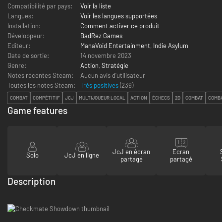
Compatibilité par pays:
Voir la liste
Langues:
Voir les langues supportées
Installation:
Comment activer ce produit
Développeur:
BadRez Games
Editeur:
ManaVoid Entertainment
,
Indie Asylum
Date de sortie:
14 novembre 2023
Genre:
Action
,
Stratégie
Notes récentes Steam:
Aucun avis d'utilisateur
Toutes les notes Steam:
Très positives
(
239
)
COMBAT
COMPÉTITIF
JCJ
MULTIJOUEUR LOCAL
ACTION
ÉCHECS
2D
COMBAT
COMBA
Game features
JcJ en écran
Ecran
Solo
JcJ en ligne
partagé
partagé
Description