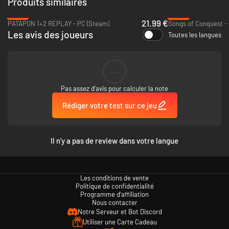
Produits similaires
sur des archétypes traditionnels de jeux de combat (zoner, grappler,
rushdown, etc).
-27%
-85%
Êtes-vous prêt à devenir le grand maître de Checkmate Showdown ?
21.99 €
PATAPON 1+2 REPLAY - PC (Steam)
Songs of Conquest -
Les avis des joueurs
Toutes les langues
--
Pas assez d'avis pour calculer la note
Rédiger votre test sur ce jeu
Il n'y a pas de review dans votre langue
Les parties d'échecs et les combats sont intimement liés par conception ;
dès qu'une pièce attaque l'adversaire, un combat est engagé. L'attaquant
Les conditions de vente
et le défenseur pourront bénéficier de l'assistance de tag d'autres pièces
Politique de confidentialité
à proximité, et l'attaquant aura un avantage en ayant son Ultime prêt à
Programme d'affiliation
être déclenché dès le début.
Nous contacter
Conçu en pensant à la diversité des joueurs, Checkmate Showdown
Notre Serveur et Bot Discord
permettra aux nouveaux venus de passer un bon moment grâce à un
Utiliser une Carte Cadeau