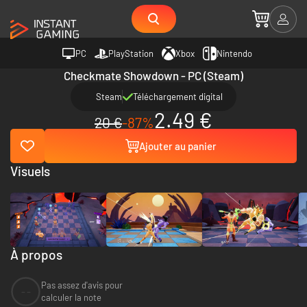
PC
PlayStation
Xbox
Nintendo
Checkmate Showdown - PC (Steam)
Steam
Téléchargement digital
2.49 €
20 €
-87%
Ajouter au panier
Visuels
À propos
Pas assez d'avis pour
--
calculer la note