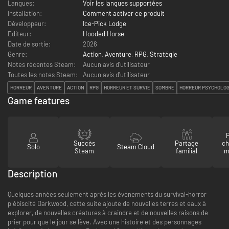
Langues:
Voir les langues supportées
Installation:
Comment activer ce produit
Développeur:
Ice-Pick Lodge
Editeur:
Hooded Horse
Date de sortie:
2026
Genre:
Action
,
Aventure
,
RPG
,
Stratégie
Notes récentes Steam:
Aucun avis d'utilisateur
Toutes les notes Steam:
Aucun avis d'utilisateur
HORREUR
AVENTURE
ACTION
RPG
HORREUR ET SURVIE
SOMBRE
HORREUR PSYCHOLOG
Game features
P
Succès
Partage
ch
Solo
Steam Cloud
Steam
familial
m
Description
Quelques années seulement après les événements du survival-horror
plébiscité Darkwood, cette suite ajoute de nouvelles terres et eaux à
explorer, de nouvelles créatures à craindre et de nouvelles raisons de
prier pour que le jour se lève. Avec une histoire et des personnages