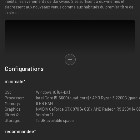
inédits, les événements de Darkwood 2 se suffisent à eux-mêmes et
s'adressent aux nouveaux venus comme aux habitués du premier titre de
la série.
Au lendemain de l'effondrement de l'Union soviétique, ce qui reste de la
mer d'Aral est devenu le théâtre d'une anomalie : une forêt surnaturelle
Configurations
qui dévore tout sur son chemin. Nul ne sait d'où elle vient, ni pourquoi.
Peut-être la vengeance de la nature bafouée par l'humanité ?
minimale
*
Tout autour gisent les ruines d'un monde disparu : villages déserts,
navires échoués sur le sable et condamnés à rouiller, plateformes
OS:
Windows 10 (64-bit)
pétrolières abandonnées, centrales électriques et usines au bord de la
Processor:
Intel Core i5-6600 (quad-core) / AMD Ryzen 3 2200G (quad-
destruction. Un labo biologique secret est plongé dans le silence sur une
Memory:
8 GB RAM
île lointaine, alors que des gangs de pillards, de bikers et d'ex-soldats
Graphics:
NVIDIA GeForce GTX 970 (4 GB) / AMD Radeon R9 290X (4 G
contrôlent par la peur ce qui reste de la population. Des nomades
DirectX:
Version 11
traversent ces terres sans repos ni répit de nuit comme de jour... Même
Storage:
15 GB available space
les murs ne sont pas une garantie de sécurité.
Alors que le monde perd son humanité et que la prétendue corruption de
recommandée
*
la forêt se propage, une question se pose : est-il vraiment préférable de
rester humain ? Ne vaudrait-il pas mieux céder ?