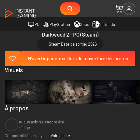
PC
PlayStation
Xbox
Nintendo
Darkwood 2 - PC (Steam)
Steam
Date de sortie: 2026
M'avertir par e-mail lors de l'ouverture des pré-co
Visuels
À propos
Aucun avis n'a encore été
--
rédigé
Compatibilité par pays:
Voir la liste