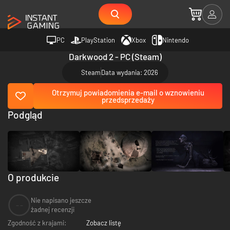
PC
PlayStation
Xbox
Nintendo
Darkwood 2 - PC (Steam)
Steam
Data wydania: 2026
Otrzymuj powiadomienia e-mail o wznowieniu
przedsprzedaży
Podgląd
O produkcie
Nie napisano jeszcze
--
żadnej recenzji
Zgodność z krajami:
Zobacz listę