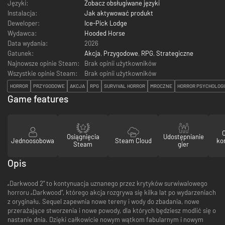
Języki:
Zobacz obsługiwane języki
Instalacja:
Jak aktywować produkt
Deweloper:
Ice-Pick Lodge
Wydawca:
Hooded Horse
Data wydania:
2026
Gatunek:
Akcja
,
Przygodowe
,
RPG
,
Strategiczne
Najnowsze opinie Steam:
Brak opinii użytkowników
Wszystkie opinie Steam:
Brak opinii użytkowników
HORROR
PRZYGODOWE
AKCJA
RPG
SURVIVAL HORROR
MROCZNE
HORROR PSYCHOLOG
Game features
Osiągnięcia
Udostępnianie
Jednoosobowa
Steam Cloud
ko
Steam
gier
Opis
„Darkwood 2” to kontynuacja uznanego przez krytyków surwiwalowego
horroru „Darkwood”, którego akcja rozgrywa się kilka lat po wydarzeniach
z oryginału. Sequel zapewnia nowe tereny i wody do zbadania, nowe
przerażające stworzenia i nowe powody, dla których będziesz modlić się o
nastanie dnia. Dzięki całkowicie nowym wątkom fabularnym i nowym