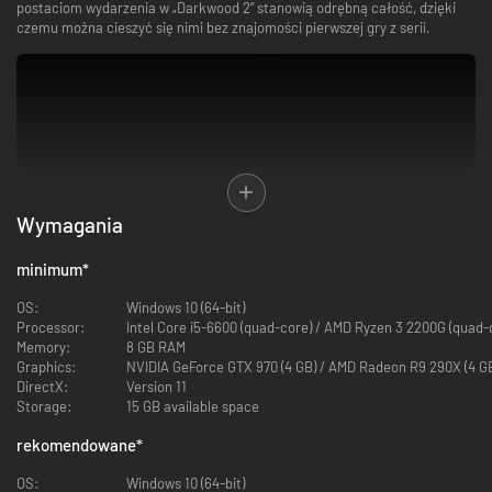
postaciom wydarzenia w „Darkwood 2” stanowią odrębną całość, dzięki
czemu można cieszyć się nimi bez znajomości pierwszej gry z serii.
W wyniku upadku Związku Radzieckiego wysychające Morze Aralskie
stało się miejscem powstania anomalii – niespodziewanie wyrósł tu
Wymagania
upiorny las pochłaniający wszystko na swojej drodze. Nikt nie wie, skąd
się wziął ani dlaczego, choć podejrzewano, że to kara dla ludzkości za
minimum
*
wykorzystywanie natury.
W głębi lasu można znaleźć ruiny pochłoniętego świata – opuszczone
OS:
Windows 10 (64-bit)
wioski, zardzewiałe statki osiadłe na mieliznach, porzucone platformy
Processor:
Intel Core i5-6600 (quad-core) / AMD Ryzen 3 2200G (quad-
wiertnicze, a także elektrownie i fabryki na skraju upadku. Na jednej z
Memory:
8 GB RAM
odludnych wysp znajduje się tajne laboratorium biologiczne, zaś gangi
Graphics:
NVIDIA GeForce GTX 970 (4 GB) / AMD Radeon R9 290X (4 G
szabrowników i motocyklistów, a także byli żołnierze próbują rządzić
DirectX:
Version 11
pozostałą przy życiu populacją, wykorzystując strach. Nomadzi
Storage:
15 GB available space
przemierzają te ziemie bez chwili wytchnienia, dniem i nocą, gdyż nawet
solidne ściany nie gwarantują bezpieczeństwa.
rekomendowane
*
W miarę jak świat zatraca swoje człowieczeństwo, zaś zepsucie sięga
coraz dalej, łatwo zacząć zadawać sobie pytanie – czy naprawdę lepiej
OS:
Windows 10 (64-bit)