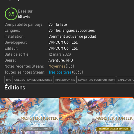
Basé sur
9.5
58 avis
Compatibilité par pays:
Voir la liste
Langues:
Voir les langues supportées
Installation:
Comment activer ce produit
Développeur:
CAPCOM Co., Ltd.
Editeur:
CAPCOM Co., Ltd.
Date de sortie:
12 mars 2026
Genre:
Aventure
,
RPG
Notes récentes Steam:
Moyennes
(183)
Toutes les notes Steam:
Très positives
(
8839
)
RPG
COLLECTION DE CRÉATURES
RPG JAPONAIS
COMBAT AU TOUR PAR TOUR
EXPLORATI
Éditions