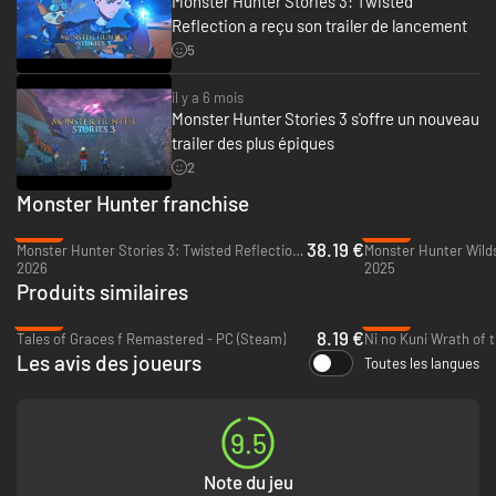
Monster Hunter Stories 3: Twisted
Reflection a reçu son trailer de lancement
5
il y a 6 mois
Monster Hunter Stories 3 s'offre un nouveau
trailer des plus épiques
2
Monster Hunter franchise
-45%
-44%
38.19 €
Monster Hunter Stories 3: Twisted Reflection - PC (Steam)
Monster Hunter Wilds
2026
2025
Produits similaires
-80%
-86%
8.19 €
Tales of Graces f Remastered - PC (Steam)
Les avis des joueurs
Toutes les langues
9.5
Note du jeu