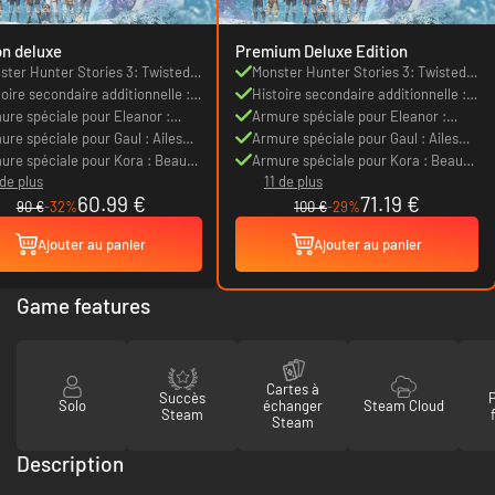
on deluxe
Premium Deluxe Edition
ster Hunter Stories 3: Twisted
Monster Hunter Stories 3: Twisted
lection
toire secondaire additionnelle :
Reflection
Histoire secondaire additionnelle :
y
ure spéciale pour Eleanor :
Rudy
Armure spéciale pour Eleanor :
ache royal
ure spéciale pour Gaul : Ailes
Panache royal
Armure spéciale pour Gaul : Ailes
tectrices
ure spéciale pour Kora : Beauté
protectrices
Armure spéciale pour Kora : Beauté
 de plus
11 de plus
armure
en armure
60.99 €
71.19 €
90 €
-32%
100 €
-29%
Ajouter au panier
Ajouter au panier
Game features
Cartes à
Succès
Solo
échanger
Steam Cloud
Steam
Steam
Description