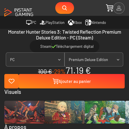
PC
PlayStation
Xbox
Nintendo
Monster Hunter Stories 3: Twisted Reflection Premium
Deluxe Edition - PC (Steam)
Steam
Téléchargement digital
PC
Premium Deluxe Edition
71.19 €
100 €
-29%
Ajouter au panier
Visuels
À propos