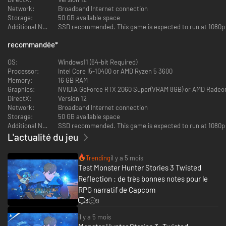
Le troisième épisode de la série de JdR Monster Hunter Stories arrive !
Network:
Broadband Internet connection
Les jumeaux Rathalos, nés d'un caprice du destin.
Storage:
50 GB available space
Additional Notes:
SSD recommended. This game is expected to run at 1080p / 
Cette série de jeu de rôle s'inscrit dans l'univers Monster Hunter. Incarnez
un Rider, élevez vos monstres favoris et tissez des liens avec eux.
recommandée
*
L'histoire
OS:
Windows11 (64-bit Required)
Azuria et Vermeil. Deux nations au bord de la destruction.
Processor:
Intel Core i5-10400 or AMD Ryzen 5 3600
Alors que tout espoir semblait perdu, un œuf fut découvert. Il contenait
Memory:
16 GB RAM
un Rathalos, une espèce que l'on croyait disparue.
Graphics:
NVIDIA GeForce RTX 2060 Super(VRAM 8GB) or AMD Radeo
DirectX:
Version 12
Toutefois, cette faible lueur d'espoir ne perdura pas.
Network:
Broadband Internet connection
Storage:
50 GB available space
L'œuf renfermait en effet des jumeaux Rathalos portant la marque
Additional Notes:
SSD recommended. This game is expected to run at 1080p / 
azurécailles, sombre souvenir de la guerre civile qui fit rage il y a deux
L'actualité du jeu
cents ans.
Alors que le monde se meurt et les monstres qui l'habitent sont en voie
Trending
il y a 5 mois
d'extinction, la guerre menace d'éclater à nouveau.
Test Monster Hunter Stories 3 Twisted
Reflection : de très bonnes notes pour le
Deux nations, deux Rathalos.
RPG narratif de Capcom
3
9
Un Rider et son fidèle Rathalos, portés par le souffle du destin,
embarquent dans un voyage pour découvrir la vérité.
il y a 5 mois