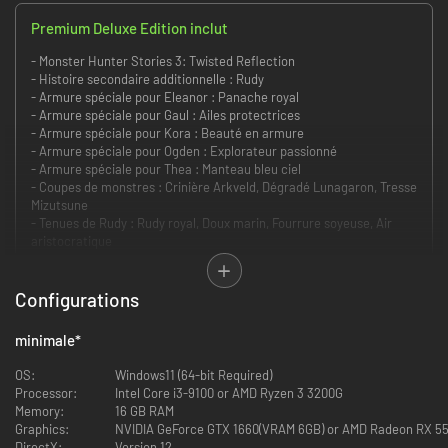
Premium Deluxe Edition inclut
- Monster Hunter Stories 3: Twisted Reflection
- Histoire secondaire additionnelle : Rudy
- Armure spéciale pour Eleanor : Panache royal
- Armure spéciale pour Gaul : Ailes protectrices
- Armure spéciale pour Kora : Beauté en armure
- Armure spéciale pour Ogden : Explorateur passionné
- Armure spéciale pour Thea : Manteau bleu ciel
- Coupes de monstres : Crinière Arkveld, Dégradé Lunagaron, Tresse
Mizutsune
- Tenues de Rudy : Rudy royal, Doux marin, Fourrure soyeuse, Air
aristocratique
- Armure spéciale pour Eleanor : Danseuse étrangère
- Armure spéciale pour Gaul : Chef des Insaisichables
- Armure spéciale pour Kora : Tenue de suivante
Configurations
- Armure spéciale pour Ogden : Ogden estival
- Armure spéciale pour Thea : Gardienne Canyne
minimale
*
- Coupes de monstres : Carré de Malzeno, Queue des enfers, Pointes
Espinas, Nid de Garangolm, Princesse à tresses, Crinière Goss
OS:
Windows11 (64-bit Required)
Harag
Processor:
Intel Core i3-9100 or AMD Ryzen 3 3200G
- Tenues de Rudy : Rudy Arkceinture, Armure scintillante, Relax-
Memory:
16 GB RAM
acabra, Rudy shogun, Rudyzeno
Graphics:
NVIDIA GeForce GTX 1660(VRAM 6GB) or AMD Radeon RX 5
DirectX:
Version 12