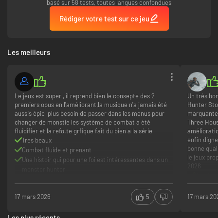
basé sur 58 tests, toutes langues confondues
Rédiger votre test sur ce jeu
Les meilleurs
Le jeux est super , il reprend bien le consepte des 2
Un très bo
premiers opus en l'améliorant,la musique n'a jamais été
Hunter Sto
aussis épic ,plus besoin de passer dans les menus pour
marquante 
changer de monstie les système de combat a été
Three Hous
fluidifier et la refo.te grfique fait du bien a la série
améliorati
enfin dign
Tres beaux
bonne quali
Combat fluide et prenant
le jeux pro
Une histoir qui pour une foi est intéressantes dans un
2026
monster hunter
Graphis
Histoire
Jouabili
17 mars 2026
5
17 mars 20
Clipping
mais pc.
Les plus récents