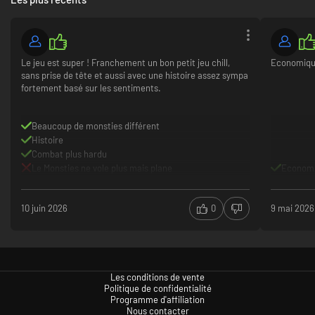
Le jeu est super ! Franchement un bon petit jeu chill,
Economiq
sans prise de tête et aussi avec une histoire assez sympa
fortement basé sur les sentiments.
Beaucoup de monsties différent
Histoire
Combat plus hardu
Le Monsties ne vole plus mais plane
Econom
10 juin 2026
0
9 mai 2026
Les conditions de vente
Politique de confidentialité
Programme d'affiliation
Nous contacter