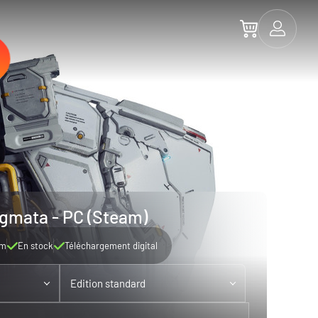
gmata - PC (Steam)
am
En stock
Téléchargement digital
Edition standard