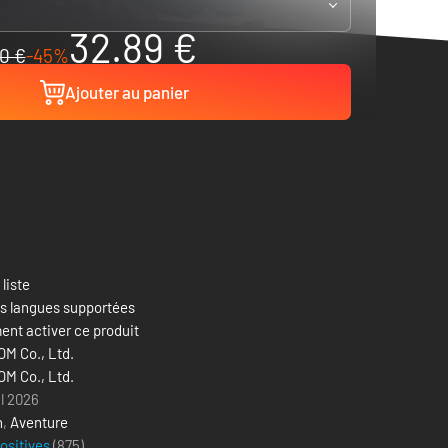
32.89 €
0 €
-45%
Ajouter au panier
 liste
es langues supportées
nt activer ce produit
M Co., Ltd.
M Co., Ltd.
il 2026
n
,
Aventure
positives
(875)