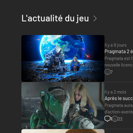
L'actualité du jeu
il y a 9 jours
Pragmata 2 é
Pragmata est l'
nouvelle licen
nous disposo
7
il y a 2 mois
Après le succ
Pragmata aura 
d'action-aventu
résultats finan
1
22