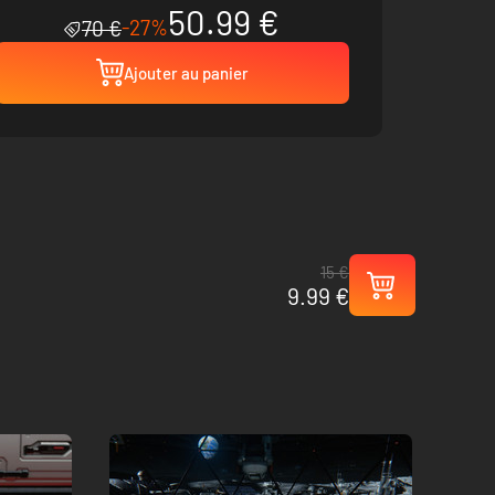
50.99 €
-27%
70 €
Ajouter au panier
15 €
9.99 €