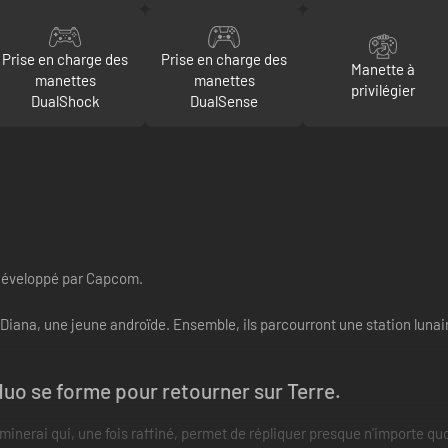
Prise en charge des
Prise en charge des
Manette à
manettes
manettes
privilégier
DualShock
DualSense
 développé par Capcom.
ana, une jeune androïde. Ensemble, ils parcourront une station lunair
duo se forme pour retourner sur Terre.
inerai qui, une fois raffiné, permet de répliquer presque n'importe quo