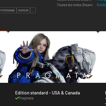
Toutes les notes Steam:
Extrê
 3ᵉ PERSONNE
HUMOUR
...
Edition standard - USA & Canada
Pragmata