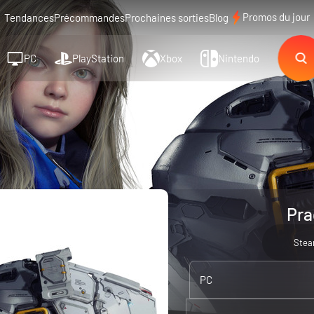
Promos du jour
Tendances
Précommandes
Prochaines sorties
Blog
PC
PlayStation
Xbox
Nintendo
Pra
Ste
PC