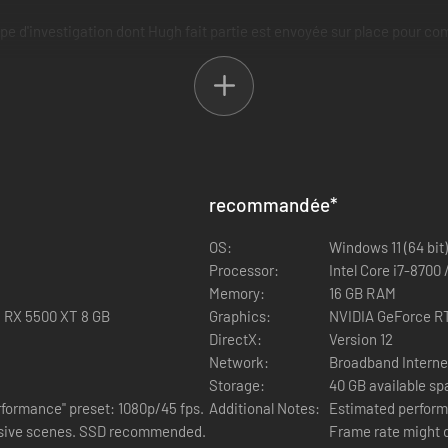
pe d'investigation dont Hugh fait partie est envoyée sur place pour comp
 vie de Hugh. Ils partent alors à l'aventure tous les deux pour trouver un
recommandée
*
OS:
Windows 11 (64 bit)
Processor:
Intel Core i7-8700
Memory:
16 GB RAM
 RX 5500 XT 8 GB
Graphics:
NVIDIA GeForce R
DirectX:
Version 12
Network:
Broadband Interne
Storage:
40 GB available s
formance" preset: 1080p/45 fps.
Additional Notes:
Estimated perform
Framerate might drop in graphics-intensive scenes. SSD recommended.
Frame rate might 