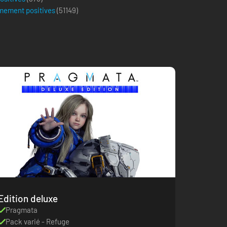
mement positives
(
51149
)
Edition deluxe
Pragmata
Pack varié - Refuge