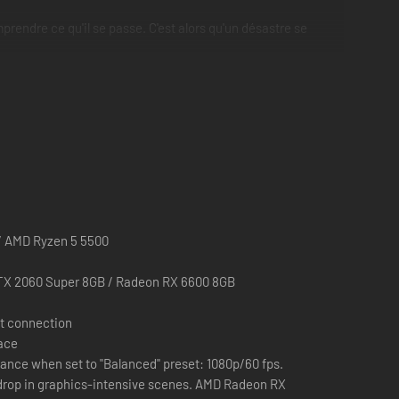
rendre ce qu'il se passe. C'est alors qu'un désastre se
 moyen de quitter la station, tandis que l'IA qui la contrôle
 / AMD Ryzen 5 5500
TX 2060 Super 8GB / Radeon RX 6600 8GB
t connection
pace
ance when set to "Balanced" preset: 1080p/60 fps.
drop in graphics-intensive scenes. AMD Radeon RX