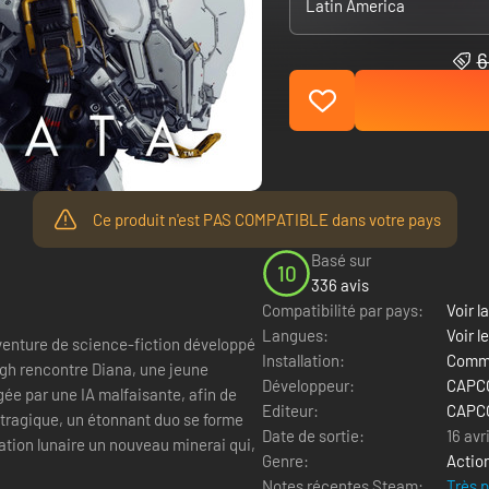
Latin America
6
Ce produit n'est PAS COMPATIBLE dans votre pays
Basé sur
10
336 avis
Compatibilité par pays:
Voir la
Langues:
Voir l
aventure de science-fiction développé
Installation:
Comme
Développeur:
CAPCO
gée par une IA malfaisante, afin de
Editeur:
CAPCO
 tragique, un étonnant duo se forme
Date de sortie:
16 avr
ation lunaire un nouveau minerai qui,
Genre:
Actio
Notes récentes Steam:
Très 