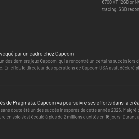
6700 XT 12GB or N
tracing. SSD
voqué par un cadre chez Capcom
un des derniers jeux Capcom, qui a rencontré un certains succès lors de 
ce. En effet, le directeur des opérations de Capcom USA avait déclaré 
ns…
ès de Pragmata, Capcom va poursuivre ses efforts dans la créa
sans doute été un des succès inespérés de cette année 2026. Malgré plu
re en solo s'est écoulé à plus de 2 millions d'unités en 16 jours. Duran
ciers,…