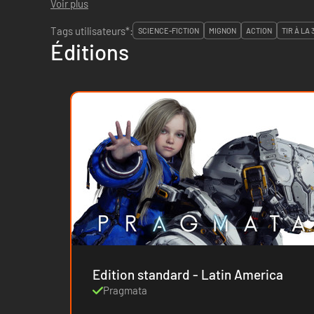
Voir plus
Tags utilisateurs*:
SCIENCE-FICTION
MIGNON
ACTION
TIR À LA
Éditions
Edition standard - Latin America
Pragmata