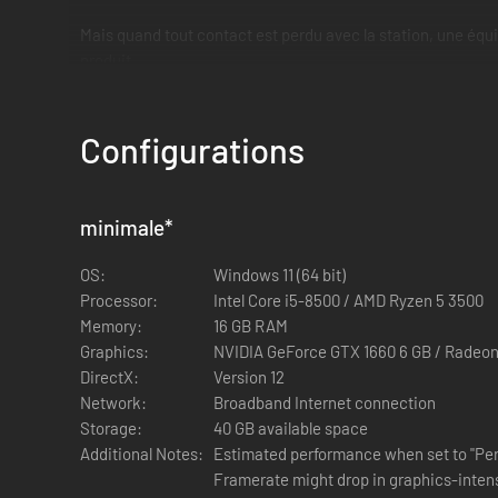
Mais quand tout contact est perdu avec la station, une équi
produit.
C'est Diana, une androïde errant dans la station, qui sauve la
s'efforce de les en empêcher.
Configurations
minimale
*
OS:
Windows 11 (64 bit)
Processor:
Intel Core i5-8500 / AMD Ryzen 5 3500
Memory:
16 GB RAM
Graphics:
NVIDIA GeForce GTX 1660 6 GB / Radeon
DirectX:
Version 12
Network:
Broadband Internet connection
Storage:
40 GB available space
Additional Notes:
Estimated performance when set to "Per