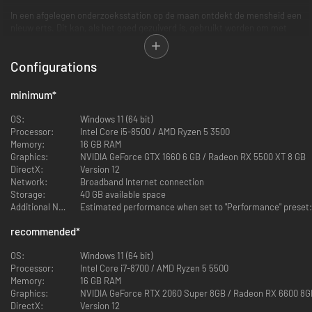
In een afgelegen onderzoeksstation op de maan ontdekt de mensheid een
nieuw erts. Dit kan, als het goed gezuiverd is, gebruikt worden om met
3D-printers bijna alles te maken wat je maar bedenken kunt.
Als het contact met het station plotseling verloren gaat, worden Hugh en
Configurations
zijn team op onderzoek uitgestuurd... maar dan gebeurt er een ramp.
Hugh wordt gered door Diana, een androïde die in haar eentje door het
complex dwaalt. De twee moeten samenwerken om van de maan af te
minimum
*
komen terwijl ze door het station trekken dat bestuurd wordt door een AI
die eropuit is om hen te stoppen.
OS:
Windows 11 (64 bit)
Processor:
Intel Core i5-8500 / AMD Ryzen 5 3500
Memory:
16 GB RAM
Graphics:
NVIDIA GeForce GTX 1660 6 GB / Radeon RX 5500 XT 8 GB
DirectX:
Version 12
Network:
Broadband Internet connection
Storage:
40 GB available space
Additional Notes:
recommended
*
OS:
Windows 11 (64 bit)
Processor:
Intel Core i7-8700 / AMD Ryzen 5 5500
Memory:
16 GB RAM
Graphics:
NVIDIA GeForce RTX 2060 Super 8GB / Radeon RX 6600 8G
DirectX:
Version 12