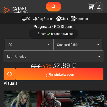
PC
PlayStation
Xbox
Nintendo
Pragmata - PC (Steam)
Steam
Instant download
PC
Standard Editie
Latin America
32.89 €
60 €
-45%
In winkelwagen
Visuals