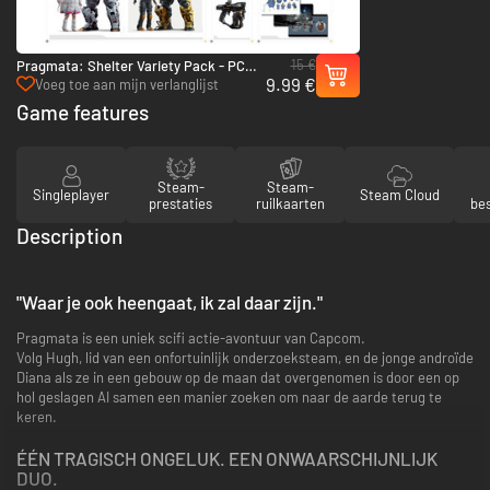
15 €
Pragmata: Shelter Variety Pack - PC
9.99 €
(Steam)
Voeg toe aan mijn verlanglijst
Game features
Steam-
Steam-
Singleplayer
Steam Cloud
prestaties
ruilkaarten
be
Description
"Waar je ook heengaat, ik zal daar zijn."
Pragmata is een uniek scifi actie-avontuur van Capcom.
Volg Hugh, lid van een onfortuinlijk onderzoeksteam, en de jonge androïde
Diana als ze in een gebouw op de maan dat overgenomen is door een op
hol geslagen AI samen een manier zoeken om naar de aarde terug te
keren.
ÉÉN TRAGISCH ONGELUK. EEN ONWAARSCHIJNLIJK
DUO.