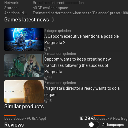
Halfvoltooide replica's van de menselijke beschaving liggen verspreid
Network:
Broadband Internet connection
over het maanoppervlak, terwijl erbinnen alleen maar een paar sporen te
Storage:
40 GB available space
vinden zijn van de verdwenen bewoners van het complex. Welke
Additional Notes:
verborgen waarheid wacht Hugh en Diana aan het einde van hun reis?
Game's latest news
9 dagen geleden
A Capcom executive mentions a possible
Pragmata 2
7
2 maanden geleden
Capcom wants to keep creating new
franchises following the success of
Pragmata
22
2 maanden geleden
Pragmata's director already wants to do a
sequel
BESTUUR TWEE PERSONAGES... TEGELIJKERTIJD
13
Similar products
Bestuur Hugh terwijl hij beweegt, schiet en springt en tegelijkertijd Diana
als ze aan het hacken is.
-73%
-81%
16.39 €
Geniet in dit werkelijk unieke systeem van een frisse, nieuwe mix van
Dead Space - PC (EA App)
Outcast - A New Begi
gameplay die het uiterste zal vergen van je vernuft.
Reviews
All languages