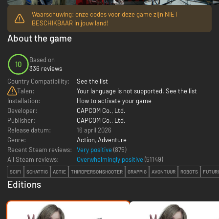
Waarschuwing: onze codes voor deze game zijn NIET
BESCHIKBAAR in jouw land!
About the game
Based on
10
336 reviews
Country Compatibility:
See the list
Talen:
Your language is not supported. See the list
Installation:
How to activate your game
Developer:
CAPCOM Co., Ltd.
Publisher:
CAPCOM Co., Ltd.
Release datum:
16 april 2026
Genre:
Action
,
Adventure
Recent Steam reviews:
Very positive
(875)
All Steam reviews:
Overwhelmingly positive
(
51149
)
SCIFI
SCHATTIG
ACTIE
THIRDPERSONSHOOTER
GRAPPIG
AVONTUUR
ROBOTS
FUTURI
Editions