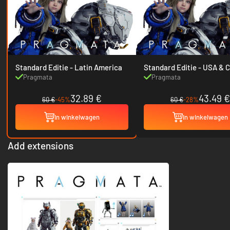
Standard Editie - Latin America
Standard Editie - 
Pragmata
Pragmata
32.89 €
43.49 €
60 €
-45%
60 €
-28%
In winkelwagen
In winkelwagen
Add extensions