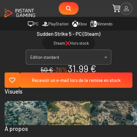
PC
PlayStation
Xbox
Nintendo
Sudden Strike 5 - PC (Steam)
Steam
Hors stock
Edition standard
31.99 €
50 €
-36%
Recevoir un e-mail lors de la remise en stock
Visuels
À propos