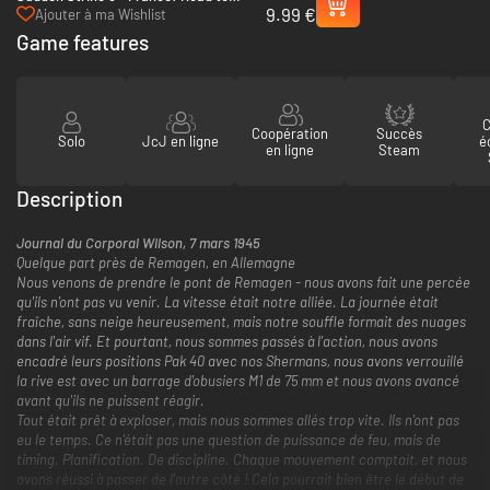
9.99 €
Liberation - PC (Steam)
Ajouter à ma Wishlist
Game features
C
Coopération
Succès
Solo
JcJ en ligne
é
en ligne
Steam
Description
Journal du Corporal Wilson, 7 mars 1945
Quelque part près de Remagen, en Allemagne
Nous venons de prendre le pont de Remagen - nous avons fait une percée
qu'ils n'ont pas vu venir. La vitesse était notre alliée. La journée était
fraîche, sans neige heureusement, mais notre souffle formait des nuages
dans l'air vif. Et pourtant, nous sommes passés à l'action, nous avons
encadré leurs positions Pak 40 avec nos Shermans, nous avons verrouillé
la rive est avec un barrage d'obusiers M1 de 75 mm et nous avons avancé
avant qu'ils ne puissent réagir.
Tout était prêt à exploser, mais nous sommes allés trop vite. Ils n'ont pas
eu le temps. Ce n'était pas une question de puissance de feu, mais de
timing. Planification. De discipline. Chaque mouvement comptait, et nous
avons réussi à passer de l'autre côté ! Cela pourrait bien être le début de