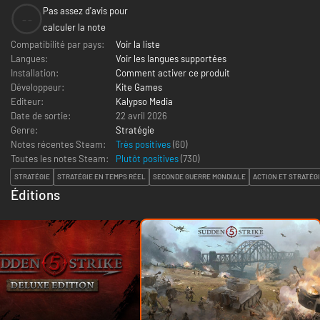
Pas assez d'avis pour
--
calculer la note
Compatibilité par pays:
Voir la liste
Langues:
Voir les langues supportées
Installation:
Comment activer ce produit
Développeur:
Kite Games
Editeur:
Kalypso Media
Date de sortie:
22 avril 2026
Genre:
Stratégie
Notes récentes Steam:
Très positives
(60)
Toutes les notes Steam:
Plutôt positives
(
730
)
STRATÉGIE
STRATÉGIE EN TEMPS RÉEL
SECONDE GUERRE MONDIALE
ACTION ET STRATÉG
Éditions