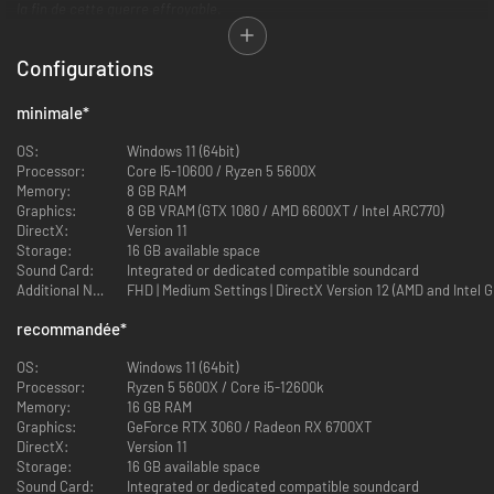
la fin de cette guerre effroyable.
Configurations
minimale
*
OS:
Windows 11 (64bit)
Processor:
Core I5-10600 / Ryzen 5 5600X
Memory:
8 GB RAM
Sudden Strike 5
propose des tactiques en temps réel dans des batailles
Graphics:
8 GB VRAM (GTX 1080 / AMD 6600XT / Intel ARC770)
épiques de la Seconde Guerre mondiale. Une multitude d'options
DirectX:
Version 11
tactiques et plus de 300 unités jouables ouvrent la voie à de multiples
Storage:
16 GB available space
approches pour atteindre vos objectifs dans une campagne de 25
Sound Card:
Integrated or dedicated compatible soundcard
missions sur les champs de bataille historiques d'Europe et d'Afrique du
Additional Notes:
FHD | Medium Settings | DirectX Version 12 (AMD and Intel 
Nord.
recommandée
*
Le timing est essentiel, saisissez les opportunités comme la capture de
lieux stratégiques pour accéder à des renforts ou la destruction de ponts
OS:
Windows 11 (64bit)
pour bloquer les mouvements de l'ennemi. Soyez plus malin que vos
Processor:
Ryzen 5 5600X / Core i5-12600k
ennemis tout en gérant vos approvisionnements, et assurez-vous d'être
Memory:
16 GB RAM
au bon endroit au bon moment pour renverser le cours de la bataille.
Graphics:
GeForce RTX 3060 / Radeon RX 6700XT
Choisissez vos tactiques avec discernement - nous vous retrouverons
DirectX:
Version 11
dans les tranchées !
Storage:
16 GB available space
Sound Card:
Integrated or dedicated compatible soundcard