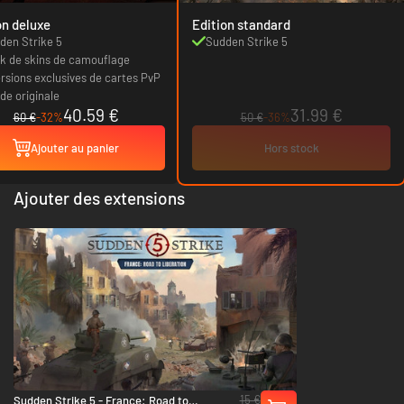
on deluxe
Edition standard
den Strike 5
Sudden Strike 5
k de skins de camouflage
ersions exclusives de cartes PvP
de originale
40.59 €
31.99 €
60 €
-32%
50 €
-36%
Ajouter au panier
Hors stock
Ajouter des extensions
15 €
Sudden Strike 5 - France: Road to