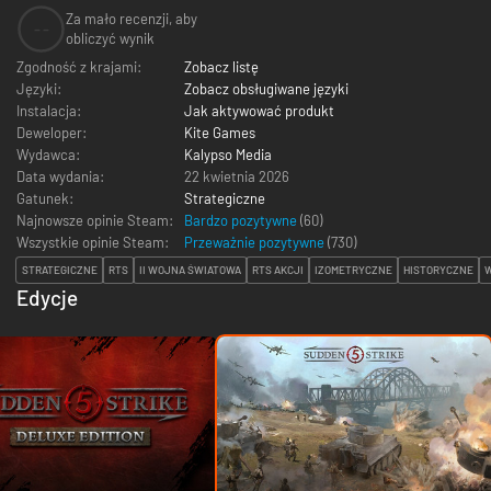
Za mało recenzji, aby
--
obliczyć wynik
Zgodność z krajami:
Zobacz listę
Języki:
Zobacz obsługiwane języki
Instalacja:
Jak aktywować produkt
Deweloper:
Kite Games
Wydawca:
Kalypso Media
Data wydania:
22 kwietnia 2026
Gatunek:
Strategiczne
Najnowsze opinie Steam:
Bardzo pozytywne
(60)
Wszystkie opinie Steam:
Przeważnie pozytywne
(
730
)
STRATEGICZNE
RTS
II WOJNA ŚWIATOWA
RTS AKCJI
IZOMETRYCZNE
HISTORYCZNE
Edycje