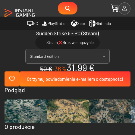
PC
PlayStation
Xbox
Nintendo
Sudden Strike 5 - PC (Steam)
Steam
Brak w magazynie
Standard Edition
31.99 €
50 €
-36%
Otrzymuj powiadomienia e-mailem o dostępności
Podgląd
O produkcie