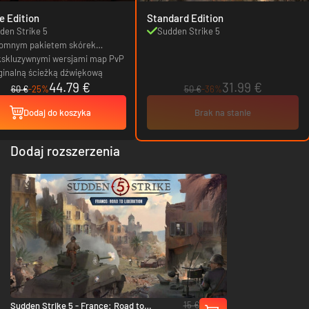
e Edition
Standard Edition
den Strike 5
Sudden Strike 5
omnym pakietem skórek
uflażowych dla pojazdów
kskluzywnymi wersjami map PvP
ginalną ścieżką dźwiękową
44.79 €
31.99 €
60 €
-25%
50 €
-36%
Dodaj do koszyka
Brak na stanie
Dodaj rozszerzenia
15 €
Sudden Strike 5 - France: Road to