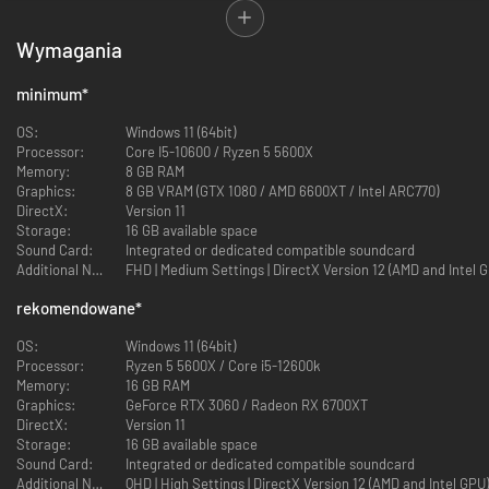
Wymagania
minimum
*
OS:
Windows 11 (64bit)
Processor:
Core I5-10600 / Ryzen 5 5600X
Memory:
8 GB RAM
Sudden Strike 5
zapewnia taktykę w czasie rzeczywistym w epickich
Graphics:
8 GB VRAM (GTX 1080 / AMD 6600XT / Intel ARC770)
bitwach II wojny światowej. Mnóstwo opcji taktycznych i ponad 300
DirectX:
Version 11
grywalnych jednostek otwiera wiele sposobów na osiągnięcie celów w
Storage:
16 GB available space
kampanii składającej się z 25 misji na historycznych polach bitew w
Sound Card:
Integrated or dedicated compatible soundcard
Europie i Afryce Północnej.
Additional Notes:
FHD | Medium Settings | DirectX Version 12 (AMD and Intel 
Kluczowe jest wyczucie czasu, wykorzystywanie okazji, takich jak
rekomendowane
*
zdobywanie strategicznych miejsc w celu uzyskania dostępu do posiłków
lub niszczenie mostów w celu odcięcia ruchu wroga. Przechytrz swoich
OS:
Windows 11 (64bit)
wrogów, zarządzając zapasami i upewnij się, że jesteś we właściwym
Processor:
Ryzen 5 5600X / Core i5-12600k
miejscu we właściwym czasie, aby odwrócić losy bitwy.
Memory:
16 GB RAM
Wybierz mądrze taktykę - spotkamy się w okopach!
Graphics:
GeForce RTX 3060 / Radeon RX 6700XT
DirectX:
Version 11
Storage:
16 GB available space
Sudden Strike 5
zapewnia prawdziwie wciągające doświadczenie
Sound Card:
Integrated or dedicated compatible soundcard
strategiczne 25 misji na ogromnych, zróżnicowanych mapach i
Additional Notes:
QHD | High Settings | DirectX Version 12 (AMD and Intel GPU)