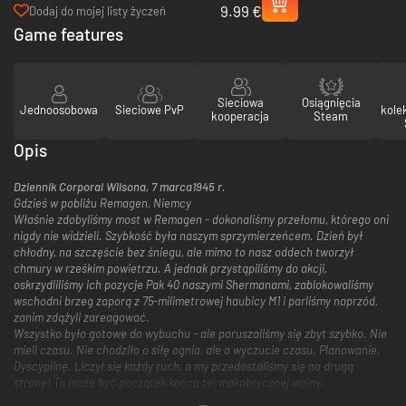
9.99 €
Liberation - PC (Steam)
Dodaj do mojej listy życzeń
Game features
Sieciowa
Osiągnięcia
Jednoosobowa
Sieciowe PvP
kole
kooperacja
Steam
Opis
Dziennik Corporal Wilsona, 7 marca1945 r.
Gdzieś w pobliżu Remagen, Niemcy
Właśnie zdobyliśmy most w Remagen - dokonaliśmy przełomu, którego oni
nigdy nie widzieli. Szybkość była naszym sprzymierzeńcem. Dzień był
chłodny, na szczęście bez śniegu, ale mimo to nasz oddech tworzył
chmury w rześkim powietrzu. A jednak przystąpiliśmy do akcji,
oskrzydliliśmy ich pozycje Pak 40 naszymi Shermanami, zablokowaliśmy
wschodni brzeg zaporą z 75-milimetrowej haubicy M1 i parliśmy naprzód,
zanim zdążyli zareagować.
Wszystko było gotowe do wybuchu - ale poruszaliśmy się zbyt szybko. Nie
mieli czasu. Nie chodziło o siłę ognia, ale o wyczucie czasu. Planowanie.
Dyscyplinę. Liczył się każdy ruch, a my przedostaliśmy się na drugą
stronę! To może być początek końca tej makabrycznej wojny.