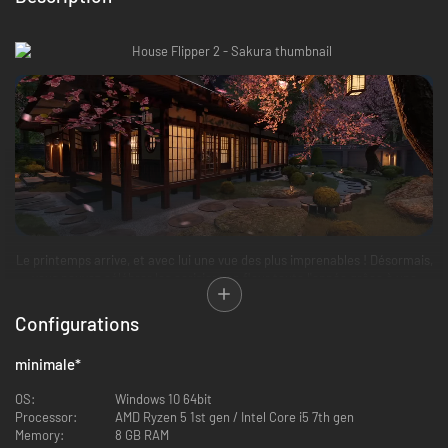
Le printemps arrive, et avec lui une vue des plus imprenables ! Désormais,
vous pouvez célébrer les cerisiers en fleur toute l'année grâce à une
panoplie d'objets aussi beaux qu'uniques, directement inspirés de la
culture nippone. Papiers peints classiques, meubles au style Japandi,
Configurations
tableaux traditionnels, céramique et salles de bain connectées…
Profitez-en pour jouer avec de nouveaux styles architecturaux ou
minimale
*
aménager le jardin zen de vos rêves !
OS:
Windows 10 64bit
Processor:
AMD Ryzen 5 1st gen / Intel Core i5 7th gen
Memory:
8 GB RAM