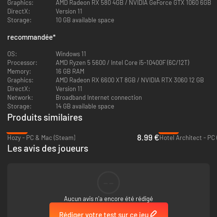
Graphics:
AMD Radeon RX 580 4GB / NVIDIA GeForce GTX 1060 6GB
DirectX:
Version 11
Storage:
10 GB available space
recommandée
*
OS:
Windows 11
Processor:
AMD Ryzen 5 5600 / Intel Core i5-10400F (6C/12T)
Memory:
16 GB RAM
Suivez-nous au cœur de la vallée Akamatsu, une charmante commune
Graphics:
AMD Radeon RX 6600 XT 8GB / NVIDIA RTX 3060 12 GB
inspirée de la campagne japonaise. Cette région autrefois prospère est
DirectX:
Version 11
en perte de vitesse depuis une bonne vingtaine d'années… Pourtant,
Network:
Broadband Internet connection
nombreux sont ceux qui pensent que ses meilleures années restent à
Storage:
14 GB available space
venir. Ses habitants, anciens comme fraîchement arrivés, se mettent en
Produits similaires
quête d'un lieu de vie ou lancent leur entreprise dans la région. C'est peut-
-40%
-16%
être le meilleur moment pour consacrer du temps et de l'énergie à ces
8.99 €
Hozy - PC & Mac (Steam)
Hotel Architect - PC
édifices uniques et pourtant délaissés.
Les avis des joueurs
--
Aucun avis n'a encore été rédigé
Rédiger votre test sur ce jeu