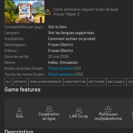
Cette extension requiert le jeu de base
House Flipper 2
Compatibilité par pays:
Voir la liste
Langues:
Voir les langues supportées
Installation:
Comment activer ce produit
Développeur:
Frozen District
Editeur:
Frozen District
Date de sortie:
20 mai 2026
Genre:
Indies
,
Simulation
Notes récentes Steam:
Plutôt positives
(12)
Toutes les notes Steam:
Plutôt positives
(
130
)
DLC
DÉTENTE
SIMULATION IMMERSIVE
CONSTRUCTION
NETTOYAGE
BAC À SABLE
CON
Game features
Coopération
Multijoueur
Solo
LAN Co-op
en ligne
multiplateforme
Description