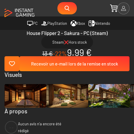
PC
PlayStation
Xbox
Nintendo
House Flipper 2 - Sakura - PC (Steam)
Steam
Hors stock
9.99 €
13 €
-22%
Recevoir un e-mail lors de la remise en stock
Visuels
À propos
Aucun avis n'a encore été
--
rédigé