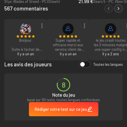
21.99 €
Styx: Blades of Greed - PC (Steam)
567 commentaires
Bonjour,
Super rapide et
le jeu crash toutes
efficace merci aux
les 2 minutes malgr
Suite à l'achat de
service client de
une super config ne
deux jeux sur votre
Il y a un an
m'avoir aider avec
Il y a un an
le prenez pas sur le
Il y a 2 ans
site, impossibles de
mon problème de clé
luncher d'ubisoft
les installer sur les
Les avis des joueurs
Toutes les langues
site suivant Steam.
Et
8
Pour : Shadow of the
Tomb Raider:
Note du jeu
définitive Édition (PC
& Mac)
basé sur 90 tests, toutes langues confondues
Et : Tom Clancy’s
Rédiger votre test sur ce jeu
Splinter Cell
Blacklist (PC) -
Europe