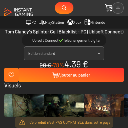
PC
PlayStation
Xbox
Nintendo
Tom Clancy’s Splinter Cell Blacklist - PC (Ubisoft Connect)
Ubisoft Connect
Téléchargement digital
Edition standard
4.39 €
20 €
-78%
Ajouter au panier
Visuels
Ce produit n'est PAS COMPATIBLE dans votre pays