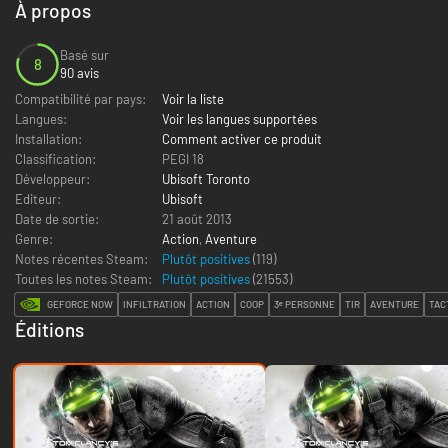
À propos
Basé sur
8
90 avis
Compatibilité par pays:
Voir la liste
Langues:
Voir les langues supportées
Installation:
Comment activer ce produit
Classification:
PEGI 18
Développeur:
Ubisoft Toronto
Editeur:
Ubisoft
Date de sortie:
21 août 2013
Genre:
Action
,
Aventure
Notes récentes Steam:
Plutôt positives
(119)
Toutes les notes Steam:
Plutôt positives
(
21553
)
GEFORCE NOW
INFILTRATION
ACTION
COOP
3ᵉ PERSONNE
TIR
AVENTURE
TAC
Éditions