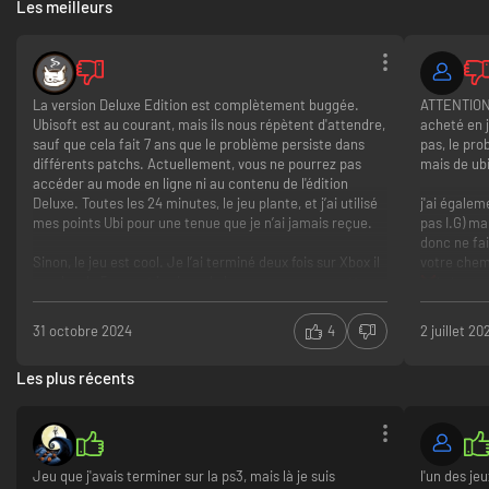
Les meilleurs
Dans l'attente
Cordialement,
La version Deluxe Edition est complètement buggée.
ATTENTION !
Ubisoft est au courant, mais ils nous répètent d'attendre,
acheté en 
sauf que cela fait 7 ans que le problème persiste dans
pas, le pr
différents patchs. Actuellement, vous ne pourrez pas
mais de ub
accéder au mode en ligne ni au contenu de l'édition
Deluxe. Toutes les 24 minutes, le jeu plante, et j’ai utilisé
j'ai égalem
mes points Ubi pour une tenue que je n’ai jamais reçue.
pas I.G) ma
donc ne fa
Sinon, le jeu est cool. Je l’ai terminé deux fois sur Xbox il
votre chem
y a plus de 5 ans, et je viens de le recommencer, cette
le jeu n
fois sur PC.
le suppo
aucune 
31 octobre 2024
4
2 juillet 20
Après plusieurs tentatives et expérimentations, le jeu a
finalement fonctionné avec les DLC, en mélangeant des
Les plus récents
fichiers custom, piratés et officiels, un véritable
bloubiboulga de bidouillages, mais ça a marché.
coop
Buggé
Jeu que j'avais terminer sur la ps3, mais là je suis
l'un des je