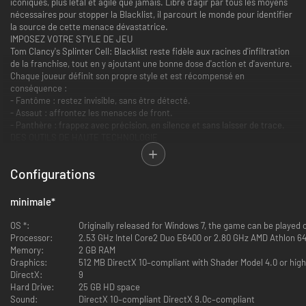
iconiques, plus létal et agile que jamais. Libre d'agir par tous les moyens
nécessaires pour stopper la Blacklist, il parcourt le monde pour identifier
la source de cette menace dévastatrice.
IMPOSEZ VOTRE STYLE DE JEU
Tom Clancy's Splinter Cell: Blacklist reste fidèle aux racines d'infiltration
de la franchise, tout en y ajoutant une bonne dose d'action et d'aventure.
Chaque joueur définit son propre style et est récompensé en
conséquence :
- Fantôme : restez invisible, sans être détecté.
- Assaut : affrontez les menaces de front.
- Panthère : frappez avec précision, en silence et sans laisser de trace.
DES OUTILS DE HAUTE TECHNOLOGIE
Éliminez les Ingénieurs à l'aide de gadgets sophistiqués comme le
fibroscope amélioré et le drone trirotor. Les incontournables sont de
Configurations
retour, comme l'électrocuteur et le karambit, un couteau à lame
incurvée. Les adeptes de la discrétion peuvent capturer et transporter
leurs cibles, tandis que le système « Meurtres en mouvement » permet de
minimale
*
marquer et d'exécuter plusieurs ennemis en un seul mouvement fluide et
spectaculaire.
OS *:
Originally released for Windows 7, the game can be played
CRÉEZ UN NOUVEL ÉCHELON
Processor:
2.53 GHz Intel Core2 Duo E6400 or 2.80 GHz AMD Athlon 64
Sam monte une nouvelle unité Échelon : son équipe, ses règles. Anna
Memory:
2 GB RAM
« Grim » Grímsdóttir revient en tant que responsable des opérations
Graphics:
512 MB DirectX 10–compliant with Shader Model 4.0 or hig
techniques, l'agent de la CIA Isaac Briggs apporte sa puissance de feu et
DirectX:
9
le hacker Charlie Cole complète l'équipe. Échelon 4 opère depuis le
Hard Drive:
25 GB HD space
Paladin, un avion furtif reconverti en base mobile, doté de ressources
Sound:
DirectX 10–compliant DirectX 9.0c–compliant