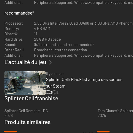
illimitées et de technologies de pointe.
Additional:
Peripherals Supported: Windows-compatible keyboard, mou
Remarque : les fonctionnalités en ligne de ce jeu ne sont plus prises en
charge. Les modes multijoueur et coopératif ne sont plus fonctionnels.
recommandée
*
Processor:
2.66 GHz Intel Core2 Quad Q8400 or 3.00 GHz AMD Phenom I
Memory:
4 GB RAM
DirectX:
11
Hard Drive:
25 GB HD space
Sound:
(5.1 surround sound recommended)
Other Requirements:
Broadband Internet connection
Additional:
Peripherals Supported: Windows-compatible keyboard, mou
L'actualité du jeu
il y a un an
Splinter Cell: Blacklist a reçu des succès
sur Steam
3
2
Splinter Cell franchise
Splinter Cell Remake - PC
2026
2025
Produits similaires
-45%
-13%