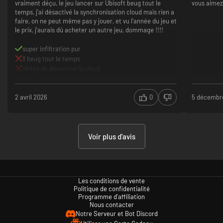
vraiment déçu, le jeu lancer sur Ubisoft beug tout le
vous aimez 
temps, j'ai désactivé la synchronisation cloud mais rien a
faire, on ne peut même pas y jouer, et vu l'année du jeu et
le prix, j'aurais dû acheter un autre jeu, dommage !!!!
super infiltration pur
Il beug tout le temps
obligé de désactivé le cloud
2 avril 2026
0
5 décembr
Voir plus d'avis
Les conditions de vente
Politique de confidentialité
Programme d'affiliation
Nous contacter
Notre Serveur et Bot Discord