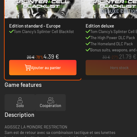
Edition standard - Europe
Edition deluxe
Tom Clancy’s Splinter Cell Blacklist
Tom Clancy’s Splinter Cell 
The High Power DLC Pack
The Homeland DLC Pack
Bonus suits, weapons, and
4.39 €
21.79 €
20 €
-78%
30 €
-27%
Ajouter au panier
Hors stock
Game features
Solo
Coopération
Description
AGISSEZ LA MOINDRE RESTRICTION
Sam est de retour avec sa combinaison tactique et ses lunettes