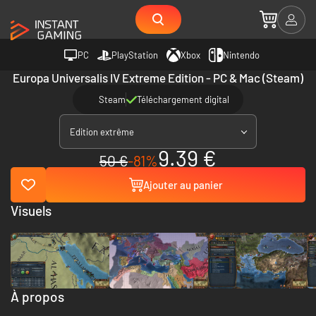
PC
PlayStation
Xbox
Nintendo
Europa Universalis IV Extreme Edition - PC & Mac (Steam)
Steam
Téléchargement digital
Edition extrême
9.39 €
50 €
-81%
Ajouter au panier
Visuels
À propos