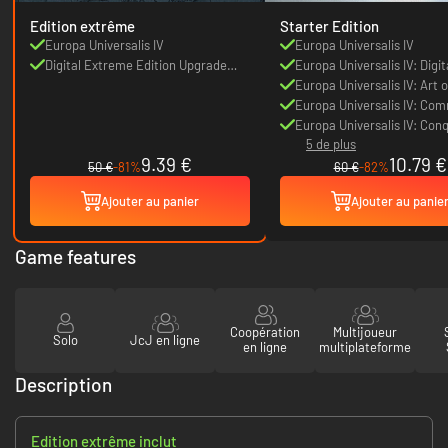
Edition extrême
Starter Edition
Europa Universalis IV
Europa Universalis IV
Digital Extreme Edition Upgrade
Europa Universalis IV: Digit
Pack
Extreme Edition Upgrade 
Europa Universalis IV: Art 
Europa Universalis IV: Co
Sense
Europa Universalis IV: Con
5 de plus
Paradise
9.39 €
10.79 €
50 €
-81%
60 €
-82%
Ajouter au panier
Ajouter au panie
Game features
Coopération
Multijoueur
Solo
JcJ en ligne
en ligne
multiplateforme
Description
Edition extrême inclut