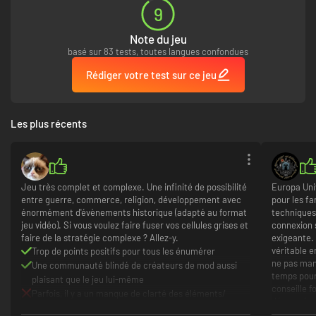
9
Contrôlez le commerce en développant votre puissance commerciale
Note du jeu
dans les provinces stratégiques, en utilisant les navires et la politique
basé sur 83 tests, toutes langues confondues
gouvernementale pour acheminer la richesse du monde vers vos propres
ports.
Rédiger votre test sur ce jeu
Les plus récents
Formez des alliances de fer cimentées par des mariages royaux ou jouez
de façon flexible, en gardant vos options ouvertes. Frappez lorsque vos
ennemis sont faibles, en utilisant vos armées pour vous emparer de
nouvelles terres et d'éventuelles nouvelles richesses.
Jeu très complet et complexe. Une infinité de possibilité
Europa Uni
entre guerre, commerce, religion, développement avec
pour les fa
Le rythme de développement de votre nation sera fortement influencé
énormément d'évènements historique (adapté au format
techniques
par la personne qui se trouve sur le trône. Vous pouvez connaître un
jeu vidéo). Si vous voulez faire fuser vos cellules grises et
connexion s
développement rapide sous un monarque compétent pour ensuite voir les
faire de la stratégie complexe ? Allez-y.
exigeante.
choses se dégrader lorsqu'un héritier inapte prend la relève. Vous devez
véritable e
Trop de points positifs pour tous les énumérer
donc planifier l'avenir en utilisant judicieusement votre puissance de
ne pas man
Une communauté blindé de créateurs de mod aussi
dirigeant.
temps pour 
plaisant que le jeu lui-même
conseille f
Parfois, il y a un manque de clarté des éléments/
découvrir u
évènements
Profonde