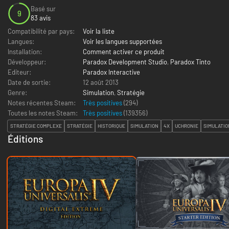
Basé sur
9
83 avis
Compatibilité par pays:
Voir la liste
Langues:
Voir les langues supportées
Installation:
Comment activer ce produit
Développeur:
Paradox Development Studio
,
Paradox Tinto
Editeur:
Paradox Interactive
Date de sortie:
12 août 2013
Genre:
Simulation
,
Stratégie
Notes récentes Steam:
Très positives
(294)
Toutes les notes Steam:
Très positives
(
139356
)
STRATÉGIE COMPLEXE
STRATÉGIE
HISTORIQUE
SIMULATION
4X
UCHRONIE
SIMULATIO
Éditions