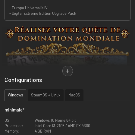
- Europa Universalis IV
- Digital Extreme Edition Upgrade Pack
Configurations
Windows
SteamOS + Linux
MacOS
minimale
*
OS:
Windows 10 Home 64 bit
Processor:
Intel Core i3-2105 / AMD FX 4300
Développé par Paradox Tinto, le quatrième épisode de la série primée
Memory:
4 GB RAM
Europa Universalis vous permet de contrôler n'importe quelle nation et de