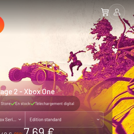
age 2 - Xbox One
 Store
En stock
Téléchargement digital
Xbox One - jouable sur Xbox Series X|S
Edition standard
7.69 €