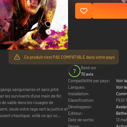
Ce produit n'est PAS COMPATIBLE dans votre pays
Basé sur
7
70 avis
Compatibilité par pays:
Voir la
Langues:
Voir l
s gangs sanguinaires et sans pitié
Installation:
Comme
er les survivants d'une main de fer.
Classification:
PEGI 
 de sable dans les rouages de
Développeur:
Avala
sent, seule votre rage sert la justice et
Editeur:
Bethe
de ouvert chaotique, voilà ce qui vo...
Date de sortie:
13 ma
Genre:
Actio