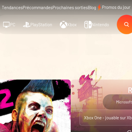
Promos du jour
Tendances
Précommandes
Prochaines sorties
Blog
PC
PlayStation
Xbox
Nintendo
R
Microsoft