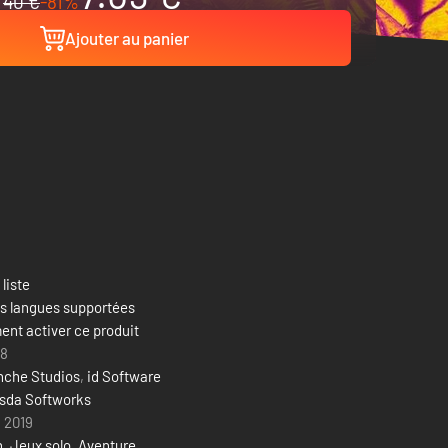
40 €
-81%
Ajouter au panier
 liste
es langues supportées
nt activer ce produit
18
nche Studios
,
id Software
sda Softworks
i 2019
n
,
Jeux solo
,
Aventure