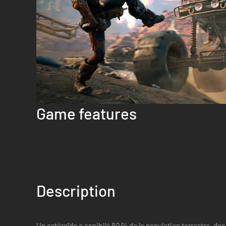
Game features
Description
Un astéroïde a annihilé 80 ℅ de la population terrestre, des