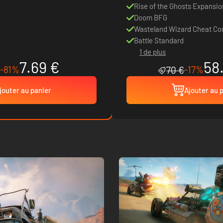
Rise of the Ghosts Expansio
Doom BFG
Wasteland Wizard Cheat Co
Battle Standard
1 de plus
7.69 €
58
-81%
-17%
70 €
jouter au panier
Ajouter au 