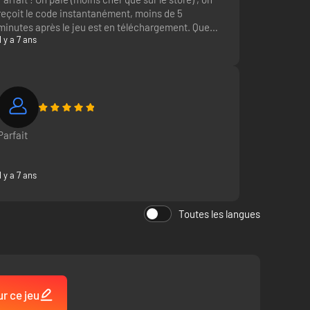
reçoit le code instantanément, moins de 5
minutes après le jeu est en téléchargement. Que
Il y a 7 ans
demander de plus ?
Parfait
Il y a 7 ans
Toutes les langues
ur ce jeu