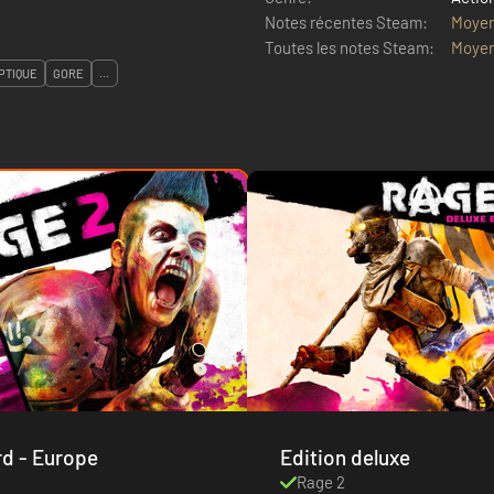
Notes récentes Steam:
Moye
Toutes les notes Steam:
Moye
PTIQUE
GORE
...
Edition standard - Europe
Edition deluxe
Rage 2