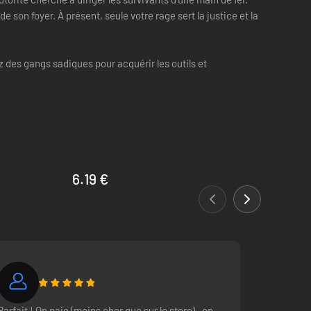
 son foyer. À présent, seule votre rage sert la justice et la
 des gangs sadiques pour acquérir les outils et
6.19 €
Parfait ! On paie (moins cher que sur le store) , on