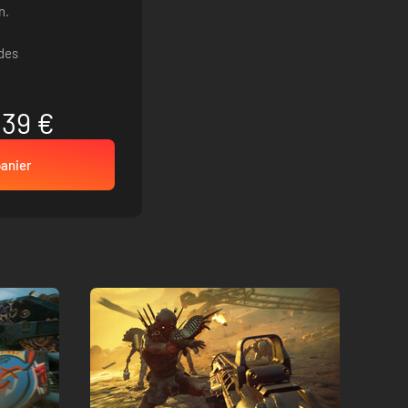
n.
des
.39 €
panier