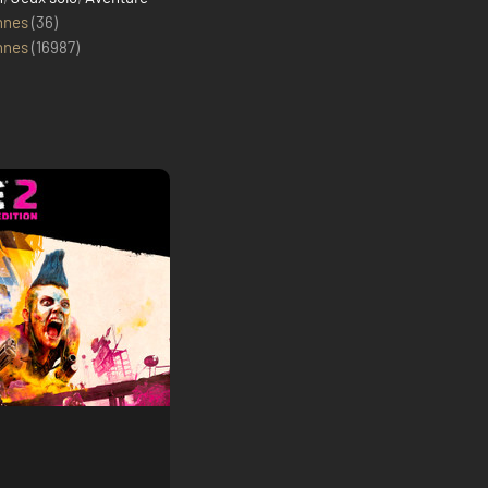
nnes
(36)
nnes
(
16987
)