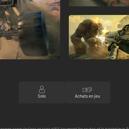
Solo
Achats en jeu
 gangs sanguinaires et sans pitié écument les routes et la tyrannique Au