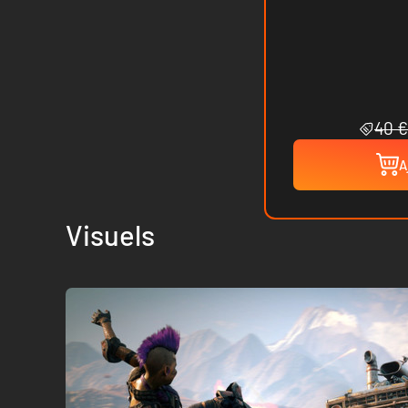
40 €
A
Visuels