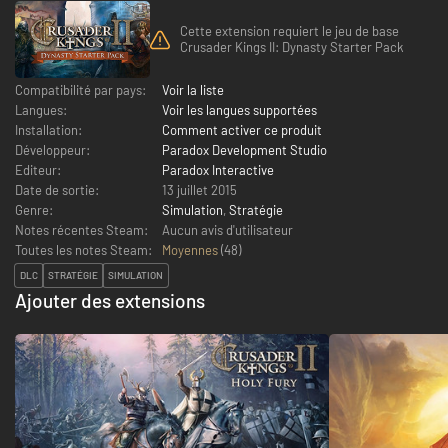
Cette extension requiert le jeu de base
Crusader Kings II: Dynasty Starter Pack
Compatibilité par pays:
Voir la liste
Langues:
Voir les langues supportées
Installation:
Comment activer ce produit
Développeur:
Paradox Development Studio
Editeur:
Paradox Interactive
Date de sortie:
13 juillet 2015
Genre:
Simulation
,
Stratégie
Notes récentes Steam:
Aucun avis d'utilisateur
Toutes les notes Steam:
Moyennes
(
48
)
DLC
STRATÉGIE
SIMULATION
Ajouter des extensions