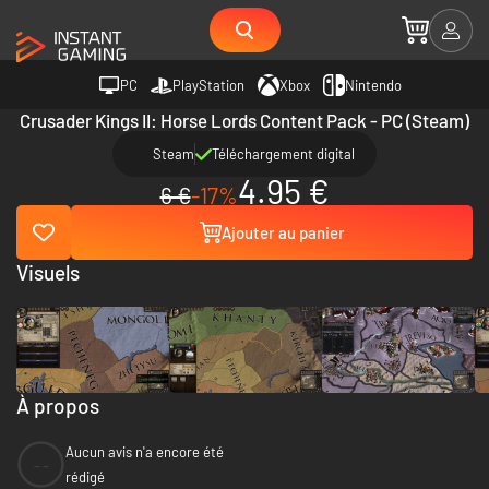
PC
PlayStation
Xbox
Nintendo
Crusader Kings II: Horse Lords Content Pack - PC (Steam)
Steam
Téléchargement digital
4.95 €
6 €
-17%
Ajouter au panier
Visuels
À propos
Aucun avis n'a encore été
--
rédigé