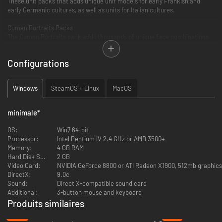
These unit packs that adds unique unit models for early Frankish and
early Germanic cultures, as well as units for Italian cultures.
Cuman Portraits Packs
The Cuman Portraits pack adds thousands of unique face combinations
for male and female characters of the Cuman culture group.
Configurations
Songs of the Steppes Music Pack
These songs run while playing ruler among any of the steppe cultures of
CKII.
Windows
SteamOS + Linux
MacOS
minimale
*
OS:
Win7 64-bit
Processor:
Intel Pentium IV 2.4 GHz or AMD 3500+
Memory:
4 GB RAM
Hard Disk Space:
2 GB
Video Card:
NVIDIA GeForce 8800 or ATI Radeon X1900, 512mb graphic
DirectX:
9.0c
Sound:
Direct X-compatible sound card
Additional:
3-button mouse and keyboard
Produits similaires
-95%
-77%