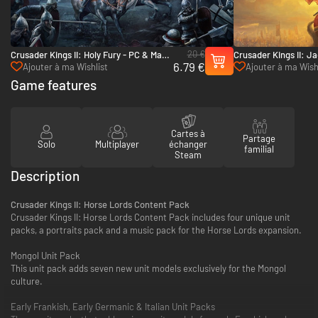
20 €
Crusader Kings II: Holy Fury - PC & Mac
Crusader Kings II: J
6.79 €
(Steam)
Mac (Steam)
Ajouter à ma Wishlist
Ajouter à ma Wish
Game features
Cartes à
Partage
Solo
Multiplayer
échanger
familial
Steam
Description
Crusader Kings II: Horse Lords Content Pack
Crusader Kings II: Horse Lords Content Pack includes four unique unit
packs, a portraits pack and a music pack for the Horse Lords expansion.
Mongol Unit Pack
This unit pack adds seven new unit models exclusively for the Mongol
culture.
Early Frankish, Early Germanic & Italian Unit Packs