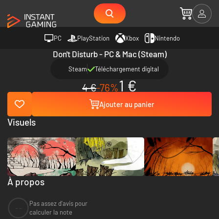
PC
PlayStation
Xbox
Nintendo
Don't Disturb - PC & Mac (Steam)
Steam
Téléchargement digital
1 €
4 €
-76%
Ajouter au panier
Visuels
À propos
Pas assez d'avis pour
--
calculer la note