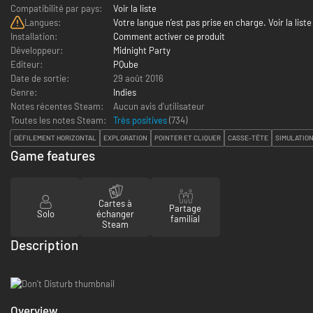
Compatibilité par pays:
Voir la liste
Langues:
Votre langue n’est pas prise en charge. Voir la liste
Installation:
Comment activer ce produit
Développeur:
Midnight Party
Editeur:
PQube
Date de sortie:
29 août 2016
Genre:
Indies
Notes récentes Steam:
Aucun avis d'utilisateur
Toutes les notes Steam:
Très positives
(
734
)
DÉFILEMENT HORIZONTAL
EXPLORATION
POINTER ET CLIQUER
CASSE-TÊTE
SIMULATION
Game features
Cartes à
Partage
Solo
échanger
familial
Steam
Description
Overview