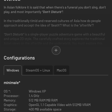
In Asian folklore it is said that when there's a funeral you don't sing, don't
play, and most importantly
“Don't Disturb”
!
In the traditionally timid and reserved cultures of Asia how do people
approach and accept the idea of “death”? What is the "afterlife"?
“Don't Disturb”
is a single-player puzzle adventure game with a beautiful
and unique 2D style. The carefully crafted story explores the traditional
Asian views on the afterlife and the underworld. You must explore this
mysterious world as a dog, looking for its owner who has passed away.
The dog will need to solve many puzzles and make it through unexpected
encounters as it makes its way to the “Bridge of Helplessness” in search
Configurations
of its owner. On the way you will need to make decisions that will
determine how the tale ends.
Windows
SteamOS + Linux
MacOS
“Don't Disturb”
is an unforgettable and gorgeous story that players will
both relate to and be surprised by.
minimale
*
Just remember…
“Don't Disturb”
!
OS *:
Windows XP
Processor:
1.4 GHz
Features
Memory:
512 MB RAM MB RAM
Graphics:
OpenGL 1.1 Capable Video with 512MB VRAM
Explore the beautiful yet mysterious underworld
Storage:
400 MB available space
Investigate otherworldly items to solve puzzles