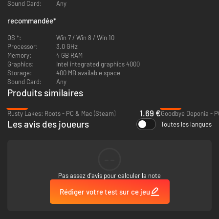
Sound Card:
Any
Converse with the underworld's denizens to complete tasks and
learn tales
recommandée
*
OS *:
Win 7 / Win 8 / Win 10
Processor:
3.0 GHz
Memory:
4 GB RAM
Graphics:
Intel integrated graphics 4000
Storage:
400 MB available space
Sound Card:
Any
Produits similaires
-58%
-93%
1.69 €
Rusty Lakes: Roots - PC & Mac (Steam)
Goodbye Deponia - P
Les avis des joueurs
Toutes les langues
--
Pas assez d'avis pour calculer la note
Rédiger votre test sur ce jeu