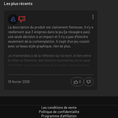
Les plus récents
La description du produit est clairement flatteuse. Il n'y a
réellement que 3 énigmes dans le jeu (je n'exagère pas),
une seule décision à un impact et il n'y a pas d'histoire
seulement de la contemplation. Il s'agit d'un jeu couloir
avec un beau style graphique, rien de plus.
Je m'attendais à de la réflexion sur la mort, le lien entre
le chien et l'homme, des histoire touchantes où on peut
d'attacher aux personnages qu'ils soient secondaire ou
principaux, des émotions. Il n'y a rien de tout cela...
Il m'a prit 20 minutes à faire en entier, franchement je ne
peux pas le conseiller.
19 février 2026
0
Le style visuel qui est original
3 énigmes dont on dirait qu'elles ont été ajoutées
parce qu'il fallait quelque chose
Les conditions de vente
Politique de confidentialité
Programme d'affiliation