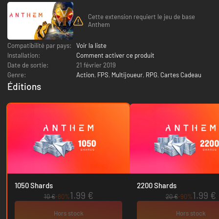
Cette extension requiert le jeu de base
Anthem
Compatibilité par pays:
Voir la liste
Installation:
Comment activer ce produit
Date de sortie:
21 février 2019
Genre:
Action
,
FPS
,
Multijoueur
,
RPG
,
Cartes Cadeau
Éditions
1050 Shards
2200 Shards
1.99 €
1.99 €
10 €
-80%
20 €
-90%
Hors stock
Hors stock