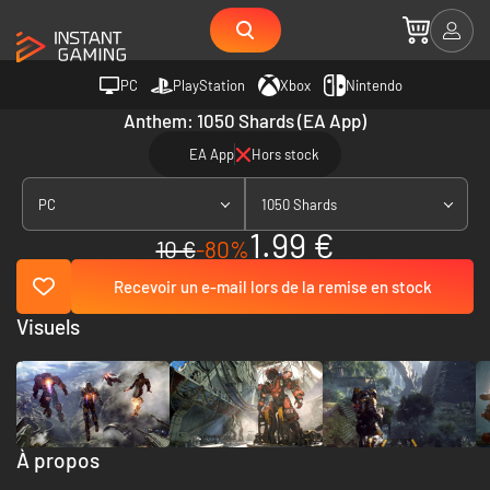
PC
PlayStation
Xbox
Nintendo
Anthem: 1050 Shards (EA App)
EA App
Hors stock
PC
1050 Shards
1.99 €
10 €
-80%
Recevoir un e-mail lors de la remise en stock
Visuels
À propos