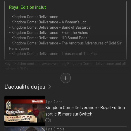
Royal Edition inclut
- Kingdom Come: Deliverance
- Kingdom Come: Deliverance – A Woman's Lot
- Kingdom Come: Deliverance – Band of Bastards
- Kingdom Come: Deliverance – From the Ashes
- Kingdom Come: Deliverance – HD Sound Pack
- Kingdom Come: Deliverance – The Amorous Adventures of Bold Sir
Hans Capon
- Kingdom Come: Deliverance – Treasures of The Past
Royal Edition contains award-winning Kingdom Come: Deliverance and all
released DLCs
Kingdom Come: Deliverance
L'actualité du jeu
You're Henry, the son of a blacksmith. Thrust into a raging civil war, you
watch helplessly as invaders storm your village and slaughter your friends
and family. Narrowly escaping the brutal attack, you grab your sword to
il y a 2 ans
fight back. Avenge the death of your parents and help repel the invading
Kingdom Come Deliverance - Royal Edition
forces!
sort le 15 mars sur Switch
1
Treasures of the Past
il y a 6 mois