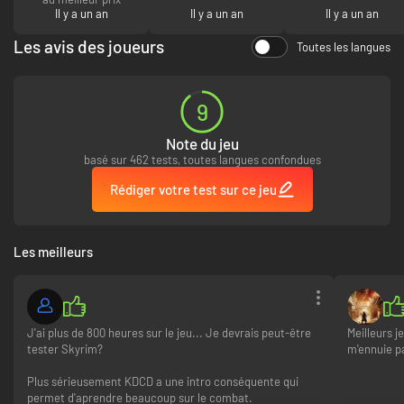
Il y a un an
Il y a un an
Il y a un an
Woman's Lot
Les avis des joueurs
Toutes les langues
Armed with fortitude and dignity, she faces the coming days with a smile
on her lips. And since God moves in mysterious ways, none of us can know
the lot we shall have to bear. But it is often those of whom we least
9
expect it who encounter an extraordinary destiny...
Note du jeu
basé sur 462 tests, toutes langues confondues
Rédiger votre test sur ce jeu
Les meilleurs
J'ai plus de 800 heures sur le jeu... Je devrais peut-être
Meilleurs j
tester Skyrim?
m'ennuie pa
Plus sérieusement KDCD a une intro conséquente qui
permet d'aprendre beaucoup sur le combat.