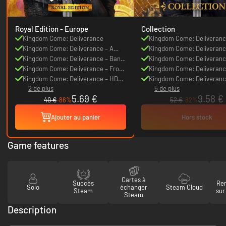
Royal Edition - Europe
Collection
Kingdom Come: Deliverance
Kingdom Come: Deliveran
Kingdom Come: Deliverance – A
Kingdom Come: Deliveranc
Woman's Lot
Kingdom Come: Deliverance – Band
Woman's Lot
Kingdom Come: Deliveranc
of Bastards
Kingdom Come: Deliverance – From
of Bastards
Kingdom Come: Deliveranc
the Ashes
Kingdom Come: Deliverance – HD
Amorous Adventures of Bol
Kingdom Come: Deliveranc
2 de plus
5 de plus
Sound Pack
Hans Capon
the Ashes
5.69 €
9.58 €
40 €
-86%
52 €
-82%
Ajouter au panier
Hors stock
Game features
Cartes à
Succès
Re
Solo
échanger
Steam Cloud
Steam
sur
Steam
Description