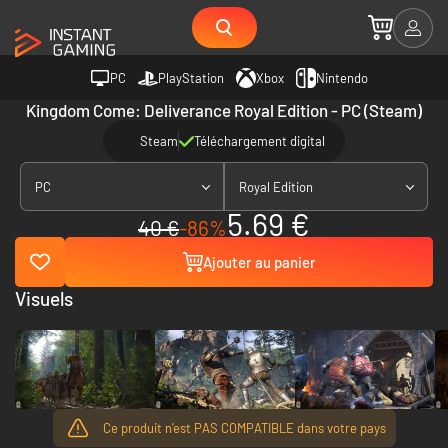
PC
PlayStation
Xbox
Nintendo
Kingdom Come: Deliverance Royal Edition - PC (Steam)
Steam
Téléchargement digital
PC
Royal Edition
5.69 €
40 €
-86%
Ajouter au panier
Visuels
Ce produit n'est PAS COMPATIBLE dans votre pays