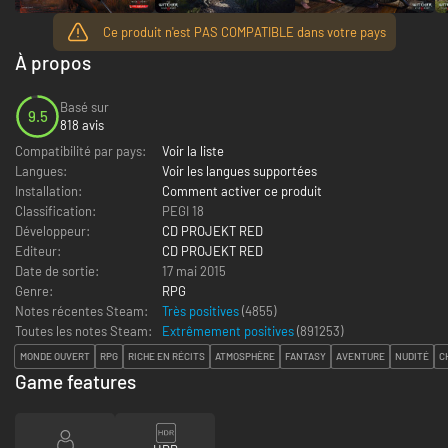
Ce produit n'est PAS COMPATIBLE dans votre pays
À propos
Basé sur
9.5
818 avis
Compatibilité par pays:
Voir la liste
Langues:
Voir les langues supportées
Installation:
Comment activer ce produit
Classification:
PEGI 18
Développeur:
CD PROJEKT RED
Editeur:
CD PROJEKT RED
Date de sortie:
17 mai 2015
Genre:
RPG
Notes récentes Steam:
Très positives
(4855)
Toutes les notes Steam:
Extrêmement positives
(
891253
)
MONDE OUVERT
RPG
RICHE EN RÉCITS
ATMOSPHÈRE
FANTASY
AVENTURE
NUDITÉ
C
Game features