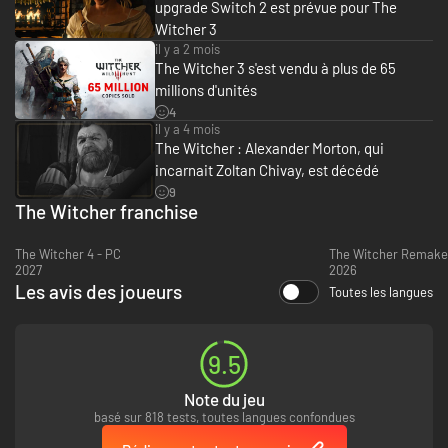
upgrade Switch 2 est prévue pour The
Witcher 3
il y a 2 mois
The Witcher 3 s'est vendu à plus de 65
millions d'unités
4
il y a 4 mois
The Witcher : Alexander Morton, qui
incarnait Zoltan Chivay, est décédé
9
The Witcher franchise
The Witcher 4 - PC
The Witcher Remake
2027
2026
Les avis des joueurs
Toutes les langues
9.5
Note du jeu
basé sur 818 tests, toutes langues confondues