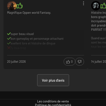
Magnifique Oppen world Fantasy.
Histoire in
bons graph
incroyables
doit prendr
PARFAIT !!
super beau visuel
Quand aux 
bon gameplay et personnage attachant
sont les me
exellent lore et histoire de dingue
tout les tem
j'y joue trop
Personnelle
intégré au 
20 juillet 2026
0
14 juillet 2
Witcher 3 
D'ailleurs,
les nouvea
très compl
Voir plus d'avis
Histoire
Graphis
Les DLC
Jeu de 
Les conditions de vente
Politique de confidentialité