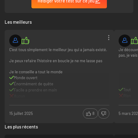
Rédiger votre test sur ce jeu
Les meilleurs
C'est tous simplement le meilleur jeu qui a jamais existé.
Je découvre
pas, je va
Je peux refaire l'histoire en boucle je ne me lasse pas
Je le conseille a tout le monde
Monde ouvert
Énormément de quête
Tout
Facile a prendre en main
Rien
Aucun
15 juillet 2025
8
5 mars 20
Les plus récents