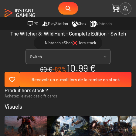
PC
PlayStation
Xbox
Nintendo
The Witcher 3: Wild Hunt - Complete Edition - Switch
Nintendo eShop
Hors stock
Switch
10.99 €
60 €
-82%
Recevoir un e-mail lors de la remise en stock
Produit hors stock ?
Achetez-le avec des gift cards
Visuels