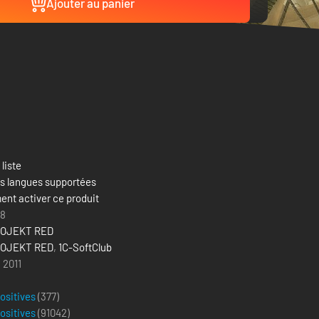
Ajouter au panier
 liste
es langues supportées
nt activer ce produit
18
ROJEKT RED
ROJEKT RED
,
1C-SoftClub
 2011
positives
(377)
positives
(
91042
)