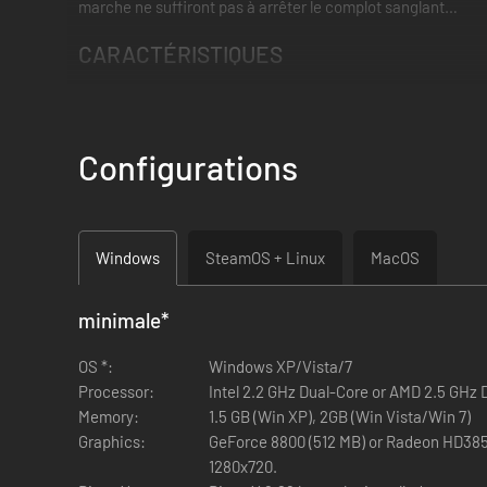
marche ne suffiront pas à arrêter le complot sanglant…
CARACTÉRISTIQUES
SCÉNARIO ADULTE ET CAPTIVANT NON LINÉAIRE
Plongez dans l'immense histoire non linéaire et pleine
Configurations
Lancez-vous dans une grande aventure complexe, où 
Laissez-vous embarquer dans plus de 40 heures de jeu s
Windows
SteamOS + Linux
MacOS
minimale
*
OS *:
Windows XP/Vista/7
Processor:
Intel 2.2 GHz Dual-Core or AMD 2.5 GHz 
Memory:
1.5 GB (Win XP), 2GB (Win Vista/Win 7)
Graphics:
GeForce 8800 (512 MB) or Radeon HD3850
1280x720.