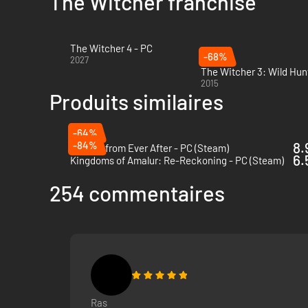
The Witcher franchise
The Witcher 4 - PC
-68%
2027
The Witcher 3: Wild Hun
2015
Produits similaires
-64%
-84%
8.
Escape from Ever After - PC (Steam)
6.
Kingdoms of Amalur: Re-Reckoning - PC (Steam)
VASTE MONDE DE JEU RÉALISTE ET COHÉRENT
254 commentaires
Découvrez un monde de jeu riche et profond, où des év
Explorez des lieux aussi nombreux que variés, allant 
découvrez leur histoire et leurs sombres secrets.
Ras