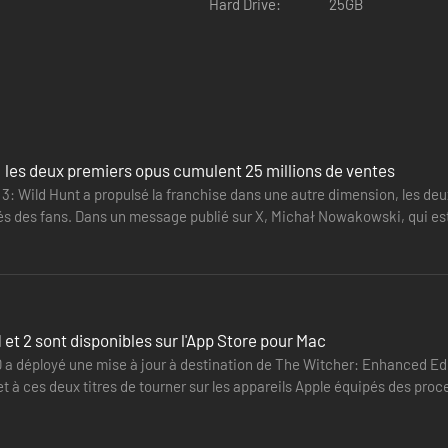
Hard Drive:
25GB
Sound:
 les deux premiers opus cumulent 25 millions de ventes
 3: Wild Hunt a propulsé la franchise dans une autre dimension, les de
s des fans. Dans un message publié sur X, Michał Nowakowski, qui est
çon unique une action dynamique et des mécaniques de jeux de rôles
0 millions…
ptées pour le combat au corps à corps ou à distance.
ités tactiques : préparez des potions, posez de pièges et des appâts,
 et 2 sont disponibles sur l'App Store pour Mac
 a déployé une mise à jour à destination de The Witcher: Enhanced Edi
 à ces deux titres de tourner sur les appareils Apple équipés des proc
. Il…