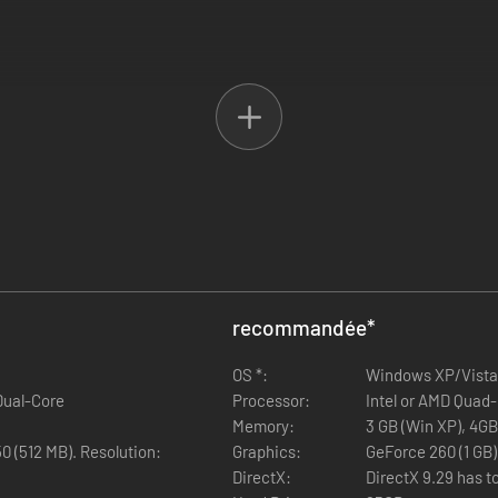
 d'émotions qui se déroule dans un monde fantastique à nul autre pareil.
chaque décision peut avoir de lourdes conséquences.
cénarisé, proposant 4 introductions et 16 fins différentes.
recommandée
*
OS *:
Windows XP/Vista
Dual-Core
Processor:
Intel or AMD Quad
Memory:
3 GB (Win XP), 4GB
 (512 MB). Resolution:
Graphics:
GeForce 260 (1 GB)
DirectX:
DirectX 9.29 has to