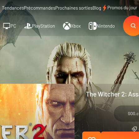
Promos du jour
Tendances
Précommandes
Prochaines sorties
Blog
PC
PlayStation
Xbox
Nintendo
The Witcher 2: Ass
GOG.