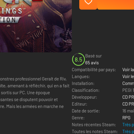
Basé sur
8.5
65 avis
Compatibilité par pays:
Voir la
Langues:
Voir l
onstres professionnel Geralt de Riv,
Installation:
Comme
te, amenant à réfléchir, qui en a fait
Classification:
PEGI 
ur PC. Une époque
Développeur:
CD P
ssantes se disputent pouvoir et
Editeur:
CD P
rre. Mais les armées en marche ne
Date de sortie:
16 mai
Genre:
RPG
Notes récentes Steam:
Très 
Toutes les notes Steam:
Très 