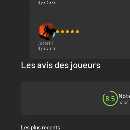
Il y a 2 ans
j'adore !
Il y a 6 ans
Les avis des joueurs
Note
8.5
basé 
TECHNOLOGIE DE POINTE
Immergez-vous dans un monde crédible et plein de vie,
moteur maison de CD PROJEKT RED.
Les plus récents