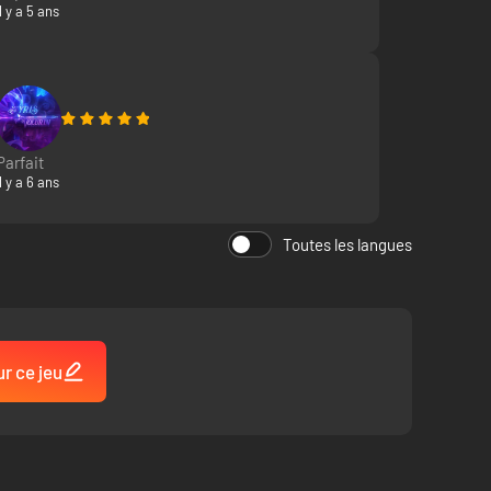
Il y a 5 ans
Parfait
Il y a 6 ans
Toutes les langues
ur ce jeu
sophistiquées rendues possibles par le REDengine, le