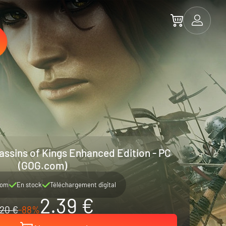
assins of Kings Enhanced Edition - PC
(GOG.com)
com
En stock
Téléchargement digital
2.39 €
20 €
-88%