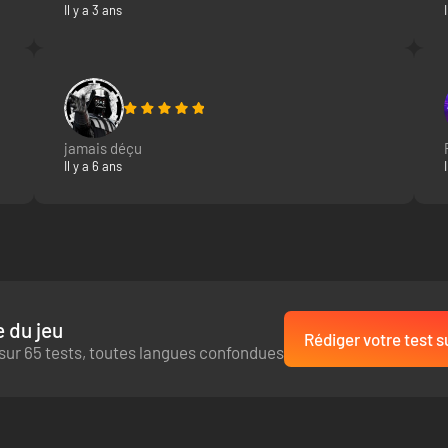
Il y a 3 ans
jamais déçu
Il y a 6 ans
 du jeu
Rédiger votre test s
sur 65 tests, toutes langues confondues
 offrant de splendides graphismes et utilisant des mécaniques de jeu 