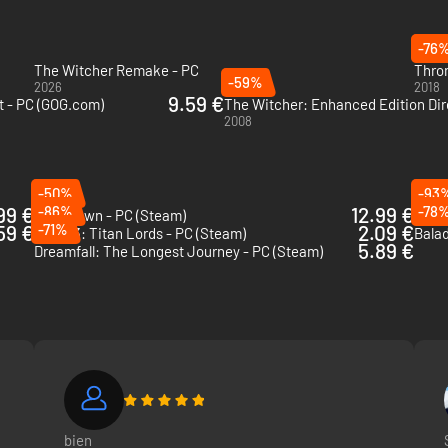
-76
The Witcher Remake - PC
Thron
-59%
2026
2018
9.59 €
t - PC (GOG.com)
2008
-50%
-93
99 €
-86%
12.99 €
-78
Grim Dawn - PC (Steam)
The B
59 €
-71%
2.09 €
Risen 3: Titan Lords - PC (Steam)
Balad
5.89 €
Dreamfall: The Longest Journey - PC (Steam)
énements horribles façonnent la vie de populations entières tandis q
des comptoirs commerciaux animés jusqu'aux villes minières agitées, en
bien