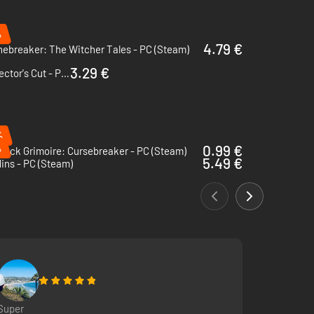
%
4.79 €
ebreaker: The Witcher Tales - PC (Steam)
3.29 €
The Witcher: Enhanced Edition Director's Cut - PC (GOG.com)
%
%
0.99 €
lack Grimoire: Cursebreaker - PC (Steam)
5.49 €
ins - PC (Steam)
ue des monstres sanguinaires se déchaînent.
 passant par les imposants châteaux et forteresses, et
Super