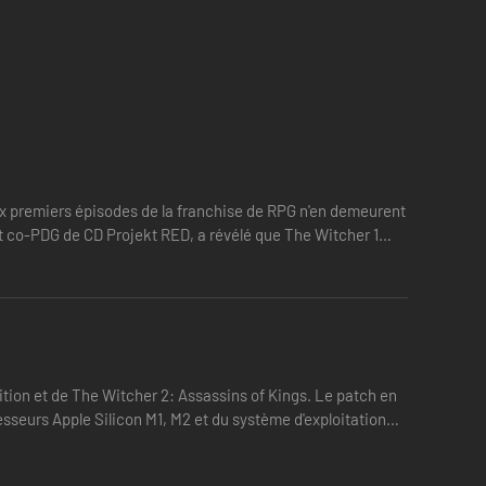
ux premiers épisodes de la franchise de RPG n'en demeurent
 co-PDG de CD Projekt RED, a révélé que The Witcher 1
 habilement développées.
 lancez des sorts et faufilez-vous derrière vos ennemis.
tion et de The Witcher 2: Assassins of Kings. Le patch en
esseurs Apple Silicon M1, M2 et du système d'exploitation