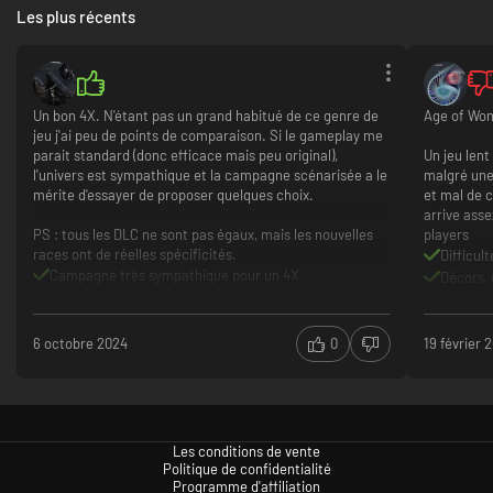
Les plus récents
*Des outils de création de mods sont gracieusement fournis aux fans. Ils
peuvent exiger une configuration minimale différente de celles du jeu Age
of Wonders: Planetfall, ne pas être pris en charge techniquement ou
Un bon 4X. N'étant pas un grand habitué de ce genre de
Age of Won
n'être proposés qu'en anglais.
jeu j'ai peu de points de comparaison. Si le gameplay me
parait standard (donc efficace mais peu original),
Un jeu lent 
l'univers est sympathique et la campagne scénarisée a le
malgré une
mérite d'essayer de proposer quelques choix.
et mal de c
arrive ass
PS : tous les DLC ne sont pas égaux, mais les nouvelles
players
races ont de réelles spécificités.
Difficult
Campagne très sympathique pour un 4X
Décors, 
Factions avec des gameplays distincts
Pas pour
Aucune grande originalité par rapport aux autres 4X
Lent
Répétiti
6 octobre 2024
0
19 février 
Les conditions de vente
Politique de confidentialité
Programme d'affiliation