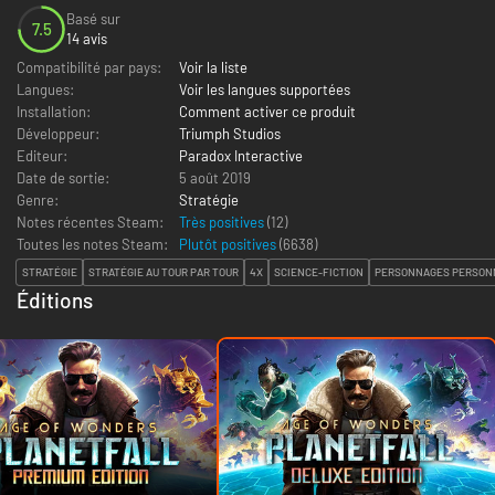
Basé sur
7.5
14 avis
Compatibilité par pays:
Voir la liste
Langues:
Voir les langues supportées
Installation:
Comment activer ce produit
Développeur:
Triumph Studios
Editeur:
Paradox Interactive
Date de sortie:
5 août 2019
Genre:
Stratégie
Notes récentes Steam:
Très positives
(12)
Toutes les notes Steam:
Plutôt positives
(
6638
)
STRATÉGIE
STRATÉGIE AU TOUR PAR TOUR
4X
SCIENCE-FICTION
PERSONNAGES PERSON
Éditions