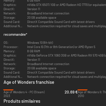
Memory:
6 GB RAM
bien les missions de chaque faction en faisant appel à votre intelligence,
Graphics:
nVidia GTX 650Ti 1GB or AMD Radeon HD 7770 (or equivalen
votre puissance militaire et vos dons de diplomate. Explorez des vestiges
DirectX:
Version 11
planétaires et rencontrez d'autres survivants, tout en révélant l'histoire
Network:
Broadband Internet connection
d'une civilisation qui a volé en éclats. Progressez vers l'utopie par le biais
Storage:
20 GB available space
du combat, de la négociation, de la construction et des avancées
Sound Card:
DirectX Compatible Sound Card with latest drivers
technologiques, au fil d'une campagne solo profonde, sur des cartes
Additional Notes:
Network connection required for cloud saves and multiplay
d'affrontement aléatoires et face à des amis en multijoueur.
recommandée
*
OS:
Windows 10 (64-bit)
Processor:
Intel Core i5 (7th or 8th Generation) or AMD Ryzen 5
Memory:
8 GB RAM
Graphics:
nVidia GeForce GTX 1060 3GB or AMD Radeon RX 570 4GB (o
Combats de science-fiction au tour par tour
DirectX:
Version 11
Network:
Broadband Internet connection
Perfectionnez votre stratégie de combat dans des batailles intenses au
Storage:
20 GB available space
tour par tour réunissant un large éventail de factions, d'unités
Sound Card:
DirectX Compatible Sound Card with latest drivers
personnalisables et d'environnements destructibles.
Additional Notes:
Network connection required for cloud saves and multiplay
Age of Wonders franchise
Découvrez un riche univers de science-fiction
-59%
-87%
20.69 €
Age of Wonders 4 - PC (Steam)
Quels secrets révèlerez-vous en levant le voile sur l'histoire de l'empire
2023
2010
galactique déchu ? Éclaircissez le destin de la Star Union en explorant
Produits similaires
des paysages luxuriants, des étendues sauvages et des mégapoles
envahies par la végétation. Partez à la rencontre de factions rivales et