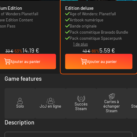
um Edition
Edition deluxe
 of Wonders Planetfall
Age of Wonders: Planetfall
uxe Edition Content
Artbook numérique
son Pass
Bande originale
Pack cosmétique Bravado Bundle
Pack cosmétique Spacerpunk
1 de plus
14.19 €
5.59 €
30 €
-53%
40 €
-86%
Ajouter au panier
Ajouter au panier
Game features
Cartes à
Succès
Solo
JcJ en ligne
échanger
St
Steam
Steam
Description