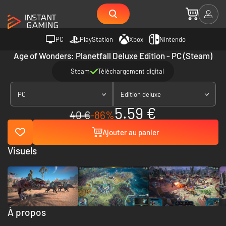
PC
PlayStation
Xbox
Nintendo
Age of Wonders: Planetfall Deluxe Edition - PC (Steam)
Steam
Téléchargement digital
PC
Edition deluxe
5.59 €
40 €
-86%
Ajouter au panier
Visuels
À propos