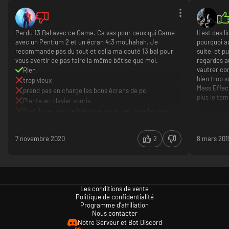
Perdu 13 Bal avec ce Game. Ca vas pour ceux qui Game
Il est des
avec un Pentium 2 et un écran 4:3 mouhahah. Je
pourquoi a
recommande pas du tout et cella ma couté 13 bal pour
suite, et p
vous avertir de pas faire la même bêtise que moi.
regardes a
vautrer co
RIen
bien trop s
trop vieux
Mass Effec
prend pas en charge les bons écrans de pc
plus le tem
Plante au clavier souris
Bref ils peuvent le balancer sur le net dans les jeux
gratuit parce que ca vaut moins que rien
Vanquish es
7 novembre 2020
2
8 mars 201
ans sur con
que très ré
l'originali
super mais 
personnage
Les conditions de vente
à celles et
Politique de confidentialité
trop se pre
Programme d'affiliation
Nous contacter
Notre Serveur et Bot Discord