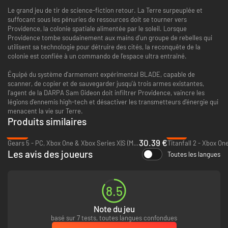
Le grand jeu de tir de science-fiction retour. La Terre surpeuplée et
suffocant sous les pénuries de ressources doit se tourner vers
Providence, la colonie spatiale alimentée par le soleil. Lorsque
Providence tombe soudainement aux mains d'un groupe de rebelles qui
utilisent sa technologie pour détruire des cités, la reconquête de la
colonie est confiée à un commando de l'espace ultra entraîné.
Équipé du système d'armement expérimental BLADE, capable de
scanner, de copier et de sauvegarder jusqu'à trois armes existantes,
l'agent de la DARPA Sam Gideon doit infiltrer Providence, vaincre les
légions d'ennemis high-tech et désactiver les transmetteurs d'énergie qui
menacent la vie sur Terre.
Produits similaires
-13%
-71%
30.39 €
Gears 5 - PC, Xbox One & Xbox Series X|S (Microsoft Store)
Titanfall 2 - Xbox On
Les avis des joueurs
Toutes les langues
8.5
Note du jeu
basé sur 7 tests, toutes langues confondues