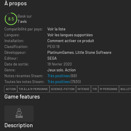
À propos
Basé sur
8.5
7 avis
Compatibilité par pays:
Voir la liste
Langues:
Voir les langues supportées
Installation:
Comment activer ce produit
Classification:
PEGI 18
Développeur:
PlatinumGames
,
Little Stone Software
Editeur:
SEGA
Date de sortie:
18 février 2020
Genre:
Jeux solo
,
Action
Notes récentes Steam:
Très positives
(68)
Toutes les notes Steam:
Très positives
(
7930
)
ACTION
TIR À LA 3ᵉ PERSONNE
SCIENCE-FICTION
INTENSE
TIR
3ᵉ PERSONNE
BULLET
Game features
Solo
Description