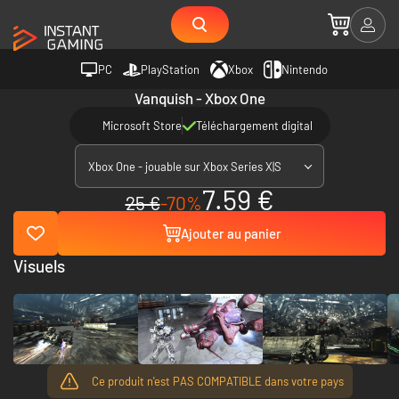
PC
PlayStation
Xbox
Nintendo
Vanquish - Xbox One
Microsoft Store
Téléchargement digital
Xbox One - jouable sur Xbox Series X|S
7.59 €
25 €
-70%
Ajouter au panier
Visuels
Ce produit n'est PAS COMPATIBLE dans votre pays