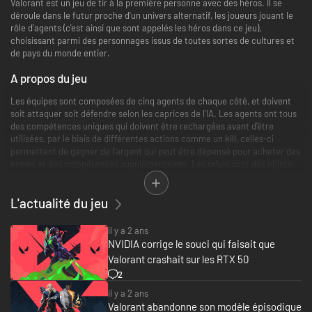
Valorant est un jeu de tir à la première personne avec des héros. Il se
déroule dans le futur proche d'un univers alternatif, les joueurs jouant le
rôle d'agents (c'est ainsi que sont appelés les héros dans ce jeu),
choisissant parmi des personnages issus de toutes sortes de cultures et
de pays du monde entier.
A propos du jeu
Les équipes sont composées de cinq agents de chaque côté, et doivent
soit attaquer soit défendre selon les caprices de l'IA. Les agents ont tous
des compétences uniques qui doivent être rechargées avant d'être
utilisées, par le biais de différentes actions comme un kill, celles-ci
permettent de gagner de l'argent qui peut être dépensé pour acheter des
armes et des compétences supplémentaires. Les orbes sont des objets
trouvés qui vous donnent des points ULT, ce qui augmente la barre de
capacités ultimes de votre agent.
L'actualité du jeu
Plus en détails
il y a 2 ans
Il y a 16 agents en tout, et vous devez réunir les cinq meilleurs agents de
NVIDIA corrige le souci qui faisait que
la liste complète pour assurer votre victoire. Les seize agents sont :
Valorant crashait sur les RTX 50
Astra, Breach, Brimstone, Cipher, Jett, KAY/O, Killjoy, Omen, Phoenix,
Raze,. Reyna, Sage, Skye, Sova, Viper, Yoru. Ces agents se répartissent
2
en quatre catégories différentes : duelliste, sentinelle, initiateur et
il y a 2 ans
contrôleur, chacune ayant des avantages et des capacités différents
Valorant abandonne son modèle épisodique