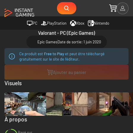
PC
PlayStation
Xbox
Nintendo
Valorant - PC (Epic Games)
Epic Games
Date de sortie: 1 juin 2020
Ce produit est
Free to Play
et peut être téléchargé
gratuitement sur le site de l'éditeur.
Ajouter au panier
Visuels
À propos
Basé sur