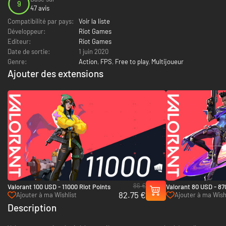
9
47 avis
Compatibilité par pays:
Voir la liste
Développeur:
Riot Games
Editeur:
Riot Games
Date de sortie:
1 juin 2020
Genre:
Action
,
FPS
,
Free to play
,
Multijoueur
Ajouter des extensions
86 €
Valorant 100 USD - 11000 Riot Points
Valorant 80 USD - 87
82.75 €
Ajouter à ma Wishlist
Ajouter à ma Wish
Description